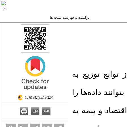
برگشت به فهرست نسخه ها
محققان با ساخت
دنبال یافتن مدل
‎ 10.61882/jss.19.2.04
در موضوعات مخ