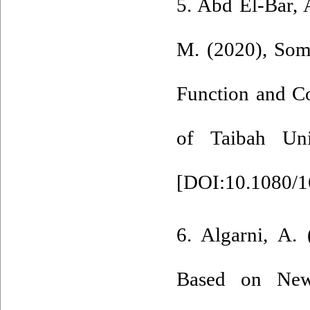
5. Abd El-Bar, 
M. (2020), Som
Function and Co
of Taibah Uni
[
DOI:10.1080/1
6. Algarni, A.
Based on New