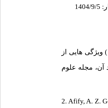
۱. شفاعی نوقابی م.، خراشاديزاده م. (۱۴۰۴) ويژگی هايی از
تعمیم جديد توز
2. Afify, A. Z.