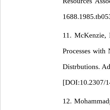
Resources Assoc
1688.1985.tb05
11. McKenzie‎, 
Processes with
Distrbutions. Ad
[
DOI:10.2307/
12. Mohammadpour‎