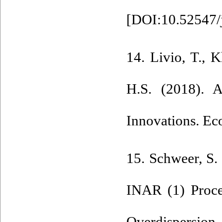
[
DOI:10.52547/j
14. Livio‎, ‎T‎., 
‎H‎.S. (2018).
Innovations‎. Ec
15. Schweer‎, ‎S‎
INAR (1) Proces
Overdispersion‎.