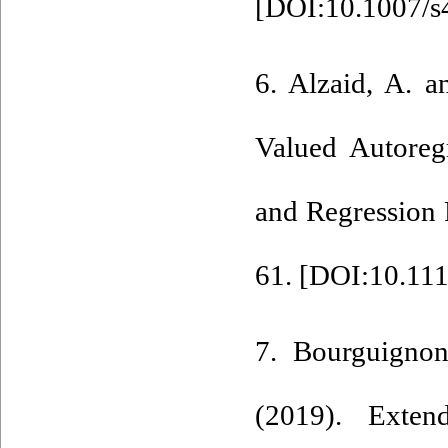
[
DOI:10.1007/s
6. Alzaid‎, ‎A‎. 
Valued Autoregr
and Regression Pr
61. [
DOI:10.111
7. Bourguignon‎, 
(2019). ‎Exte