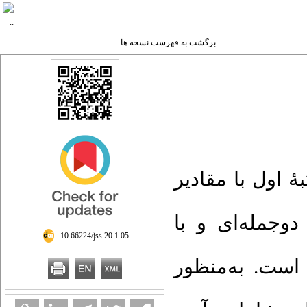
برگشت به فهرست نسخه ها
ٔ اول با مقادیر
وجمله‌ای و با
‎ 10.66224/jss.20.1.05
است. به‌منظور