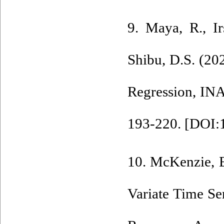
9. Maya‎, ‎R‎., ‎Ir
Shibu‎, ‎D‎.S. (2
‎Regression‎, ‎IN
193-220. [
DOI:
10. McKenzie‎, ‎
Variate Time Se