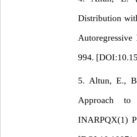
Distribution wi
Autoregressive 
994. [
DOI:10.1
5. Altun‎, ‎E‎., 
Approach to 
‎INARPQX(1) Pro