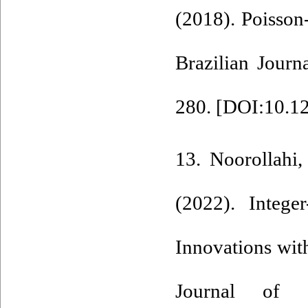
(2018). ‎Poisso
Brazilian Journa
280. [
DOI:10.1
13. Noorollahi,
(2022). Intege
Innovations wit
Journal of St