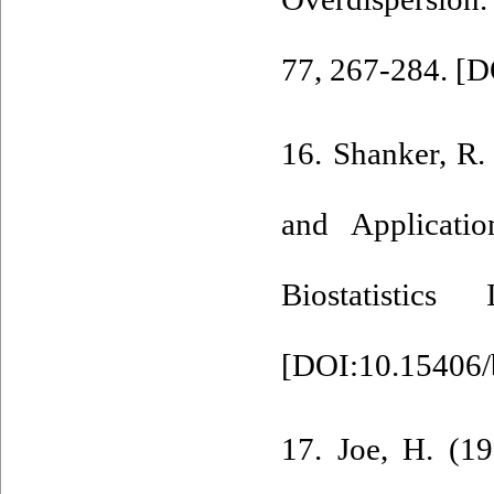
77, 267-284. [
D
16. Shanker‎, ‎R
and Applicatio
Biostatistics
[
DOI:10.15406/
17. Joe‎, ‎H‎. (