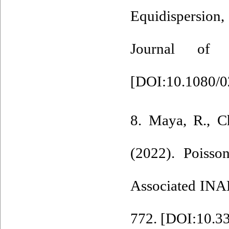
Equidispersion
Journal of A
[
DOI:10.1080/0
8. Maya‎, ‎R‎., ‎C
(2022). ‎Poiss
Associa‎t‎ed INAR
772. [
DOI:10.33