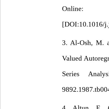
Online‎: ‎http
[
DOI:10.1016/j.
3. Al‎-Osh, ‎M‎. 
Valued Autoregr
Series Analys
9892.1987.tb00
4. Altun‎, ‎E‎