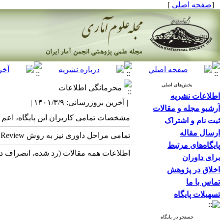
[
صفحه اصلی
]
بخش‌های اصلی
محرمانگی اطلاعات
اطلاعات نشریه
| آخرین بروزرسانی: ۱۴۰۱/۳/۹ |
آرشیو مجله و مقالات
مشخصات تمامی کاربران این پایگاه، اعم 
ثبت نام و اشتراک
ارسال مقاله
تمامی مراحل داوری نیز به روش Peer Review و Double Blind انجام می‌شود.
پایگاه‌های مرتبط
اطلاعات همه مقالات (رد شده، انصراف د
برای داوران
اخلاق در پژوهش
تماس با ما
تسهیلات پایگاه
جستجو در پایگاه