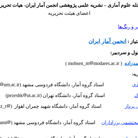
له علوم آماری – نشریه علمی پژوهشی انجمن آمار ایران- هیات تحریری
اعضای هیئت تحریریه
و رنگ‌ها
انجمن آمار ایران
از :
ول و سردبیر:
دزاده
( mohsen_m
modares.ac.ir )
ریه:
دی
استاد گروه آمار، دانشگاه فردوسی مشهد (ahmadi-j
um.ac.ir)
ک
استاد گروه آمار، دانشگاه تهران (pezeshk
ut.ac.ir)
 پرداز
استاد گروه آمار، دانشگاه شهید چمران اهواز (chinipardaz_r
حتشمی برزاداران
استاد گروه آمار، دانشگاه فردوسی مشهد (grmohtashami