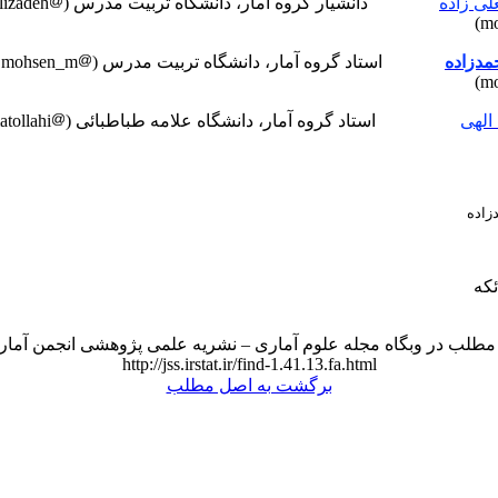
ی زاده
دانشیار گروه آمار، دانشگاه تربیت مدرس (golalizadeh
mo
دزاده
استاد گروه آمار، دانشگاه تربیت مدرس (mohsen_m
mo
الهی
استاد گروه آمار، دانشگاه علامه طباطبائی (nematollahi
اده
که
مطلب در وبگاه مجله علوم آماری – نشریه علمی پژوهشی انجمن آمار ا
http://jss.irstat.ir/find-1.41.13.fa.html
برگشت به اصل مطلب