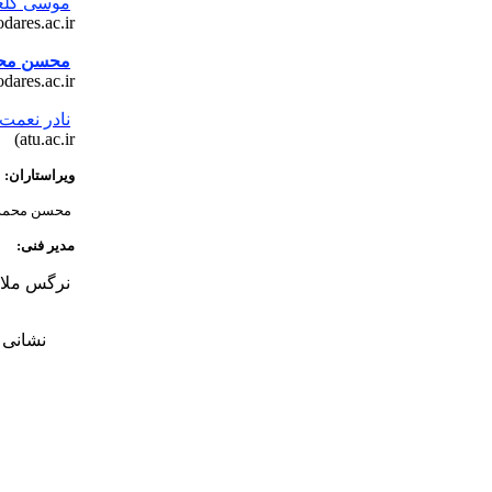
موسی گلعل
dares.ac.ir)
محسن محم
dares.ac.ir)
نادر نعمت 
atu.ac.ir)
ویراستاران:
محسن محمدز
مدیر فنی:
نرگس ملائ
نشانی 