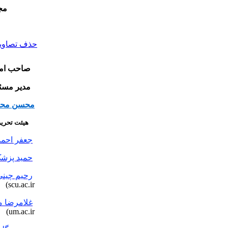
مج
حذف تصاویر 
صاحب امتی
مدیر مسئ
محسن محم
هیئت تحری
جعفر احم
حمید پزش
رحیم چینی
scu.ac.ir)
غلامرضا م
um.ac.ir)