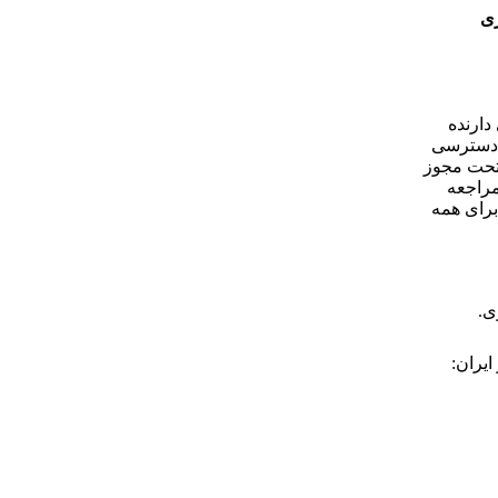
ری
دارنده
ا دسترسی
 تحت مجوز
مراجعه
برای همه
ی.
یران: