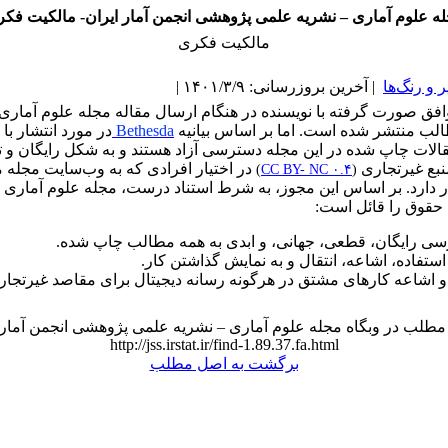
ه علوم آماری – نشریه علمی پژوهشی انجمن آمار ایران- مالکیت فک
مالکیت فکری
و رنگ‌ها
| آخرین بروزرسانی: ۱۴۰۱/۳/۹ |
فق صورت گرفته با نویسنده در هنگام ارسال مقاله مجله علوم آماری 
لب منتشر شده است. اما بر اساس بیانیه
Bethesda
در مورد انتشار ب
قالات چاپ شده در این مجله دسترسی آزاد هستند و به شکل رایگان و
منبع غیرتجاری
در اختیار افرادی که به وب‌سایت مجله 
)
CC BY- NC ۰.۴
(
ر دارد. بر اساس این مجوز، به شرط استناد درست، مجله علوم آماری 
 حقوق را قائل است:
ی رایگان، قطعی، جهانی، و ابدی به همه مطالب چاپ شده.
استفاده، اشاعه، انتقال و به نمایش گذاشتن کار.
 و اشاعه کارهای مشتق در هرگونه رسانه دیجیتال برای مقاصد غیرتجار
مطلب در وبگاه مجله علوم آماری – نشریه علمی پژوهشی انجمن آمار ا
http://jss.irstat.ir/find-1.89.37.fa.html
برگشت به اصل مطلب