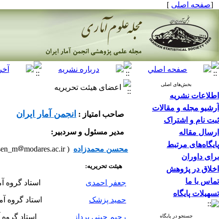
[
صفحه اصلی
]
بخش‌های اصلی
اعضای هیئت تحریریه
اطلاعات نشریه
آرشیو مجله و مقالات
انجمن آمار ایران
صاحب امتیاز :
ثبت نام و اشتراک
مدیر مسئول و سردبیر:
ارسال مقاله
پایگاه‌های مرتبط
محسن محمدزاده
( mohsen_m
modares.ac.ir )
برای داوران
هیئت تحریریه:
اخلاق در پژوهش
تماس با ما
جعفر احمدی
استاد گروه آمار، دانشگ
تسهیلات پایگاه
حمید پزشک
استاد گروه آمار، دانشگا
رحیم چینی پرداز
استاد گروه آمار، دانشگا
جستجو در پایگاه