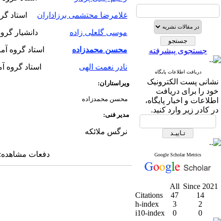
غلامرضا محتشمی برزاداران
استاد گروه آم
موسی گلعلی زاده
دانشیار گروه آمار، دا
محسن محمدزاده
استاد گروه آمار، دانش
جستجوی پیشرفته
نادر نعمت الهی
استاد گروه آمار، دانشگاه
دریافت اطلاعات پایگاه
نشانی پست الکترونیک
ویراستاران:
خود را برای دریافت
محسن محمدزاده
اطلاعات و اخبار پایگاه،
در کادر زیر وارد کنید.
مدیر فنی:
نرگس ملائکه
دفعات مشاهده: ۱۸۱۵۸ بار 
Google Scholar Metrics
All
Since 2021
Citations
47
14
h-index
3
2
i10-index
0
0