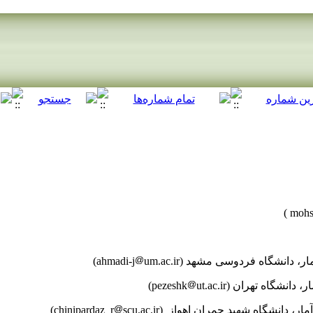
اه فردوسی مشهد (ahmadi-j
um.ac.ir)
ه تهران (pezeshk
ut.ac.ir)
ه شهید چمران اهواز (chinipardaz_r
scu.ac.ir)