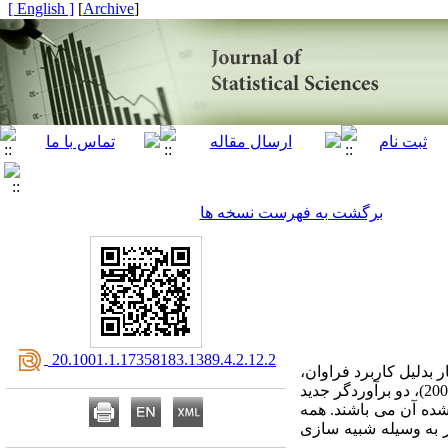
[ English ]
]
Archive
[
برگشت به فهرست نسخه ها
‎ 20.1001.1.17358183.1389.4.2.12.2
است. این معیار بدلیل کاربرد فراوان،
دارای اهمیت زیادی است، در این مقاله با در نظر گرفتن کلاس برآوردگرهای خطی ارائه شده توسط مرشاند (2001)، دو برآوردگر جدید
ده آن می باشند. همه
ر به وسیله شبیه سازی