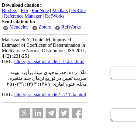
Download citation:
BibTeX
|
RIS
|
EndNote
|
Medlars
|
ProCite
|
Reference Manager
|
RefWorks
Send citation to:
Mendeley
Zotero
RefWorks
Malekzadeh A, Tohidi M. Improved
Estimator of Coefficent of Determination in
Multivariate Normal Distribution. JSS 2011;
4 (2) :231-251
URL:
http://jss.irstat.ir/article-1-114-fa.html
ملک زاده احد، توحیدی مینا. برآورد بهینه
ضریب تعیین در توزیع نرمال چند متغیره.
مجله علوم آماری. ۱۳۸۹; ۴ (۲) :۲۳۱-۲۵۱
URL:
http://jss.irstat.ir/article-۱-۱۱۴-fa.html