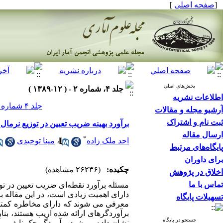
[
صفحه اصلی
]
بخش‌های اصلی
جلد ۴، شماره ۲ - ( ۱۲-۱۳۸۹ )
اطلاعات نشریه
جلد ۴ شماره ۲ صفحات ۲۵۱-۲۳۱
آرشیو مجله و مقالات
ثبت نام و اشتراک
برآورد بهینه ضریب تعیین در توزیع نرمال 
ارسال مقاله
*
احد ملک زاده
،
مینا توحیدی
پایگاه‌های مرتبط
برای داوران
چکیده:
(۲۶۲۳۶ مشاهده)
اخلاق در پژوهش
تماس با ما
تسهیلات پایگاه
معرفی می شوند که دارای مخاطره کمتری
برآوردگرهای ارائه شده اریب هستند، بنا
جستجو در پایگاه
نشان داده می‌شود برآوردگر جک نایف برآ