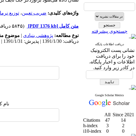
واژه‌های کلیدی:
ضریب تعیین
،
توزیع نرما
متن کامل
[PDF 1376 kb]
(۵۸۴۵ دریافت)
جستجوی پیشرفته
نوع مطالعه:
پژوهشی بنیادی
|
موضوع مق
دریافت: 1391/1/30 | پذیرش: 1391/1/31 | انتشار: 1398/11/29
دریافت اطلاعات پایگاه
نشانی پست الکترونیک
خود را برای دریافت
اطلاعات و اخبار پایگاه،
در کادر زیر وارد کنید.
Google Scholar Metrics
نام ک
All
Since 2021
Citations
47
14
h-index
3
2
i10-index
0
0