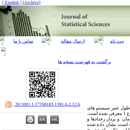
[ English ]
]
Archive
[
برگشت به فهرست نسخه ها
‎ 20.1001.1.17358183.1391.6.2.12.6
 طول عمر سیستم های
مهندسی و آزمایش های صنعتی اهمیت ویژه ای پیدا کرده است. در این مقاله مدل تطبیقی از سانسور فزاینده نوع 1 معرفی شده است.
ن و بردار رخدادها و
ه است. نشان داده شده
ا سانسور فزاینده نوع 1 معمولی است . در پایان مقاله برای تشریح