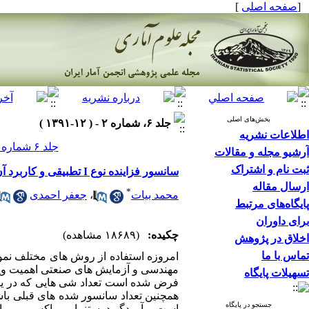
[
صفحه اصلی
]
بخش‌های اصلی
جلد ۶، شماره ۲ - ( ۱۲-۱۳۹۱ )
اطلاعات نشریه
جلد ۶ شماره ۲ صفحات ۱۶۶-۱۵۱
آرشیو مجله و مقالات
ثبت نام و اشتراک
سانسور فزاینده نوع I تطبیقی و کاربرد آن در مسائل طول عمر
ارسال مقاله
*
محمد بیات
،
جعفر احمدی
پایگاه‌های مرتبط
برای داوران
چکیده:
(۱۸۶۸۹ مشاهده)
اخلاق در پژوهش
تماس با ما
امروزه استفاده از روش های مختلف نم
تسهیلات پایگاه
فرض شده است تعداد شی هایی که در یکی
همچنین تعداد سانسور شده های قبلی باش
جستجو در پایگاه