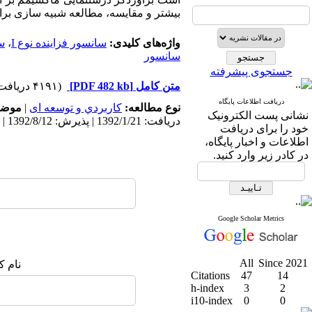
بیشتر و مقایسه، مطالعه شبیه سازی برای
واژه‌های کلیدی:
سانسور فزاینده نوع I
،
سا
سانسور
جستجوی پیشرفته
متن کامل
[PDF 482 kb]
(۴۱۹۱ دریافت)
دریافت اطلاعات پایگاه
نوع مطالعه:
كاربردي و توسعه ای
|
موضو
نشانی پست الکترونیک
دریافت: 1392/1/21 | پذیرش: 1392/8/12 | انتشار: 1392/8/12
خود را برای دریافت
اطلاعات و اخبار پایگاه،
در کادر زیر وارد کنید.
Google Scholar Metrics
All
Since 2021
نام ک
Citations
47
14
h-index
3
2
i10-index
0
0