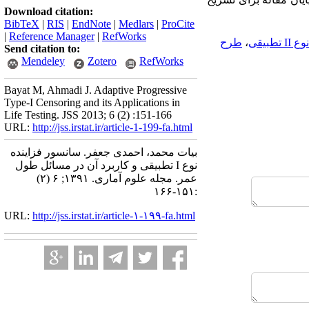
Download citation:
BibTeX
|
RIS
|
EndNote
|
Medlars
|
ProCite
|
Reference Manager
|
RefWorks
طبیقی
،
طرح
Send citation to:
Mendeley
Zotero
RefWorks
Bayat M, Ahmadi J. Adaptive Progressive
Type-I Censoring and its Applications in
Life Testing. JSS 2013; 6 (2) :151-166
URL:
http://jss.irstat.ir/article-1-199-fa.html
بیات محمد، احمدی جعفر. سانسور فزاینده
نوع I تطبیقی و کاربرد آن در مسائل طول
عمر. مجله علوم آماری. ۱۳۹۱; ۶ (۲)
:۱۵۱-۱۶۶
URL:
http://jss.irstat.ir/article-۱-۱۹۹-fa.html