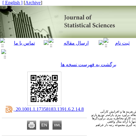
[ English ]
]
Archive
[
برگشت به فهرست نسخه ها
‎ 20.1001.1.17358183.1391.6.2.14.8
 هزینه ها و افزایش کارآیی
 برآورد بیزی پارامتر توزیع پارتو
نت کارلو مخاطره بیزی برآوردگرها
ا با ارائه مثال واقعی
نه گیری مجموعه رتبه دار فراهم