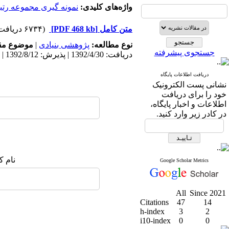
واژه‌های کلیدی:
نمونه گیری مجموعه رتبه
متن کامل
[PDF 468 kb]
(۶۷۳۴ دریافت)
نوع مطالعه:
پژوهشی بنیادی
|
موضوع مق
جستجوی پیشرفته
دریافت: 1392/4/30 | پذیرش: 1392/8/12 | انتشار: 1392/8/12
دریافت اطلاعات پایگاه
نشانی پست الکترونیک
خود را برای دریافت
اطلاعات و اخبار پایگاه،
در کادر زیر وارد کنید.
نام ک
Google Scholar Metrics
All
Since 2021
Citations
47
14
h-index
3
2
i10-index
0
0