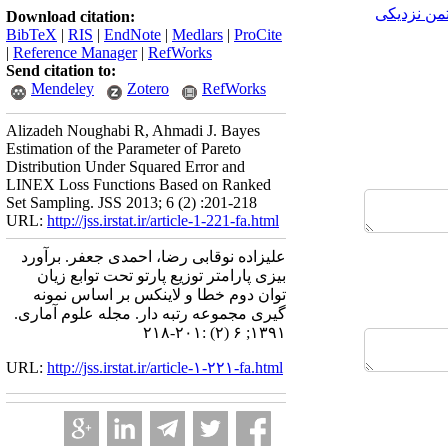
تمن نزدیکی
Download citation:
BibTeX
|
RIS
|
EndNote
|
Medlars
|
ProCite
|
Reference Manager
|
RefWorks
Send citation to:
Mendeley
Zotero
RefWorks
Alizadeh Noughabi R, Ahmadi J. Bayes
Estimation of the Parameter of Pareto
Distribution Under Squared Error and
LINEX Loss Functions Based on Ranked
Set Sampling. JSS 2013; 6 (2) :201-218
URL:
http://jss.irstat.ir/article-1-221-fa.html
علیزاده نوقابی رضا، احمدی جعفر. برآورد
بیزی پارامتر توزیع پارتو تحت توابع زیان
توان دوم خطا و لاینکس بر اساس نمونه
گیری مجموعه رتبه دار. مجله علوم آماری.
۱۳۹۱; ۶ (۲) :۲۰۱-۲۱۸
URL:
http://jss.irstat.ir/article-۱-۲۲۱-fa.html