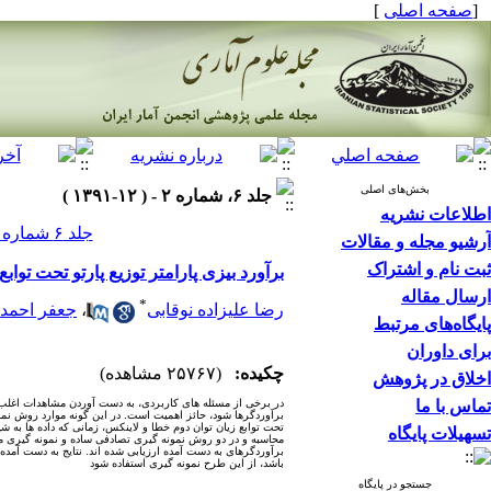
[
صفحه اصلی
]
بخش‌های اصلی
جلد ۶، شماره ۲ - ( ۱۲-۱۳۹۱ )
اطلاعات نشریه
جلد ۶ شماره ۲ صفحات ۲۱۸-۲۰۱
آرشیو مجله و مقالات
ثبت نام و اشتراک
برآورد بیزی پارامتر توزیع پارتو تحت توا
ارسال مقاله
*
رضا علیزاده نوقابی
،
جعفر احمد
پایگاه‌های مرتبط
برای داوران
چکیده:
(۲۵۷۶۷ مشاهده)
اخلاق در پژوهش
تماس با ما
در برخی از مسئله های کاربردی، به دست آوردن مشاهدات اغلب
برآوردگرها شود، حائز اهمیت است. در این گونه موارد روش نمون
تحت توابع زیان توان دوم خطا و لاینکس، زمانی که داده ها به
تسهیلات پایگاه
محاسبه و در دو روش نمونه گیری تصادفی ساده و نمونه گیری مجمو
برآوردگرهای به دست آمده ارزیابی شده اند. نتایج به دست آمد
باشد، از این طرح نمونه گیری استفاده شود
جستجو در پایگاه