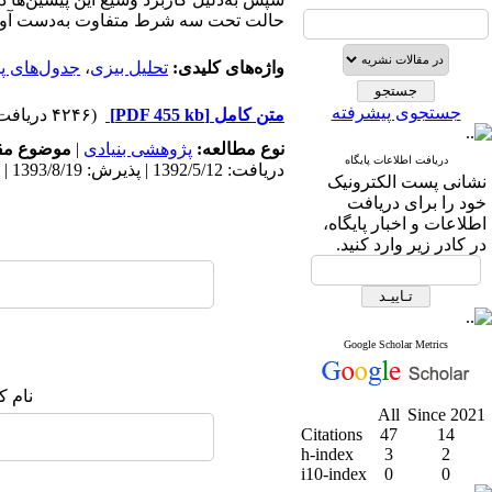
حالت تحت سه شرط متفاوت به‌دست آور
واژه‌های کلیدی:
تحلیل بیزی
،
جدول‌های پ
جستجوی پیشرفته
متن کامل
[PDF 455 kb]
(۴۲۴۶ دریافت)
نوع مطالعه:
پژوهشی بنیادی
|
موضوع مق
دریافت اطلاعات پایگاه
دریافت: 1392/5/12 | پذیرش: 1393/8/19 | انتشار: 1393/8/19
نشانی پست الکترونیک
خود را برای دریافت
اطلاعات و اخبار پایگاه،
در کادر زیر وارد کنید.
Google Scholar Metrics
نام ک
All
Since 2021
Citations
47
14
h-index
3
2
i10-index
0
0