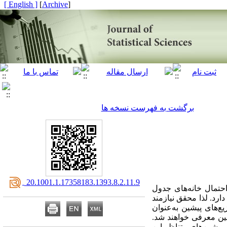
[ English ]
]
Archive
[
برگشت به فهرست نسخه ها
‎ 20.1001.1.17358183.1393.8.2.11.9
حتمال خانه‌های جدول
رد. لذا محقق نیازمند
ع‌های پیشین به‌عنوان
عین معرفی خواهند شد.
پس به‌دلیل کاربرد وسیع این پیشین‌ها در آزمایه‌های بالینی و به‌ویژه در جدول‌های پیشایندی کامل و ناقص 2×2، پیشین‌های متناظر این