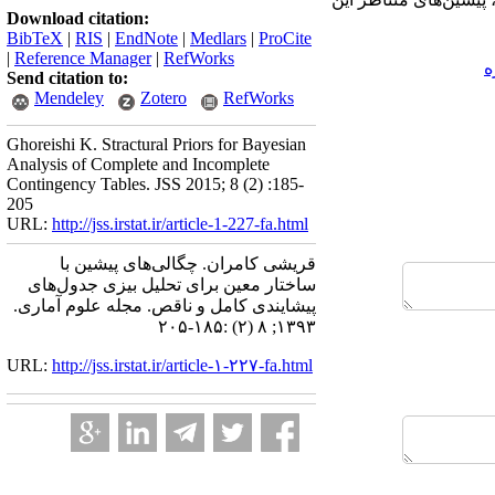
Download citation:
BibTeX
|
RIS
|
EndNote
|
Medlars
|
ProCite
|
Reference Manager
|
RefWorks
ه
Send citation to:
Mendeley
Zotero
RefWorks
Ghoreishi K. Stractural Priors for Bayesian
Analysis of Complete and Incomplete
Contingency Tables. JSS 2015; 8 (2) :185-
205
URL:
http://jss.irstat.ir/article-1-227-fa.html
قریشی کامران. چگالی‌های پیشین با
ساختار معین برای تحلیل بیزی جدول‌های
پیشایندی کامل و ناقص. مجله علوم آماری.
۱۳۹۳; ۸ (۲) :۱۸۵-۲۰۵
URL:
http://jss.irstat.ir/article-۱-۲۲۷-fa.html