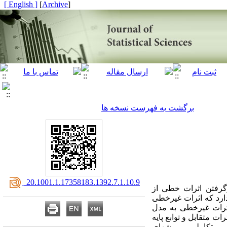
[ English ]
]
Archive
[
برگشت به فهرست نسخه ها
‎ 20.1001.1.17358183.1392.7.1.10.9
گرفتن اثرات خطی از
دارد که اثرات غیرخطی
اثرات غیرخطی به مدل
ت متقابل و توابع پایه
صبی تکاملی و روشهای