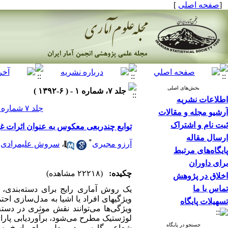
[
صفحه اصلی
]
بخش‌های اصلی
جلد ۷، شماره ۱ - ( ۶-۱۳۹۲ )
اطلاعات نشریه
جلد ۷ شماره ۱ صفحات ۱۴۳-۱۲۵
آرشیو مجله و مقالات
ثبت نام و اشتراک
توابع چندربعی معکوس به عنوان اثرات
ارسال مقاله
*
آرزو مجیری
،
سروش علیمرادی
پایگاه‌های مرتبط
برای داوران
چکیده:
(۲۲۲۱۸ مشاهده)
اخلاق در پژوهش
تماس با ما
یک روش آماری رایج برای دسته‌بندی،
ویژگیهای افراد یا اشیا به مدل‌سازی ا
تسهیلات پایگاه
ویژگی‌ها می‌توانند نقش موثری در دست
لوژستیک مطرح می‌شود، برآوردیابی پارام
جستجو در پایگاه
شعاعی گاوسی در مدل، برای پاسخ به مس