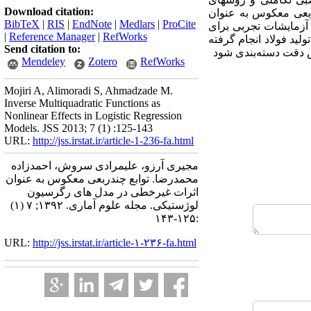
Download citation:
ندربعی معکوس به عنوان
BibTeX
|
RIS
|
EndNote
|
Medlars
|
ProCite
آزمایشات تجربی برای
|
Reference Manager
|
RefWorks
لید فولاد انجام گرفته
Send citation to:
ش دقت دسته‌بندی شود
Mendeley
Zotero
RefWorks
Mojiri A, Alimoradi S, Ahmadzade M.
Inverse Multiquadratic Functions as
Nonlinear Effects in Logistic Regression
Models. JSS 2013; 7 (1) :125-143
URL:
http://jss.irstat.ir/article-1-236-fa.html
مجیری آرزو، علیمرادی سروش، احمدزاده
محمدرضا. توابع چندربعی معکوس به عنوان
اثرات غیرخطی در مدل های رگرسیون
لوژستیکی. مجله علوم آماری. ۱۳۹۲; ۷ (۱)
:۱۲۵-۱۴۳
URL:
http://jss.irstat.ir/article-۱-۲۳۶-fa.html