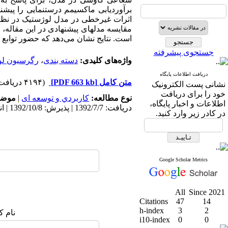
برآوردیابی ماکسیمم درستنمایی را پیشنها
اثرات غیرخطی در مدل لوژستیک در نظر 
مقایسه مدلهای پیشنهادی در این مقاله، ب
است. نتایج نشان می‌دهد که حضور توابع
جستجوی پیشرفته
واژه‌های کلیدی:
دسته بندی
،
رگرسیون لو
دریافت اطلاعات پایگاه
متن کامل
[PDF 663 kb]
(۴۱۹۴ دریافت)
نشانی پست الکترونیک
خود را برای دریافت
نوع مطالعه:
كاربردي و توسعه ای
|
موضو
اطلاعات و اخبار پایگاه،
دریافت: 1392/7/7 | پذیرش: 1392/10/8 | انتشار: 1392/10/8
در کادر زیر وارد کنید.
Google Scholar Metrics
All
Since 2021
Citations
47
14
h-index
3
2
نام ک
i10-index
0
0