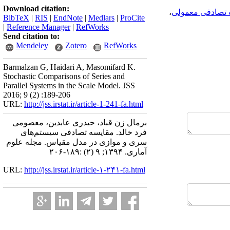
Download citation:
 تصادفی معمولی
،
BibTeX
|
RIS
|
EndNote
|
Medlars
|
ProCite
|
Reference Manager
|
RefWorks
Send citation to:
Mendeley
Zotero
RefWorks
Barmalzan G, Haidari A, Masomifard K.
Stochastic Comparisons of Series and
Parallel Systems in the Scale Model. JSS
2016; 9 (2) :189-206
URL:
http://jss.irstat.ir/article-1-241-fa.html
برمال زن قباد، حیدری عابدین، معصومی
فرد خالد. مقایسه تصادفی سیستم‌های
سری و موازی در مدل مقیاس. مجله علوم
آماری. ۱۳۹۴; ۹ (۲) :۱۸۹-۲۰۶
URL:
http://jss.irstat.ir/article-۱-۲۴۱-fa.html