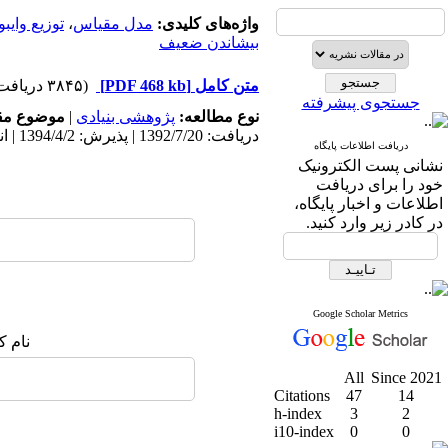
واژه‌های کلیدی:
مدل مقیاس
،
توزیع وایب
بیشاندن ضعیف
متن کامل
[PDF 468 kb]
(۳۸۴۵ دریافت)
جستجوی پیشرفته
نوع مطالعه:
پژوهشی بنیادی
|
موضوع مق
دریافت: 1392/7/20 | پذیرش: 1394/4/2 | انتشار: 1394/4/2
دریافت اطلاعات پایگاه
نشانی پست الکترونیک
خود را برای دریافت
اطلاعات و اخبار پایگاه،
در کادر زیر وارد کنید.
Google Scholar Metrics
نام ک
All
Since 2021
Citations
47
14
h-index
3
2
i10-index
0
0