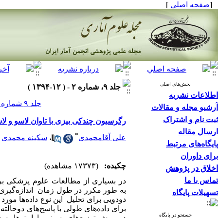
[
صفحه اصلی
]
بخش‌های اصلی
جلد ۹، شماره ۲ - ( ۱۲-۱۳۹۴ )
اطلاعات نشریه
جلد ۹ شماره ۲ صفحات ۱۶۷-۱۴۹
آرشیو مجله و مقالات
ثبت نام و اشتراک
رگرسیون چندکی بیزی با تاوان لاسو و لا
ارسال مقاله
*
علی آقامحمدی
،
سکینه محمدی
پایگاه‌های مرتبط
برای داوران
چکیده:
(۱۷۳۷۳ مشاهده)
اخلاق در پژوهش
تماس با ما
در بسیاری از مطالعات علوم پزشکی برای
به طور مکرر در طول زمان اندازه‌گیری 
تسهیلات پایگاه
دودویی برای تحلیل این نوع داده‌ها مورد
برای داده‌های طولی با پاسخ‌های دوحالته 
جستجو در پایگاه
دو روش توزیع‌های پسینی پارامترها به