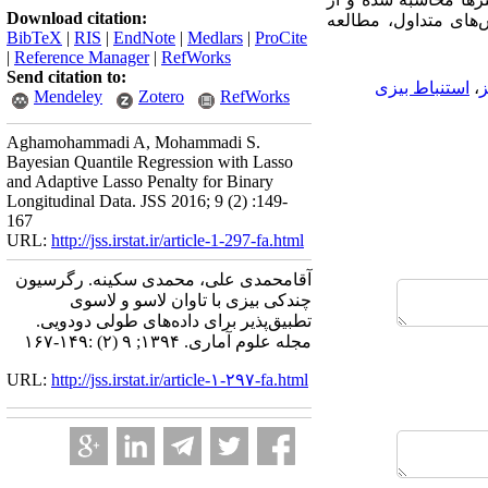
Download citation:
ش‌های متداول، مطالعه
BibTeX
|
RIS
|
EndNote
|
Medlars
|
ProCite
|
Reference Manager
|
RefWorks
Send citation to:
ز
،
استنباط بیزی
Mendeley
Zotero
RefWorks
Aghamohammadi A, Mohammadi S.
Bayesian Quantile Regression with Lasso
and Adaptive Lasso Penalty for Binary
Longitudinal Data. JSS 2016; 9 (2) :149-
167
URL:
http://jss.irstat.ir/article-1-297-fa.html
آقامحمدی علی، محمدی سکینه. رگرسیون
چندکی بیزی با تاوان لاسو و لاسوی
تطبیق‌پذیر برای داده‌های طولی دودویی.
مجله علوم آماری. ۱۳۹۴; ۹ (۲) :۱۴۹-۱۶۷
URL:
http://jss.irstat.ir/article-۱-۲۹۷-fa.html