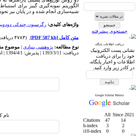
الگوریتم نمونه‌گیری گیبز برای استنبا
شبیه‌سازی انجام شده و در پایان نیز نح
واژه‌های کلیدی:
رگرسیون چندکی دودوی
جستجوی پیشرفته
متن کامل
[PDF 587 kb]
(۴۷۸۳ دریافت)
دریافت اطلاعات پایگاه
نوع مطالعه:
پژوهشی بنیادی
|
موضوع مق
نشانی پست الکترونیک
دریافت: 1393/3/11 | پذیرش: 1394/4/1 | انتشار: 1394/4/1
خود را برای دریافت
اطلاعات و اخبار پایگاه،
در کادر زیر وارد کنید.
Google Scholar Metrics
All
Since 2021
نام ک
Citations
47
14
h-index
3
2
i10-index
0
0