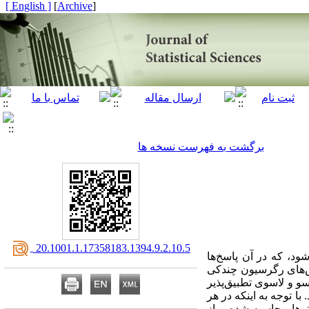
[ English ]
]
Archive
[
برگشت به فهرست نسخه ها
‎ 20.1001.1.17358183.1394.9.2.10.5
ود، که در آن پاسخ‌ها
وش‌های رگرسیون چندکی
سو و لاسوی تطبیق‌پذیر
با توجه به اینکه در هر
رها محاسبه شده و از