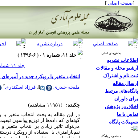
[
صفحه اصلی
]
بخش‌های اصلی
جلد ۱۱، شماره ۱ - ( ۶-۱۳۹۶ )
اطلاعات نشریه
جلد ۱۱ شماره ۱ صفحات ۷۵-۵۷
آرشیو مجله و مقالات
ثبت نام و اشتراک
انتخاب متغیر با رویکرد جدید در آمیزه‌ای
ارسال مقاله
*
ملیحه حیدری
،
فرزاد اسکندری
پایگاه‌های مرتبط
برای داوران
چکیده:
(۱۱۹۵۱ مشاهده)
اخلاق در پژوهش
تماس با ما
در این مقاله به بحث انتخاب متغیر با ر
گونه‌ای که داده‌ها از توزیع پواسون تبع
تسهیلات پایگاه
می‌تواند تاثیر زیادی بر انتخاب متغیر 
نیم‌پارامتری با استفاده از رویکرد درست
جستجو در پایگاه
استفاده از بسط تیلور، محاسبات در حضور