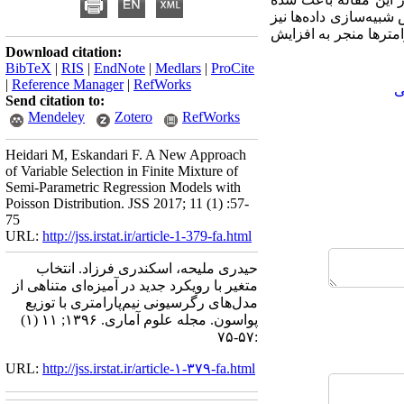
شبیه‌سازی داده‌ها نیز
رد توجه قرار می‌گیرد و استفاده از روش EM در براورد پارامترها منجر به افزایش
Download citation:
BibTeX
|
RIS
|
EndNote
|
Medlars
|
ProCite
|
Reference Manager
|
RefWorks
ی
Send citation to:
Mendeley
Zotero
RefWorks
Heidari M, Eskandari F. A New Approach
of Variable Selection in Finite Mixture of
Semi-Parametric Regression Models with
Poisson Distribution. JSS 2017; 11 (1) :57-
75
URL:
http://jss.irstat.ir/article-1-379-fa.html
حیدری ملیحه، اسکندری فرزاد. انتخاب
متغیر با رویکرد جدید در آمیزه‌ای متناهی از
مدل‌های رگرسیونی نیم‌پارامتری با توزیع
پواسون. مجله علوم آماری. ۱۳۹۶; ۱۱ (۱)
:۵۷-۷۵
URL:
http://jss.irstat.ir/article-۱-۳۷۹-fa.html