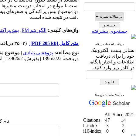
است تا موانع در انتخاب درست متغیرها ب
دقت در نتیجه شده است.
واژه‌های کلیدی:
الگوریتم EM
،
بیش‌پراکن
جستجوی پیشرفته
متن کامل
[PDF 205 kb]
(۳۵۰۳ دریافت)
دریافت اطلاعات پایگاه
نشانی پست الکترونیک
نوع مطالعه:
پژوهشی بنیادی
|
موضوع مق
خود را برای دریافت
دریافت: 1395/2/22 | پذیرش: 1396/6/2 | انتشار: 1396/6/2
اطلاعات و اخبار پایگاه،
در کادر زیر وارد کنید.
Google Scholar Metrics
All
Since 2021
Citations
47
14
نام ک
h-index
3
2
i10-index
0
0