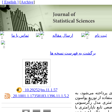
[ English ]
]
Archive
[
برگشت به فهرست نسخه ها
‎ 10.29252/jss.11.1.57
ی پرداخته می‌شود، به
‎ 20.1001.1.17358183.1396.11.1.5.2
تفاده از توزیع پواسون
پارامتری مدل رگرسیونی
عی تابع ناپارامتری با
ر این مقاله باعث شده