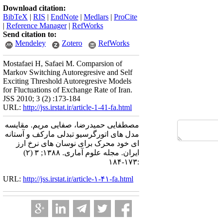
Download citation:
BibTeX
|
RIS
|
EndNote
|
Medlars
|
ProCite
|
Reference Manager
|
RefWorks
Send citation to:
Mendeley
Zotero
RefWorks
Mostafaei H, Safaei M. Comparsion of
Markov Switching Autoregresive and Self
Exciting Threshold Autoregresive Models
for Fluctuations of Exchange Rate of Iran.
JSS 2010; 3 (2) :173-184
URL:
http://jss.irstat.ir/article-1-41-fa.html
مصطفایی حمیدرضا، صفایی مریم. مقایسه
مدل های اتورگرسیو تبدلی مارکف و آستانه
ای خود محرک برای نوسان های نرخ ارز
ایران. مجله علوم آماری. ۱۳۸۸; ۳ (۲)
:۱۷۳-۱۸۴
URL:
http://jss.irstat.ir/article-۱-۴۱-fa.html