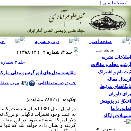
[
صفحه اصلی
]
بخش‌های اصلی
جلد ۳، شماره ۲ - ( ۱۲-۱۳۸۸ )
اطلاعات نشریه
جلد ۳ شماره ۲ صفحات ۱۸۴-۱۷۳
آرشیو مجله و مقالات
ثبت نام و اشتراک
مقایسه مدل های اتورگرسیو تبدلی مارکف
ارسال مقاله
*
حمیدرضا مصطفایی
،
مریم صفای
پایگاه‌های مرتبط
برای داوران
چکیده:
(۲۸۵۲۱ مشاهده)
اخلاق در پژوهش
تماس با ما
در اوایل سال 1381 اعما
به علت وجود تغییرات ناگهانی و بزرگ نم
تسهیلات پایگاه
دلار امریکا استفاده نمود. در این مقا
گرفته و نشان داده خواهد شد که تنها مد
جستجو در پایگاه
امریکا را دارد