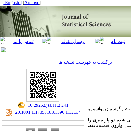
[ English ]
]
Archive
[
برگشت به فهرست نسخه ها
‎ 10.29252/jss.11.2.241
 نام رگرسیون پواسون-
‎ 20.1001.1.17358183.1396.11.2.5.4
فی شده دو پارامتری را
 وارون تعمیم‌یافته،