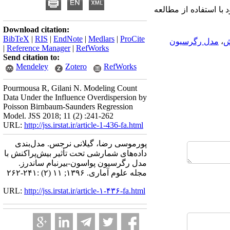
دل‌های موجود با استفاده از مطالعه
Download citation:
BibTeX
|
RIS
|
EndNote
|
Medlars
|
ProCite
ش
،
مدل رگرسیون
|
Reference Manager
|
RefWorks
Send citation to:
Mendeley
Zotero
RefWorks
Pourmousa R, Gilani N. Modeling Count
Data Under the Influence Overdispersion by
Poisson Birnbaum-Saunders Regression
Model. JSS 2018; 11 (2) :241-262
URL:
http://jss.irstat.ir/article-1-436-fa.html
پورموسی رضا، گیلانی نرجس. مدل‌بندی
داده‌های شمارشی تحت تأثیر بیش‌پراکنش با
مدل رگرسیون پواسون-بیرنبام ساندرز.
مجله علوم آماری. ۱۳۹۶; ۱۱ (۲) :۲۴۱-۲۶۲
URL:
http://jss.irstat.ir/article-۱-۴۳۶-fa.html