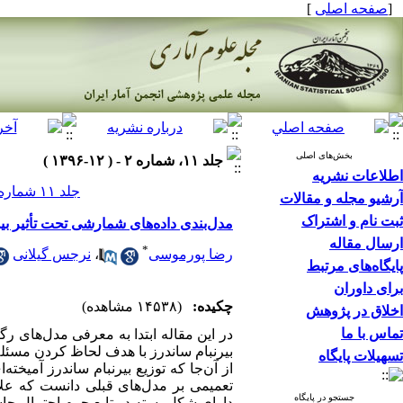
[
صفحه اصلی
]
بخش‌های اصلی
جلد ۱۱، شماره ۲ - ( ۱۲-۱۳۹۶ )
اطلاعات نشریه
جلد ۱۱ شماره ۲ صفحات ۲۶۲-۲۴۱
آرشیو مجله و مقالات
ثبت نام و اشتراک
مدل‌بندی داده‌های شمارشی تحت تأثیر ب
ارسال مقاله
*
رضا پورموسی
،
نرجس گیلانی
پایگاه‌های مرتبط
برای داوران
چکیده:
(۱۴۵۳۸ مشاهده)
اخلاق در پژوهش
تماس با ما
در این مقاله ابتدا به معرفی مدل‌های ر
بیرنبام ساندرز با هدف لحاظ کردن مسئل
تسهیلات پایگاه
از آن‌جا که توزیع بیرنبام ساندرز آمیخت
تعمیمی بر مدل‌های قبلی دانست که علا
جستجو در پایگاه
دارای شکل بسته در تابع جرم احتمال حا