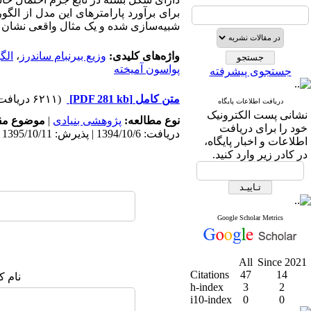
شبیه‌سازی شده و یک مثال واقعی نشان 
واژه‌های کلیدی:
وزیع بیرنبام ساندرز
،
الگو
پواسون آمیخته
جستجوی پیشرفته
متن کامل
[PDF 281 kb]
(۶۲۱۱ دریافت)
دریافت اطلاعات پایگاه
نشانی پست الکترونیک
نوع مطالعه:
پژوهشی بنیادی
|
موضوع مق
خود را برای دریافت
دریافت: 1394/10/6 | پذیرش: 1395/10/11 | انتشار: 1395/12/2
اطلاعات و اخبار پایگاه،
در کادر زیر وارد کنید.
Google Scholar Metrics
All
Since 2021
Citations
47
14
نام ک
h-index
3
2
i10-index
0
0