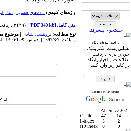
واژه‌های کلیدی:
داده‌های فضایی
،
مدل ات
متن کامل
[PDF 340 kb]
(۳۲۲۹ دریافت)
جستجوی پیشرفته
نوع مطالعه:
پژوهشی بنیادی
|
موضوع مق
دریافت: 1395/3/5 | پذیرش: 1395/12/9 | انتشار: 1397/1/26
دریافت اطلاعات پایگاه
نشانی پست الکترونیک
خود را برای دریافت
اطلاعات و اخبار پایگاه،
در کادر زیر وارد کنید.
Google Scholar Metrics
نام ک
All
Since 2021
Citations
47
14
h-index
3
2
i10-index
0
0