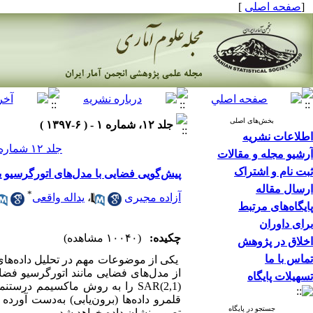
[
صفحه اصلی
]
بخش‌های اصلی
جلد ۱۲، شماره ۱ - ( ۶-۱۳۹۷ )
اطلاعات نشریه
جلد ۱۲ شماره ۱ صفحات ۲۰۸-۱۸۹
آرشیو مجله و مقالات
ثبت نام و اشتراک
پیش‌گویی فضایی با مدل‌های اتورگرسیو 
ارسال مقاله
*
آزاده مجیری
،
یداله واقعی
پایگاه‌های مرتبط
برای داوران
چکیده:
(۱۰۰۴۰ مشاهده)
اخلاق در پژوهش
تماس با ما
یکی از موضوعات مهم در تحلیل داده‌های
از مدل‌های فضایی مانند اتورگرسیو فضا
تسهیلات پایگاه
(SAR(2,1 را به روش ماکسیمم در
قلمرو داده‌ها (برون‌یابی) به‌دست آور
جستجو در پایگاه
تصویر نشان داده خواهد شد.