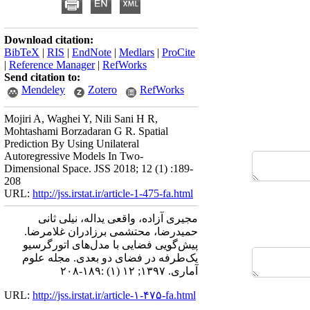
Download citation:
BibTeX
|
RIS
|
EndNote
|
Medlars
|
ProCite
|
Reference Manager
|
RefWorks
Send citation to:
Mendeley
Zotero
RefWorks
Mojiri A, Waghei Y, Nili Sani H R,
Mohtashami Borzadaran G R. Spatial
Prediction By Using Unilateral
Autoregressive Models In Two-
Dimensional Space. JSS 2018; 12 (1) :189-
208
URL:
http://jss.irstat.ir/article-1-475-fa.html
مجیری آزاده، واقعی یداله، نیلی ثانی
حمیدرضا، محتشمی برزادران غلامرضا.
پیش‌گویی فضایی با مدل‌های اتورگرسیو
یک‌طرفه در فضای دو بعدی. مجله علوم
آماری. ۱۳۹۷; ۱۲ (۱) :۱۸۹-۲۰۸
URL:
http://jss.irstat.ir/article-۱-۴۷۵-fa.html