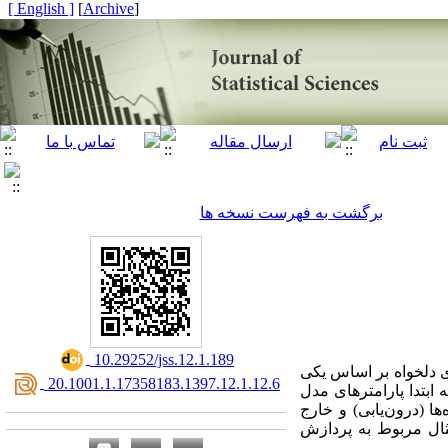
[ English ]
]
Archive
[
برگشت به فهرست نسخه ها
‎ 10.29252/jss.12.1.189
ی دلخواه بر اساس یکی
‎ 20.1001.1.17358183.1397.12.1.12.6
ابتدا پارامترهای مدل
ها (درون‌یابی) و خارج
مثال مربوط به پردازش