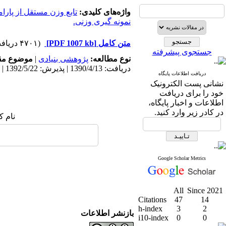
واژه‌های کلیدی:
تابع وزن مستقل از پارام
نمونه گیری وزنی.
متن کامل
[PDF 1007 kb]
(۴۷۰۱ دریافت)
جستجوی پیشرفته
نوع مطالعه:
پژوهشی بنیادی
|
موضوع مق
دریافت: 1390/4/13 | پذیرش: 1392/5/22 | انتشار: 1398/11/29
دریافت اطلاعات پایگاه
نشانی پست الکترونیک
خود را برای دریافت
اطلاعات و اخبار پایگاه،
در کادر زیر وارد کنید.
نام ک
Google Scholar Metrics
All
Since 2021
Citations
47
14
h-index
3
2
بازنشر اطلاعات
i10-index
0
0