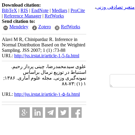
Download citation:
متغیر تصادفی وزنی
،
BibTeX
|
RIS
|
EndNote
|
Medlars
|
ProCite
|
Reference Manager
|
RefWorks
Send citation to:
Mendeley
Zotero
RefWorks
Alavi M R, Chinipardaz R. Inference in
Normal Distribution Based on the Weighted
Sampling. JSS 2007; 1 (1) :73-88
URL:
http://jss.irstat.ir/article-1-5-fa.html
علوی سیدمحمدرضا، چینی پرداز رحیم.
استنباط در توزیع نرمال براساس
نمونه‌گیری وزنی. مجله علوم آماری. ۱۳۸۶;
۱ (۱) :۷۳-۸۸
URL:
http://jss.irstat.ir/article-۱-۵-fa.html