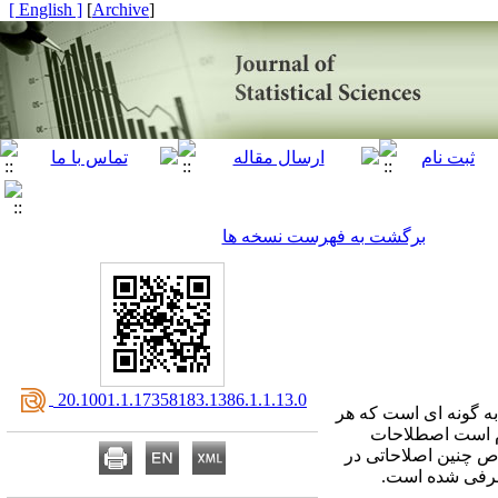
[ English ]
]
Archive
[
برگشت به فهرست نسخه ها
‎ 20.1001.1.17358183.1386.1.1.13.0
به گونه ای است که هر
ازم است اصطلاحات
ص چنین اصلاحاتی در
 معرفی شده است.