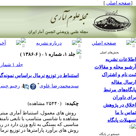
[
صفحه اصلی
]
بخش‌های اصلی
جلد ۱، شماره ۱ - ( ۶-۱۳۸۶ )
اطلاعات نشریه
جلد ۱ شماره ۱ صفحات ۸۸-۷۳
آرشیو مجله و مقالات
ثبت نام و اشتراک
استنباط در توزیع نرمال براساس نمونه‌گ
ارسال مقاله
*
سیدمحمدرضا علوی
،
رحیم چینی 
پایگاه‌های مرتبط
برای داوران
چکیده:
(۲۵۴۴۰ مشاهده)
اخلاق در پژوهش
تماس با ما
روش های معمول، استنباط آماری مبتی بر
مشاهده با شانسی متناسب با تابعی نامنفی
تسهیلات پایگاه
مناسبی که بستگی به تابع وزن دارد در
روش های برآورد پارامترها در توزیع نرما
جستجو در پایگاه