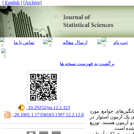
[ English ]
]
Archive
[
برگشت به فهرست نسخه ها
‎ 10.29252/jss.12.2.323
نگین‌های جوامع مورد
‎ 20.1001.1.17358183.1397.12.2.12.8
ی یک آزمون استوار در
و آزمون هستند. توزیع
 شده است.
رده و عملکرد آن‌ها در