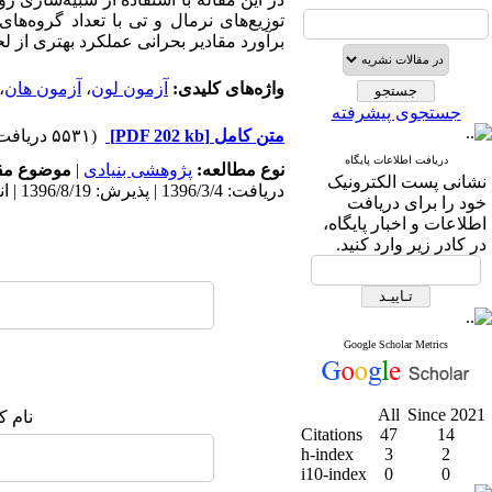
توزیع‌های نرمال و تی با تعداد گروه‌ه
برآورد مقادیر بحرانی عملکرد بهتری از ل
واژه‌های کلیدی:
آزمون لون
،
آزمون هان
،
جستجوی پیشرفته
متن کامل
[PDF 202 kb]
(۵۵۳۱ دریافت)
دریافت اطلاعات پایگاه
نوع مطالعه:
پژوهشی بنیادی
|
موضوع مق
نشانی پست الکترونیک
دریافت: 1396/3/4 | پذیرش: 1396/8/19 | انتشار: 1397/2/30
خود را برای دریافت
اطلاعات و اخبار پایگاه،
در کادر زیر وارد کنید.
Google Scholar Metrics
All
Since 2021
نام ک
Citations
47
14
h-index
3
2
i10-index
0
0