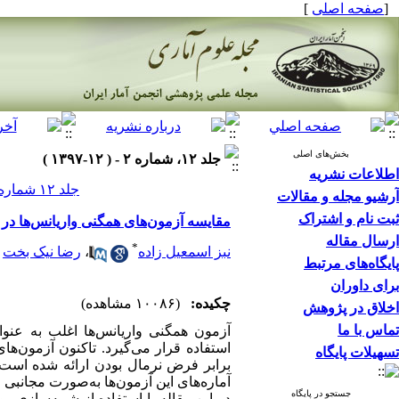
[
صفحه اصلی
]
بخش‌های اصلی
جلد ۱۲، شماره ۲ - ( ۱۲-۱۳۹۷ )
اطلاعات نشریه
جلد ۱۲ شماره ۲ صفحات ۳۴۰-۳۲۳
آرشیو مجله و مقالات
ثبت نام و اشتراک
مقایسه آزمون‌های همگنی واریانس‌ها در
ارسال مقاله
*
نبز اسمعیل زاده
،
رضا نیک بخت
پایگاه‌های مرتبط
برای داوران
چکیده:
(۱۰۰۸۶ مشاهده)
اخلاق در پژوهش
تماس با ما
آزمون همگنی واریانس‌ها اغلب به عنوا
استفاده قرار می‌گیرد. تاکنون آزمون‌ها
تسهیلات پایگاه
برابر فرض نرمال بودن ارائه شده است، ک
آماره‌های این آزمون‌ها به‌صورت مجانبی
جستجو در پایگاه
در این مقاله با استفاده از شبیه‌سازی ر