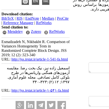
 آزمون‌ها براساس روش
ریبی دارند.
Download citation:
BibTeX
|
RIS
|
EndNote
|
Medlars
|
ProCite
|
Reference Manager
|
RefWorks
Send citation to:
Mendeley
Zotero
RefWorks
Esmailzadeh N, Nikbakht R. Comparison of
Variances Homogeneity Tests in
Randomized Complete Block Design. JSS
2019; 12 (2) :323-340
URL:
http://jss.irstat.ir/article-1-541-fa.html
اسمعیل زاده نبز، نیک بخت رضا. مقایسه
آزمون‌های همگنی واریانس‌ها در طرح
بلوکی کامل تصادفی. مجله علوم آماری.
۱۳۹۷; ۱۲ (۲) :۳۲۳-۳۴۰
URL:
http://jss.irstat.ir/article-۱-۵۴۱-fa.html