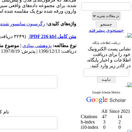
شده، برای مجموعه‌ داده‌های واقعی سی
وارون ورقه شده ‌نوع یک مقایسه شده ا
واژه‌های کلیدی:
رگرسیون سانسور شده
،
جستجوی پیشرفته
متن کامل
[PDF 216 kb]
(۳۲۴۹ دریافت)
دریافت اطلاعات پایگاه
نوع مطالعه:
پژوهشی بنیادی
|
موضوع مق
نشانی پست الکترونیک
دریافت: 1396/12/13 | پذیرش: 1397/8/19 | انتشار: 1398/5/25
خود را برای دریافت
اطلاعات و اخبار پایگاه،
در کادر زیر وارد کنید.
Google Scholar Metrics
All
Since 2021
نام ک
Citations
47
14
h-index
3
2
i10-index
0
0