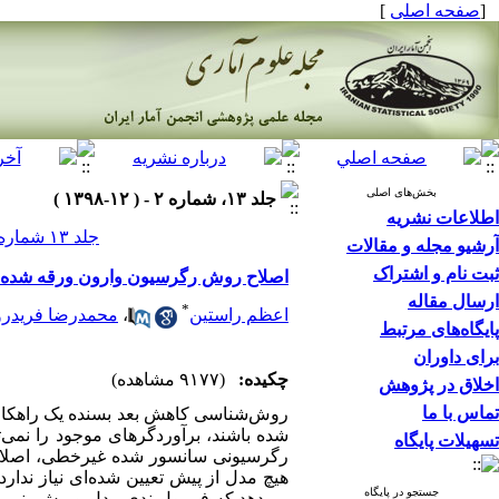
[
صفحه اصلی
]
بخش‌های اصلی
جلد ۱۳، شماره ۲ - ( ۱۲-۱۳۹۸ )
اطلاعات نشریه
جلد ۱۳ شماره ۲ صفحات ۴۴۰-۴۲۷
آرشیو مجله و مقالات
ثبت نام و اشتراک
اصلاح روش رگرسیون وارون ورقه شده نو
ارسال مقاله
*
اعظم راستین
،
محمدرضا فریدرو
پایگاه‌های مرتبط
برای داوران
چکیده:
(۹۱۷۷ مشاهده)
اخلاق در پژوهش
تماس با ما
روش‌شناسی کاهش بعد بسنده یک راهکار مؤ
شده باشند، برآوردگرهای موجود را نمی‌تو
تسهیلات پایگاه
رگرسیونی سانسور شده غیرخطی، اصلاحی
هیچ مدل از پیش تعیین شده‌ای نیاز ندار
جستجو در پایگاه
می‌دهد که فرمول‌بندی مدل و پیش‌بینی ب