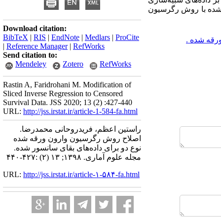
 شده با روش رگرسیون
Download citation:
BibTeX
|
RIS
|
EndNote
|
Medlars
|
ProCite
رقه شده .
|
Reference Manager
|
RefWorks
Send citation to:
Mendeley
Zotero
RefWorks
Rastin A, Faridrohani M. Modification of
Sliced Inverse Regression to Censored
Survival Data. JSS 2020; 13 (2) :427-440
URL:
http://jss.irstat.ir/article-1-584-fa.html
راستین اعظم، فریدروحانی محمدرضا.
اصلاح روش رگرسیون وارون ورقه شده
نوع دو برای داده‌های بقای سانسور شده.
مجله علوم آماری. ۱۳۹۸; ۱۳ (۲) :۴۲۷-۴۴۰
URL:
http://jss.irstat.ir/article-۱-۵۸۴-fa.html