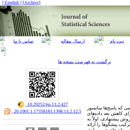
[ English ]
]
Archive
[
برگشت به فهرست نسخه ها
‎ 10.29252/jss.13.2.427
می که پاسخ‌ها سانسور
‎ 20.1001.1.17358183.1398.13.2.12.5
رای کاهش بعد داده‌های
 پیشنهادی، اولاً به
رکیب پیشگوها را ارائه
بر داده‌های شبیه‌سازی