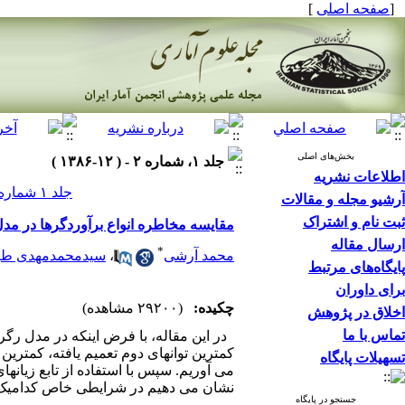
[
صفحه اصلی
]
بخش‌های اصلی
جلد ۱، شماره ۲ - ( ۱۲-۱۳۸۶ )
اطلاعات نشریه
جلد ۱ شماره ۲ صفحات ۱۰۸-۹۵
آرشیو مجله و مقالات
ثبت نام و اشتراک
مقایسه مخاطره انواع برآوردگرها در مدل رگر
ارسال مقاله
*
محمد آرشی
،
سیدمحمدمهدی طبا
پایگاه‌های مرتبط
برای داوران
چکیده:
(۲۹۲۰۰ مشاهده)
اخلاق در پژوهش
تماس با ما
کمترین توانهای دوم تعمیم یافته، کمترین
تسهیلات پایگاه
می آوریم. سپس با استفاده از تابع زیان
نشان می دهیم در شرایطی خاص کدامیک از
جستجو در پایگاه