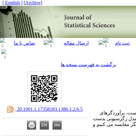
[ English ]
]
Archive
[
برگشت به فهرست نسخه ها
‎ 20.1001.1.17358183.1386.1.2.6.5
ندگانه، بردار خطای تصادفی دارای توزیع t چند متغیره است، برآوردگرهای
ول مدل رگرسیونی بدست
یگر مقایسه می کنیم و