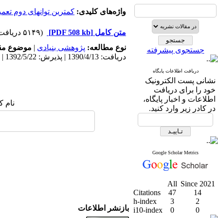
واژه‌های کلیدی:
کمترین توانهای دوم تعمی
متن کامل
[PDF 508 kb]
(۵۱۴۹ دریافت)
نوع مطالعه:
پژوهشی بنیادی
|
موضوع مق
جستجوی پیشرفته
دریافت: 1390/4/13 | پذیرش: 1392/5/22 | انتشار: 1398/11/29
دریافت اطلاعات پایگاه
نشانی پست الکترونیک
خود را برای دریافت
اطلاعات و اخبار پایگاه،
نام ک
در کادر زیر وارد کنید.
Google Scholar Metrics
All
Since 2021
Citations
47
14
h-index
3
2
بازنشر اطلاعات
i10-index
0
0