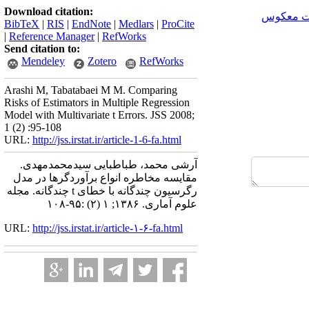
Download citation:
رت معکوس
BibTeX
|
RIS
|
EndNote
|
Medlars
|
ProCite
|
Reference Manager
|
RefWorks
Send citation to:
Mendeley
Zotero
RefWorks
Arashi M, Tabatabaei M M. Comparing
Risks of Estimators in Multiple Regression
Model with Multivariate t Errors. JSS 2008;
1 (2) :95-108
URL:
http://jss.irstat.ir/article-1-6-fa.html
آرشی محمد، طباطبایی سیدمحمدمهدی.
مقایسه مخاطره انواع برآوردگرها در مدل
رگرسیون چندگانه با خطای t چندگانه. مجله
علوم آماری. ۱۳۸۶; ۱ (۲) :۹۵-۱۰۸
URL:
http://jss.irstat.ir/article-۱-۶-fa.html