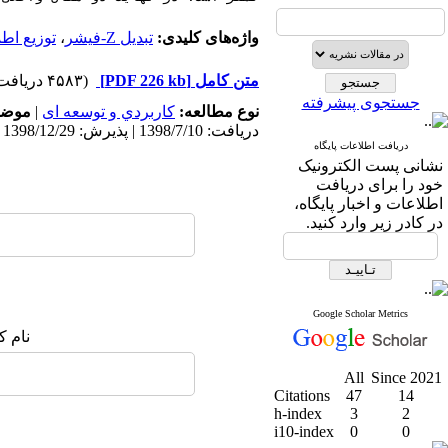
واژه‌های کلیدی:
تبدیل Z-فیشر
،
توزیع اطم
متن کامل
[PDF 226 kb]
(۴۵۸۳ دریافت)
جستجوی پیشرفته
نوع مطالعه:
كاربردي و توسعه ای
|
موضو
دریافت: 1398/7/10 | پذیرش: 1398/12/29 | انتشار: 1399/12/10
دریافت اطلاعات پایگاه
نشانی پست الکترونیک
خود را برای دریافت
اطلاعات و اخبار پایگاه،
در کادر زیر وارد کنید.
Google Scholar Metrics
نام ک
All
Since 2021
Citations
47
14
h-index
3
2
i10-index
0
0