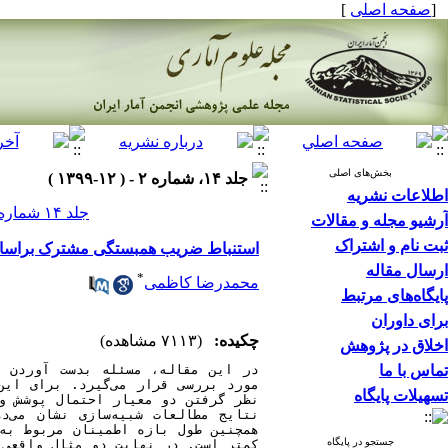
[
صفحه اصلی
]
بخش‌های اصلی
جلد ۱۴، شماره ۲ - ( ۱۲-۱۳۹۹ )
اطلاعات نشریه
جلد ۱۴ شماره ۲ صفحات ۴۸۶-۴۷۱
آرشیو مجله و مقالات
ثبت نام و اشتراک
استنباط ضریب همبستگی مشترک براساس
ارسال مقاله
*
محمدرضا کاظمی
پایگاه‌های مرتبط
برای داوران
چکیده:
(۷۱۱۳ مشاهده)
اخلاق در پژوهش
تماس با ما
تسهیلات پایگاه
جستجو در پایگاه
کمتر است. در نهایت دو مثال واقعی برا