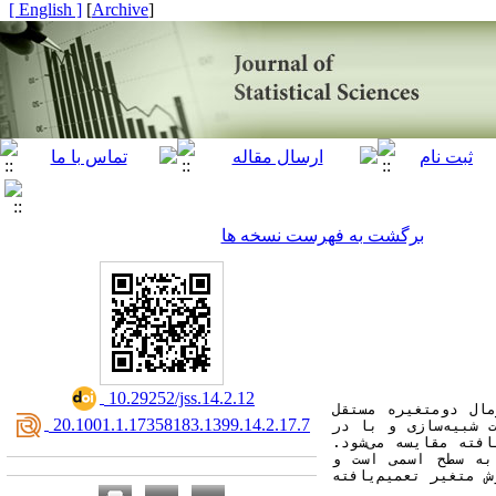
[ English ]
]
Archive
[
برگشت به فهرست نسخه ها
‎ 10.29252/jss.14.2.12
در این مقاله، مسئله بدست آوردن بازه اطمینان برای ضریب همبستگی مشترک از چندین جامعه نرمال دومتغیره مستقل 
‎ 20.1001.1.17358183.1399.14.2.17.7
مورد بررسی قرار می‌گیرد. برای این کار از مفهوم توزیع اطمینان استفاده شده است. در مطالعات شبیه‌سازی و با در 
نظر گرفتن دو معیار احتمال پوشش و طول بازه مورد انتظار، روش پیشنهادی با روش متغیر تعمیم‌یافته مقایسه می‌شود. 
نتایج مطالعات شبیه‌سازی نشان می‌دهند که احتمال پوشش روش پیشنهادی در تمام وضعیت‌ها نزدیک به سطح اسمی است و 
همچنین طول بازه اطمینان مربوط به آن در اغلب موارد از طول بازه اطمینان ایجاد شده توسط روش متغیر تعمیم‌یافته 