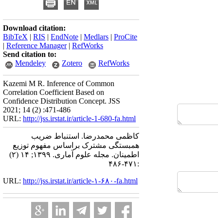
Download citation:
BibTeX
|
RIS
|
EndNote
|
Medlars
|
ProCite
|
Reference Manager
|
RefWorks
Send citation to:
Mendeley
Zotero
RefWorks
Kazemi M R. Inference of Common
Correlation Coefficient Based on
Confidence Distribution Concept. JSS
2021; 14 (2) :471-486
URL:
http://jss.irstat.ir/article-1-680-fa.html
کاظمی محمدرضا. استنباط ضریب
همبستگی مشترک براساس مفهوم توزیع
اطمینان. مجله علوم آماری. ۱۳۹۹; ۱۴ (۲)
:۴۷۱-۴۸۶
URL:
http://jss.irstat.ir/article-۱-۶۸۰-fa.html