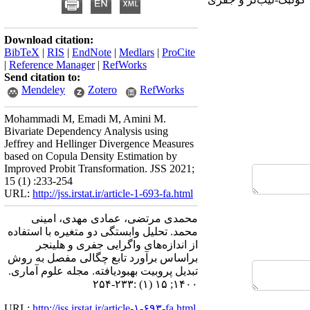
Download citation:
BibTeX
|
RIS
|
EndNote
|
Medlars
|
ProCite
|
Reference Manager
|
RefWorks
Send citation to:
Mendeley
Zotero
RefWorks
Mohammadi M, Emadi M, Amini M.
Bivariate Dependency Analysis using
Jeffrey and Hellinger Divergence Measures
based on Copula Density Estimation by
Improved Probit Transformation. JSS 2021;
15 (1) :233-254
URL:
http://jss.irstat.ir/article-1-693-fa.html
محمدی مرتضی، عمادی مهدی، امینی
محمد. تحلیل وابستگی دو متغیره با استفاده
از اندازه‌های واگرایی جفری و هلینجر
براساس برآورد تابع چگالی مفصل به روش
تبدیل پروبیت بهبودیافته. مجله علوم آماری.
۱۴۰۰; ۱۵ (۱) :۲۳۳-۲۵۴
URL:
http://jss.irstat.ir/article-۱-۶۹۳-fa.html