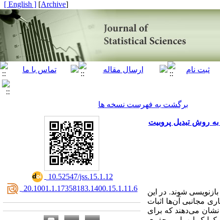
[ English ]
]
Archive
[
برگشت به فهرست نسخه ها
 به روش تبدیل پروبیت
‎ 10.52547/jss.15.1.12
‎ 20.1001.1.17358183.1400.15.1.11.6
ازنویسی شوند. در این
ری مجانبی آن‌ها اثبات
نشان می‌دهند که برای
کولبک-لیب‌لر و جفری