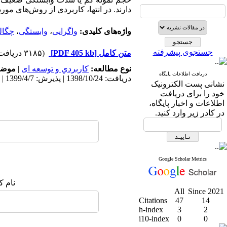
دارند. در انتها، کاربردی از روش‌های مو
واژه‌های کلیدی:
واگرایی
،
وابستگی
،
چگال
جستجوی پیشرفته
متن کامل
[PDF 405 kb]
(۳۱۸۵ دریافت)
نوع مطالعه:
كاربردي و توسعه ای
|
موضو
دریافت اطلاعات پایگاه
دریافت: 1398/10/24 | پذیرش: 1399/4/7 | انتشار: 1399/12/10
نشانی پست الکترونیک
خود را برای دریافت
اطلاعات و اخبار پایگاه،
در کادر زیر وارد کنید.
Google Scholar Metrics
نام ک
All
Since 2021
Citations
47
14
h-index
3
2
i10-index
0
0