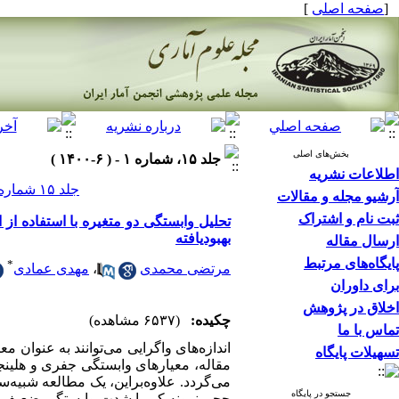
[
صفحه اصلی
]
بخش‌های اصلی
جلد ۱۵، شماره ۱ - ( ۶-۱۴۰۰ )
اطلاعات نشریه
جلد ۱۵ شماره ۱ صفحات ۲۵۴-۲۳۳
آرشیو مجله و مقالات
ثبت نام و اشتراک
تحلیل وابستگی دو متغیره با استفاده از
بهبودیافته
ارسال مقاله
پایگاه‌های مرتبط
*
مرتضی محمدی
،
مهدی عمادی
برای داوران
اخلاق در پژوهش
چکیده:
(۶۵۳۷ مشاهده)
تماس با ما
اندازه‌های واگرایی می‌توانند به عنوان
تسهیلات پایگاه
مقاله، معیارهای وابستگی جفری و هلینجر 
می‌گردد. علاوه‌براین، یک مطالعه شبیه
جستجو در پایگاه
حجم نمونه کم یا شدت وابستگی ضعیف، م