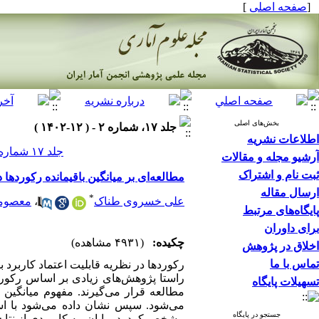
[
صفحه اصلی
]
بخش‌های اصلی
جلد ۱۷، شماره ۲ - ( ۱۲-۱۴۰۲ )
اطلاعات نشریه
جلد ۱۷ شماره ۲ صفحات ۳۱۶-۲۹۹
آرشیو مجله و مقالات
ثبت نام و اشتراک
مطالعه‌ای بر میانگین باقیمانده رکورده
ارسال مقاله
*
علی خسروی طناک
،
معصوم
پایگاه‌های مرتبط
برای داوران
چکیده:
(۴۹۳۱ مشاهده)
اخلاق در پژوهش
تماس با ما
رکوردها در نظریه قابلیت اعتماد کاربرد ب
راستا پژوهش‌های زیادی بر اساس رکورد
تسهیلات پایگاه
مطالعه قرار می‌گیرند. مفهوم میانگی
می‌شود. سپس نشان داده می‌شود با است
جستجو در پایگاه
مشخص کرد. در پایان، به کاربردی از نتا