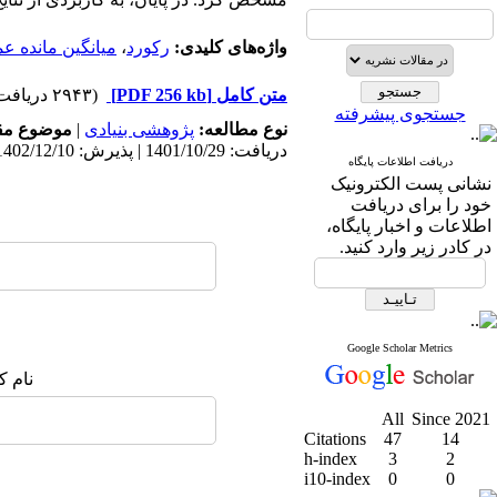
واژه‌های کلیدی:
رکورد
،
میانگین مانده ع
متن کامل
[PDF 256 kb]
(۲۹۴۳ دریافت)
جستجوی پیشرفته
نوع مطالعه:
پژوهشی بنیادی
|
موضوع مق
دریافت: 1401/10/29 | پذیرش: 1402/12/10 | انتشار: 1402/12/3
دریافت اطلاعات پایگاه
نشانی پست الکترونیک
خود را برای دریافت
اطلاعات و اخبار پایگاه،
در کادر زیر وارد کنید.
Google Scholar Metrics
نام ک
All
Since 2021
Citations
47
14
h-index
3
2
i10-index
0
0