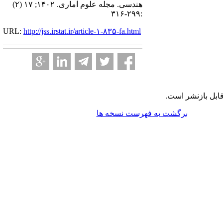
هندسی. مجله علوم آماری. ۱۴۰۲; ۱۷ (۲)
:۲۹۹-۳۱۶
URL:
http://jss.irstat.ir/article-۱-۸۳۵-fa.html
ابل بازنشر است.
برگشت به فهرست نسخه ها