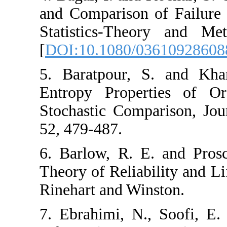
and Comparison o
Statistics-Theo
[
DOI:10.1080/03
5. Baratpour, S
Entropy Propert
Stochastic Compar
52, 479-487.
6. Barlow, R. E. 
Theory of Reliabil
Rinehart and Wins
7. Ebrahimi, N.,