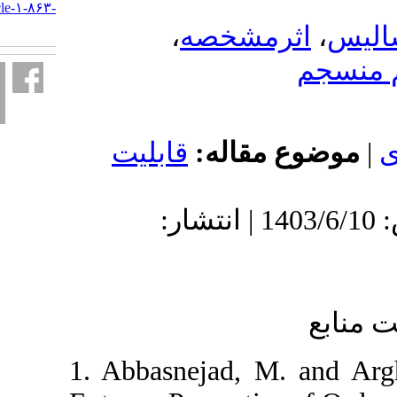
http://jss.irstat.ir/article-۱-۸۶۳-
fa.html
،
مشخصه
 مقاله
قابلیت
دریافت: 1402/5/17 | پذیرش: 1403/6/10 | انتشار:
1. Abbasnejad, M