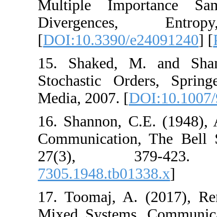
Multiple Impor
Divergences
[
DOI:10.3390/e2
15. Shaked, M. 
Stochastic Orde
Media, 2007. [
DOI
16. Shannon, C.E
Communication, T
27(3), 3
7305.1948.tb0133
17. Toomaj, A. (
Mixed Systems, C