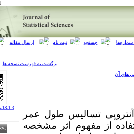
[ English ]
]
Archive
[
برگشت به فهرست نسخه ها
‎ 10.61186/jss.18.1.3
 تسالیس طول عمر
فهوم اثر مشخصه