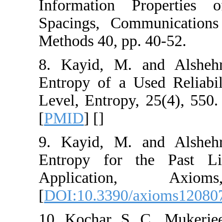
Information Pro
Spacings, Commun
Methods 40, pp. 4
8. Kayid, M. an
Entropy of a Use
Level, Entropy, 2
[
PMID
] [
]
9. Kayid, M. an
Entropy for the
Applicatio
[
DOI:10.3390/ax
10. Kochar, S. C.