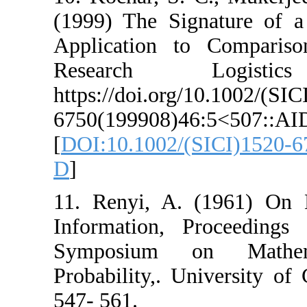
(1999) The Signa
Application to 
Research 
https://doi.org/1
6750(199908)46:
[
DOI:10.1002/(SI
D
]
11. Renyi, A. (
Information, Pr
Symposium on 
Probability,. Univ
547- 561.