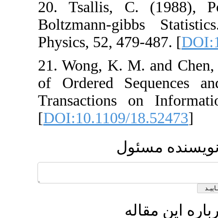
20. Tsallis, C. 
Boltzmann-gibbs 
Physics, 52, 479-4
21. Wong, K. M. 
of Ordered Sequ
Transactions on
[
DOI:10.1109/18.
مسئول
قاله