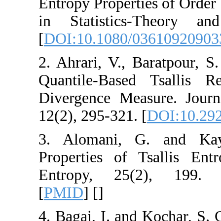
Entropy Propertie
in Statistics-
[
DOI:10.1080/03
2. Ahrari, V., Ba
Quantile-Based 
Divergence Measur
12(2), 295-321. [
D
3. Alomani, G.
Properties of Ts
Entropy, 25(2
[
PMID
] [
]
4. Bagai, I. and K