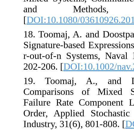
and Metho
[
DOI:10.1080/03
18. Toomaj, A. an
Signature-based E
r-out-of-n System
202-206. [
DOI:10
19. Toomaj, A.
Comparisons of
Failure Rate Com
Order, Applied 
Industry, 31(6), 8