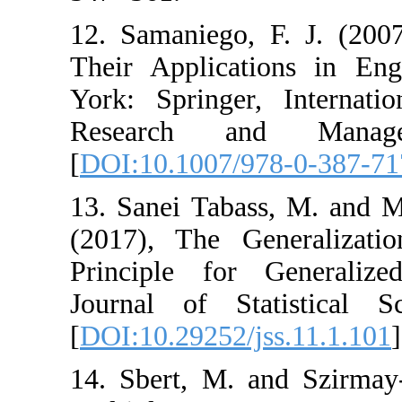
12. Samaniego, F
Their Applicatio
York: Springer, 
Research and
[
DOI:10.1007/978
13. Sanei Tabass
(2017), The Ge
Principle for G
Journal of Stat
[
DOI:10.29252/jss
14. Sbert, M. an