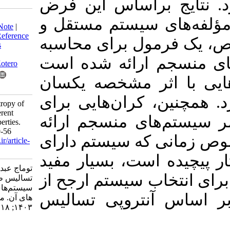
براساس این فرض
Download citation:
سیستم‌ مستقل و
BibTeX
|
RIS
|
EndNote
|
Medlars
|
ProCite
|
Reference
مول برای محاسبه
Manager
|
RefWorks
Send citation to:
 ارائه شده است
Mendeley
Zotero
ثر مشخصه یکسان
RefWorks
، کران‌هایی برای
toomaj S. Tsallis Entropy of
the Lifetime of Coherent
ای منسجم ارائه
Systems and Its Properties.
JSS 2024; 18 (1) :39-56
 که سیستم دارای
URL:
http://jss.irstat.ir/article-
1-863-fa.html
 است، بسیار مفید
توماج عبدالسعید. آنتروپی
اب سیستم ارجح از
تسالیس طول عمر
سیستم‌های منسجم و ویژگی
نتروپی تسالیس
های آن. مجله علوم آماری.
۱۴۰۳; ۱۸ (۱) :۳۹-۵۶
URL: