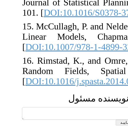
Journal of Statist
101. [
DOI:10.101
15. McCullagh, P. 
Linear Models
[
DOI:10.1007/978
16. Rimstad, K.,
Random Fields,
[
DOI:10.1016/j.sp
مسئول