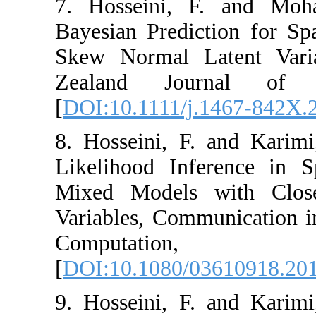
7. Hosseini, F
Bayesian Predict
Skew Normal Lat
Zealand Journ
[
DOI:10.1111/j.1
8. Hosseini, F. 
Likelihood Infer
Mixed Models w
Variables, Commun
Computa
[
DOI:10.1080/03
9. Hosseini, F. 