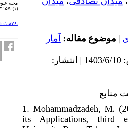
میدان
،
ادفی
مجله علوم آماری. ۱۴۰۳; ۱۸
(۱) :۵۷-۷۲
URL:
http://jss.irstat.ir/article-۱-۸۷۶-
fa.html
 مقاله
آمار
دریافت: 1402/10/2 | پذیرش: 1403/6/10 | انتشار:
1. Mohammadzadeh
its Application