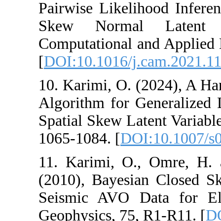
Pairwise Likelih
Skew Normal L
Computational an
[
DOI:10.1016/j.c
10. Karimi, O. (
Algorithm for Ge
Spatial Skew Laten
1065-1084. [
DOI:
11. Karimi, O.,
(2010), Bayesian
Seismic AVO Data
Geophysics, 75, R