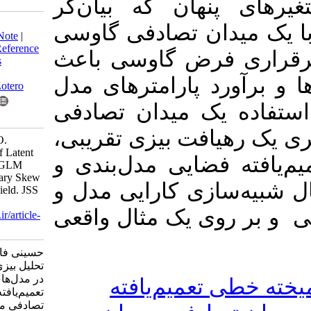
هان که بیان‌گر
Download citation:
ن تصادفی گاوسی
BibTeX
|
RIS
|
EndNote
|
Medlars
|
ProCite
|
Reference
فرض گاوسی باعث
Manager
|
RefWorks
Send citation to:
د پارامترهای مدل
Mendeley
Zotero
یک میدان تصادفی
RefWorks
یافت بیزی تقریبی
Hosseini F, Karimi O.
Bayesian Analysis of Latent
ضایی مدل‌بندی و
Variables in Spatial GLM
Models with Stationary Skew
ازی کارایی مدل و
Gaussian Random Field. JSS
2024; 18 (1) :57-72
ی یک مثال واقعی
URL:
http://jss.irstat.ir/article-
1-876-fa.html
حسینی فاطمه، کریمی امید.
تحلیل بیزی متغیرهای پنهان
در مدل‌های آمیخته خطی
عمیم‌یافته
تعمیم‌یافته فضایی با میدان
تصادفی مانای چوله گاوسی.