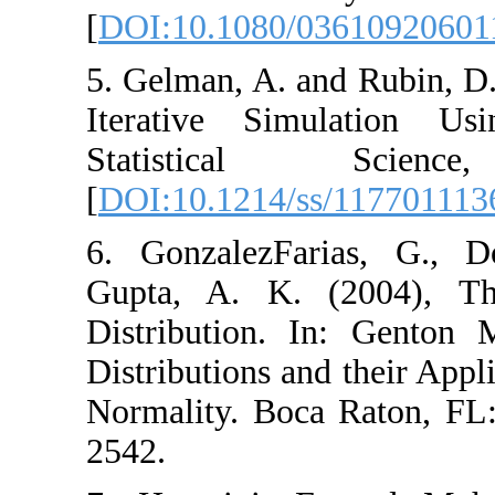
[
DOI:10.1080/03
5. Gelman, A. and
Iterative Simul
Statistica
[
DOI:10.1214/ss/
6. GonzalezFari
Gupta, A. K. (
Distribution. In
Distributions and
Normality. Boca
2542.