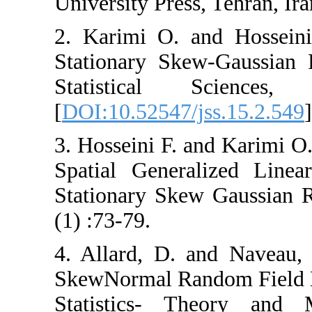
University Press, 
2. Karimi O. and
Stationary Skew-
Statistical 
[
DOI:10.52547/jss
3. Hosseini F. an
Spatial General
Stationary Skew 
(1) :73-79.
4. Allard, D. an
SkewNormal Rand
Statistics- Th