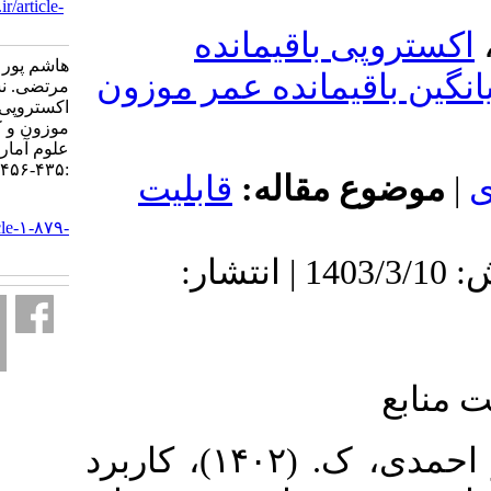
URL:
http://jss.irstat.ir/article-
1-879-fa.html
باقیمانده
هاشم پور مجید، محمدی
مانده عمر موزون
مرتضی. نسخه پویای
اکستروپی باقیمانده تجمعی
موزون و کاربردهای آن. مجله
علوم آماری. ۱۴۰۳; ۱۸ (۲)
:۴۳۵-۴۵۶
 مقاله
قابلیت
URL:
http://jss.irstat.ir/article-۱-۸۷۹-
fa.html
دریافت: 1402/10/18 | پذیرش: 1403/3/10 | انتشار:
۱. اﮐﺒﺮی، م.، ﮐﺜﯿﺮی، ع. و اﺣﻤﺪی، ک. (۱۴۰۲)، ﮐﺎرﺑﺮد