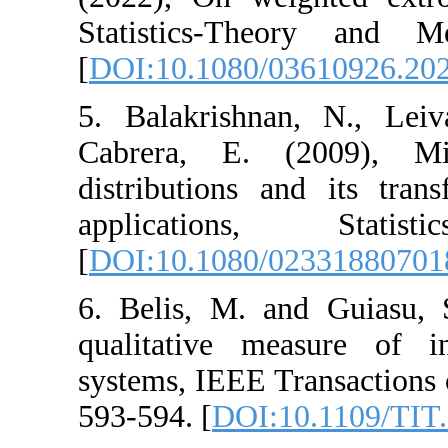
Statistics-The
[
DOI:10.1080/03
5. Balakrishnan
Cabrera, E. (2
distributions an
applications
[
DOI:10.1080/02
6. Belis, M. and
qualitative mea
systems, IEEE Tra
593-594. [
DOI:10