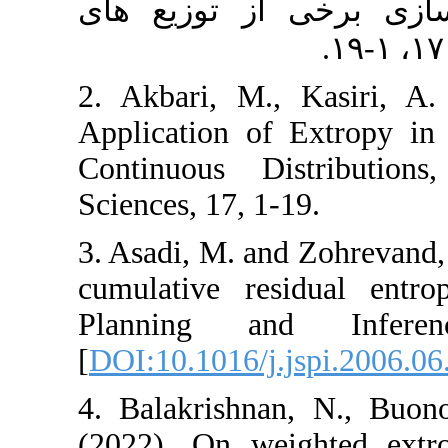
از ﺗﻮزﯾﻊ ﻫﺎی
2. Akbari, M., 
Application of E
Continuous Dist
Sciences, 17, 1-19
3. Asadi, M. and 
cumulative resid
Planning and
[
DOI:10.1016/j.js
4. Balakrishnan,
(2022), On weig