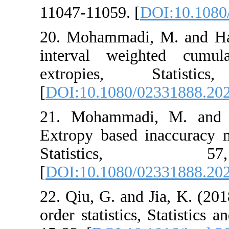
‎11047-11059. [
DO
20. Mohammadi, 
interval weight
extropies, S
[
DOI:10.1080/02
21. Mohammadi,
Extropy based ina
Statisti
[
DOI:10.1080/02
22. Qiu, G. and Ji
order statistics, S