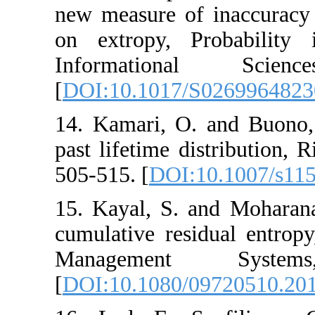
new measure of in
on extropy, Pro
Information
[
DOI:10.1017/S0
14. Kamari, O. a
past lifetime dist
505-515. [
DOI:10
15. Kayal, S. an
cumulative residu
Management
[
DOI:10.1080/09