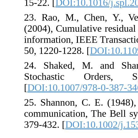
15-22. [
DOI:10.10
23. Rao, M., Ch
(2004), Cumulativ
information, IEEE
50, 1220-1228. [
D
24. Shaked, M. 
Stochastic O
[
DOI:10.1007/978
25. Shannon, C. 
communication, Th
379-432. [
DOI:10.