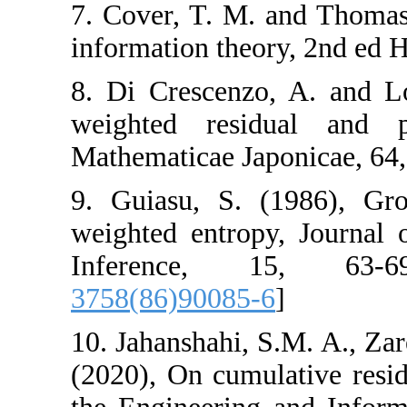
7. Cover, T. M. a
information theor
8. Di Crescenzo,
weighted residu
Mathematicae Japo
9. Guiasu, S. (
weighted entropy,
Inference, 
3758(86)90085-6
10. Jahanshahi, S
(2020), On cumula