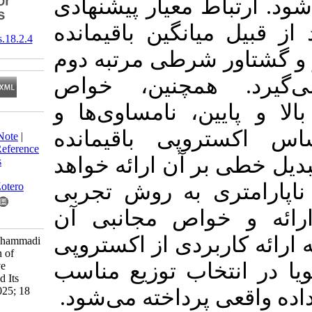
 معیار پیشنهادی
یانگین باقیمانده
‎ 10.61186/jss.18.2.4
 شرطی مرتبه دوم
همچنین، خواص
ن، نامساوی‌ها و
Download citation:
وپی باقیمانده
BibTeX
|
RIS
|
EndNote
|
Medlars
|
ProCite
|
Reference
بر آن ارائه خواهد
Manager
|
RefWorks
Send citation to:
ی به روش تجربی
Mendeley
Zotero
خواص مجانبی آن
RefWorks
ربردی از اکستروپی
Hashempour M, Mohammadi
M. Dynamic Version of
خاب توزیع مناسب
Weighted Cumulative
Residual Extropy and Its
Applications. JSS 2025; 18
 پرداخته می‌شود
(2) :435-456