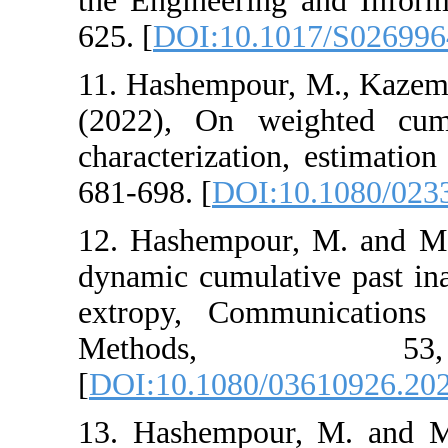
the Engineering a
625. [
DOI:10.101
11. Hashempour, 
(2022), On weig
characterization, 
681-698. [
DOI:10
12. Hashempour,
dynamic cumulati
extropy, Commun
Methods
[
DOI:10.1080/03
13. Hashempour,