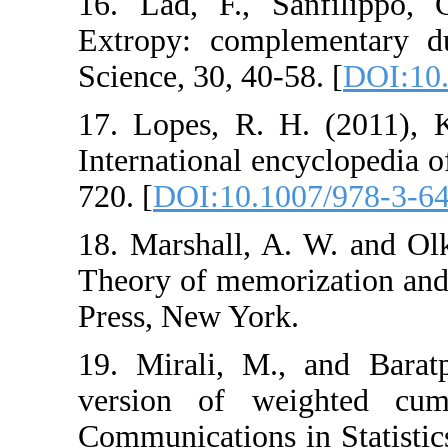
16. Lad, F., Sa
Extropy: complem
Science, 30, 40-58
17. Lopes, R. H.
International encyc
720. [
DOI:10.100
18. Marshall, A. W
Theory of memoriz
Press, New York.
19. Mirali, M., 
version of weig
Communications in