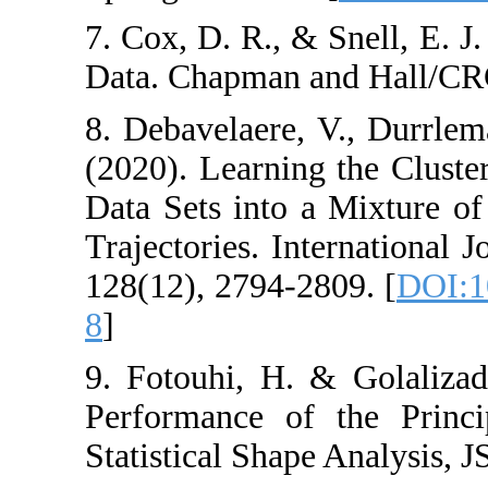
7. Cox, D. R., & S
Data. Chapman an
8. Debavelaere, V
(2020). Learning 
Data Sets into a 
Trajectories. Inte
128(12), 2794-280
8
]
9. Fotouhi, H. &
Performance of t
Statistical Shape 