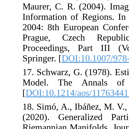
Maurer, C. R. (2
Information of R
2004: 8th Europe
Prague, Czech
Proceedings, Pa
Springer. [
DOI:10
17. Schwarz, G. (
Model. The Ann
[
DOI:10.1214/ao
18. Simó, A., Ibáñ
(2020). General
Riemannian Manifo