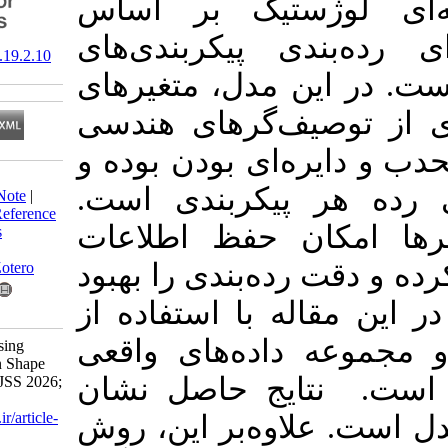
مدل رگرسیون 
توصیف‌گرهای ش
‎ 10.61882/jss.19.2.10
برچسب‌دار معرف
توضیحی شامل م
مانند مساحت، کش
Download citation:
متغیر پاسخ نشا
BibTeX
|
RIS
|
EndNote
|
Medlars
|
ProCite
|
Reference
استفاده از این
Manager
|
RefWorks
Send citation to:
هندسی ضروری را ف
Mendeley
Zotero
می‌بخشد. مدل پی
RefWorks
داده‌های شبیه‌س
Moghimbeygi M. Using
Shape Descriptors in Shape
مورد ارزیابی ق
Data Classification. JSS 2026;
19 (2) :449-466
URL:
http://jss.irstat.ir/article-
دهنده‌ی عملکرد 
1-900-fa.html