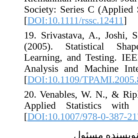
Society: Series C 
[
DOI:10.1111/rss
19. Srivastava, A
(2005). Statist
Learning, and Te
Analysis and Mac
[
DOI:10.1109/TP
20. Venables, W.
Applied Statist
[
DOI:10.1007/978
ارسال