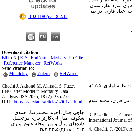
فازی مورد نظر، نشان
ات اعداد فازی در طی
‎ 10.61186/jss.18.2.12
Download citation:
BibTeX
|
RIS
|
EndNote
|
Medlars
|
ProCite
|
Reference Manager
|
RefWorks
Send citation to:
Mendeley
Zotero
RefWorks
۱. ﭼﺎﭼﯽ ج. و ﭼﺎﺟﯽ ع. (۱۴۰۰)، ﮐﺎرﺑﺮد ﻋﻤﻠﮕﺮﻫﺎی وزﻧﯽ در ﻣﺪل رﮔﺮﺳﯿﻮن ﻗﺪرﻣﻄﻠﻖ اﻧﺤﺮاﻓﺎت ﻣﺮﺗﺐ ﺷﺪه، ﻣﺠﻠﻪ ﻋﻠﻮم آﻣﺎری، ۱۵(۱)،
Chachi J, Akhond M, Ahmadi S. Fuzzy
Lee-Carter Model in Mortality Data
Analysis. JSS 2025; 18 (2) :235-252
۲. ﯿﺮﻫﺎی ﺗﺼﺎدﻓﯽ ﻓﺎزی، ﻣﺠﻠﻪ ﻋﻠﻮم
URL:
http://jss.irstat.ir/article-1-901-fa.html
چاچی جلال، آخوند محمدرضا، احمدی
3. Basellini, U., Cama
شکوفه. مدل لی-کارتر فازی در تحلیل
International Journal o
داده‌های مرگ و میر. مجله علوم آماری.
4. Chachi, J. (2019).
۱۴۰۳; ۱۸ (۲) :۲۳۵-۲۵۲