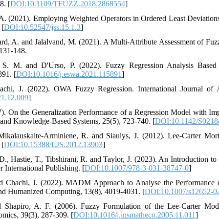
8. [
DOI:10.1109/TFUZZ.2018.2868554
]
 A. (2021). Employing Weighted Operators in Ordered Least Deviations 
 [
DOI:10.52547/jss.15.1.3
]
ard, A. and Jalalvand, M. (2021). A Multi-Attribute Assessment of Fuz
 131-148.
i, S. M. and D'Urso, P. (2022). Fuzzy Regression Analysis Based
891. [
DOI:10.1016/j.eswa.2021.115891
]
achi, J. (2022). OWA Fuzzy Regression. International Journal of
21.12.009
]
7). On the Generalization Performance of a Regression Model with Impr
s and Knowledge-Based Systems, 25(5), 723-740. [
DOI:10.1142/S021
 Mikalauskaite-Arminiene, R. and Siaulys, J. (2012). Lee-Carter Mort
 [
DOI:10.15388/LJS.2012.13903
]
D., Hastie, T., Tibshirani, R. and Taylor, J. (2023). An Introduction to 
 International Publishing. [
DOI:10.1007/978-3-031-38747-0
]
nd Chachi, J. (2022). MADM Approach to Analyse the Performance o
and Humanized Computing, 13(8), 4019-4031. [
DOI:10.1007/s12652-0
 Shapiro, A. F. (2006). Fuzzy Formulation of the Lee-Carter Model
mics, 39(3), 287-309. [
DOI:10.1016/j.insmatheco.2005.11.011
]