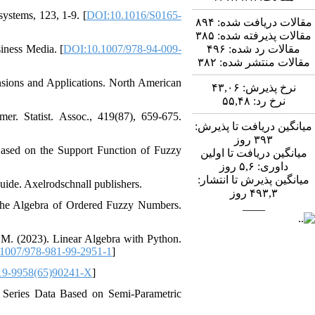
ystems, 123, 1-9. [
DOI:10.1016/S0165-
۸۹۴
مقالات دریافت شده:
۳۸۵
مقالات پذیرفته شده:
iness Media. [
DOI:10.1007/978-94-009-
۴۹۶
مقالات رد شده:
۳۸۲
مقالات منتشر شده:
nsions and Applications. North American
۴۳,۰۶
نرخ پذیرش:
۵۵,۴۸
نرخ رد:
er. Statist. Assoc., 419(87), 659-675.
میانگین دریافت تا پذیرش:
روز
۳۹۳
ased on the Support Function of Fuzzy
میانگین دریافت تا اولین
روز
۵,۶
داوری:
میانگین پذیرش تا انتشار:
uide. Axelrodschnall publishers.
روز
۴۹۳,۳
the Algebra of Ordered Fuzzy Numbers.
____
 M. (2023). Linear Algebra with Python.
1007/978-981-99-2951-1
]
19-9958(65)90241-X
]
 Series Data Based on Semi-Parametric