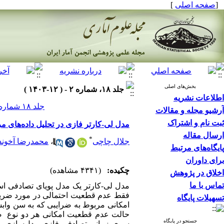
]
صفحه اصلی
[
بخش‌های اصلی
جلد ۱۸، شماره ۲ - ( ۱۲-۱۴۰۳ )
اطلاعات نشریه
جلد ۱۸ شماره ۲ صفحات ۲۵۲-۲۳۵
آرشیو مجله و مقالات
ثبت نام و اشتراک
مدل لی-کارتر فازی در تحلیل داده‌های م
ارسال مقاله
*
محمدرضا آخوند
،
جلال چاچی
پایگاه‌های مرتبط
برای داوران
چکیده:
(۴۳۴۱ مشاهده)
اخلاق در پژوهش
تماس با ما
مدل لی-کارتر یک مدل پویای تصادفی ا
فقط عدم قطعیت احتمالی در مورد ضریب 
تسهیلات پایگاه
امکانی مربوط به ضرایبی که به سن وابست
حالت عدم قطعیت امکانی هر دو نوع ضر
جستجو در پایگاه
سری زمانی-تصادفی فازی مدل‌سازی می‌ش