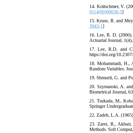
14. Krätschmer, V. (20
0114(00)00038-5
]
15. Kruse, R. and Meye
3943-1
]
16. Lee, R. D. (2000).
Actuarial Journal, 1(4),
17. Lee, R.D. and Car
https://doi.org/10.230
18. Mohammadi, H., A
Random Variables. Journ
19. Shmueli, G. and Po
20. Szymanski, A. an
Biometrical Journal, 63
21. Tsukada, M., Koba
Springer Undergraduate
22. Zadeh, L.A. (1965)
23. Zarei, R., Akbari
Methods. Soft Comput,