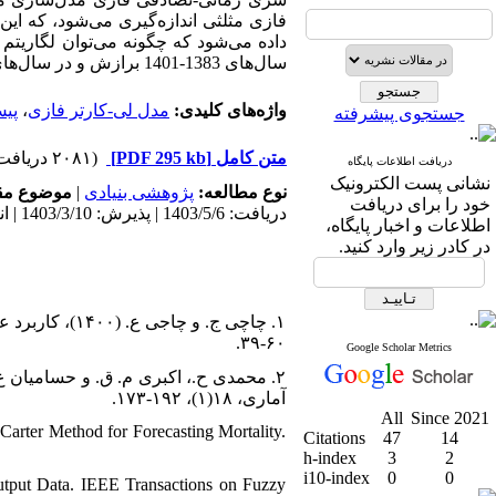
فازی مثلثی اندازه‌گیری می‌شود، که ا
داده می‌شود که چگونه می‌توان لگاریت
سال‌های 1383-1401 برازش و در سال‌های 1402-1406 پیش‌بینی تصادفی فازی کرد.
پیش
،
مدل لی-کارتر فازی
واژه‌های کلیدی:
جستجوی پیشرفته
(۲۰۸۱ دریافت)
[PDF 295 kb]
متن کامل
دریافت اطلاعات پایگاه
نشانی پست الکترونیک
موضوع م:
|
پژوهشی بنیادی
نوع مطالعه:
خود را برای دریافت
دریافت: 1403/5/6 | پذیرش: 1403/3/10 | انتشار: 1403/9/12
اطلاعات و اخبار پایگاه،
در کادر زیر وارد کنید.
۶۰-۳۹.
Google Scholar Metrics
آﻣﺎری، ۱۸(۱)، ۱۹۲-۱۷۳.
All
Since 2021
Carter Method for Forecasting Mortality.
Citations
47
14
h-index
3
2
i10-index
0
0
utput Data. IEEE Transactions on Fuzzy