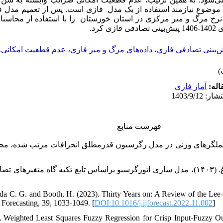
ین موضوع نیازمند استفاده از یک مدل فازی است. پس از تعمیم مدل 
م نرخ مرگ و میر مرکزی در استان خوزستان را با استفاده از محاسب
عدم قطعیت امکانی.
،
داده‌های مرگ و میر فازی
،
‌بینی تصادفی فازی
قاله
آمار فازی
فهرست منابع
ﻣﺤﻤﺪی ح.، اﮐﺒﺮی م. ق. و ﺣﺴﺎﻣﯿﺎن غ. (۱۴۰۳)، ﻣﺪل ﺳﺎزی اﺗﻮرﮔﺮﺳﯿﻮ ﺑﺮاﺳﺎس ﺗﺎﺑﻊ ﺗﮑﯿﻪ ﮔﺎه ﻣﺘﻐ
rda C. G. and Booth, H. (2023). Thirty Years on: A Review of the Lee-
f Forecasting, 39, 1033-1049. [
DOI:10.1016/j.ijforecast.2022.11.002
]
 A Weighted Least Squares Fuzzy Regression for Crisp Input-Fuzzy O