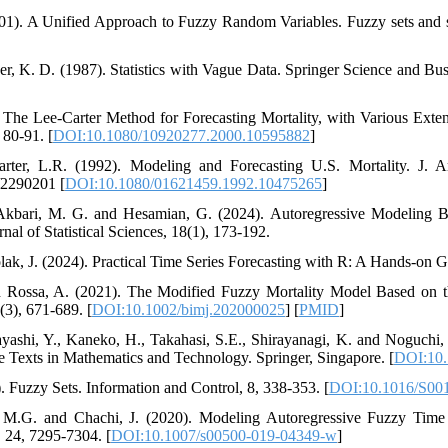
01). A Unified Approach to Fuzzy Random Variables. Fuzzy sets and s
r, K. D. (1987). Statistics with Vague Data. Springer Science and Bus
 The Lee-Carter Method for Forecasting Mortality, with Various Exte
 80-91. [
DOI:10.1080/10920277.2000.10595882
]
ter, L.R. (1992). Modeling and Forecasting U.S. Mortality. J. Am
7/2290201 [
DOI:10.1080/01621459.1992.10475265
]
kbari, M. G. and Hesamian, G. (2024). Autoregressive Modeling B
al of Statistical Sciences, 18(1), 173-192.
lak, J. (2024). Practical Time Series Forecasting with R: A Hands-on G
d Rossa, A. (2021). The Modified Fuzzy Mortality Model Based on 
(3), 671-689. [
DOI:10.1002/bimj.202000025
] [
PMID
]
yashi, Y., Kaneko, H., Takahasi, S.E., Shirayanagi, K. and Noguchi,
 Texts in Mathematics and Technology. Springer, Singapore. [
DOI:10.
. Fuzzy Sets. Information and Control, 8, 338-353. [
DOI:10.1016/S00
, M.G. and Chachi, J. (2020). Modeling Autoregressive Fuzzy Time
 24, 7295-7304. [
DOI:10.1007/s00500-019-04349-w
]