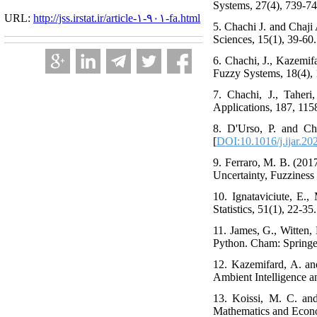
Systems, 27(4), 739-74
URL:
http://jss.irstat.ir/article-۱-۹۰۱-fa.html
5. Chachi J. and Chaji
Sciences, 15(1), 39-60.
6. Chachi, J., Kazemif
Fuzzy Systems, 18(4),
7. Chachi, J., Taher
Applications, 187, 115
8. D'Urso, P. and Ch
[
DOI:10.1016/j.ijar.20
9. Ferraro, M. B. (201
Uncertainty, Fuzzines
10. Ignataviciute, E.,
Statistics, 51(1), 22-35.
11. James, G., Witten, 
Python. Cham: Springer
12. Kazemifard, A. a
Ambient Intelligence 
13. Koissi, M. C. and
Mathematics and Econo