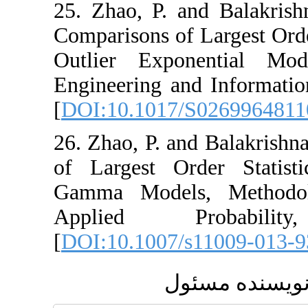
25. Zhao‎, ‎P.‎ and
Comparisons of La
Outlier‎ Exponen
Engineering and In
[
DOI:10.1017/S0
26. Zhao‎, ‎P. ‎and‎
of Largest Order
Gamma‎ Models‎
Applied Prob
[
DOI:10.1007/s11
مسئول