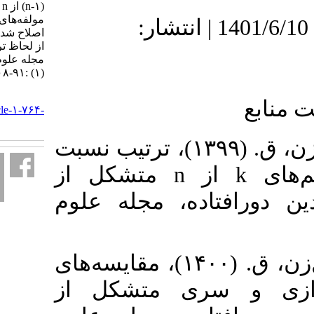
(n-۱) از n متشکل از
مولفه‌های نرخ خطر متناسب
دریافت: 1400/2/3 | پذیرش: 1401/6/10 | انتشار:
اصلاح شده با چندین دورافتاده
از لحاظ ترتیب نرخ خطر.
مجله علوم آماری. ۱۴۰۱; ۱۶
(۱) :۹۱-۱۰۸
URL:
http://jss.irstat.ir/article-۱-۷۶۴-
fa.html
۱. امینی سرشت، ا. برمال‌زن، ق. ‎(۱۳۹۹)‎‌، ترتیب نسبت
درست‌نمایی میان سیستم‌های ‎k‎ از n‎ متشکل از
مولفه‌های مقیاس با چندین دورافتاده،‎ مجله علوم
۲. امینی سرشت، ا. برمال‌زن، ق. ‎(۱۴۰۰)‎‌، مقایسه‌های
سری متشکل از