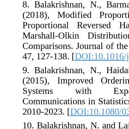
8. ‎Balakrishnan
(2018), Modifie
Proportional R
Marshall-Olkin 
Comparisons. Journ
47, 127-138.‎‎‎ [
DOI
9. Balakrishnan,
(2015), Improve
Systems wit
Communications in
2010-2023. [
DOI:
10. Balakrishnan‎, ‎