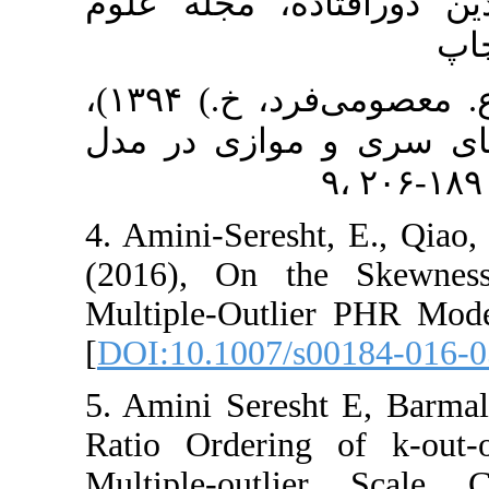
مولفه‌های مقیاس با چندین دورافتاده، ‎مجله علوم
۳. برمال‌زن، ق. حیدری، ع. معصومی‌فرد، خ.) ‎۱۳۹۴)،
 موازی در مدل
4. Amini-Seresht‎, ‎E.
‎(2016), ‎On the
Multiple-Outlier P
[
DOI:10.1007/s00
5. Amini Seresht
Ratio Ordering 
Multiple-outli