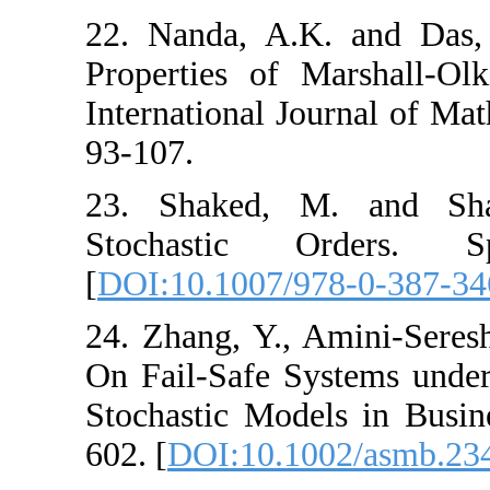
22. Nanda, A.K.
Properties of Ma
International Jour
93-107.‎‎‎
23. Shaked‎, ‎M. 
Stochastic Or
[
DOI:10.1007/978
24. Zhang, Y., Ami
On Fail-Safe Sys
Stochastic Models
602. [
DOI:10.100