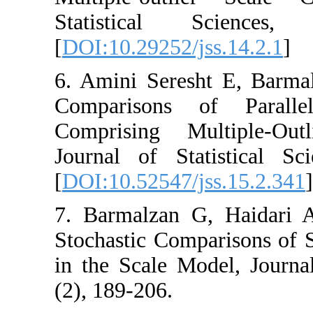
Statistical 
[
DOI:10.29252/jss
6. Amini Seresht
Comparisons o
Comprising Mul
Journal of Stati
[
DOI:10.52547/jss
7. ‎Barmalzan G,
Stochastic Compar
in the Scale Mode
(2), 189-206.