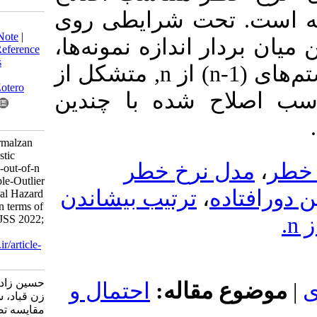
تحت شرایطی روی
Download citation:
BibTeX
|
RIS
|
EndNote
|
ار اندازه نمونه‌ها
Medlars
|
ProCite
|
Reference
Manager
|
RefWorks
ترتیب نرخ خطر میان سیستم‌های (n-1) از n, متشکل از
Send citation to:
Mendeley
Zotero
ح شده با چندین
RefWorks
hosseinzadeh A, Barmalzan
G, Sattari M. Stochastic
 نرخ خطر
Comparison of (n-1)-out-of-n
Systems from Multiple-Outlier
ترتیب بیشاندن
،
ه
Modified Proportional Hazard
Rates Components in terms of
Hazard Rate Order. JSS 2022;
16 (1) :91-108
URL:
http://jss.irstat.ir/article-
1-764-fa.html
حسین زاده علی اکبر، برمال
 مقاله
احتمال و
زن قباد، ستاری مصطفی.
مقایسه تصادفی سیستم‌های