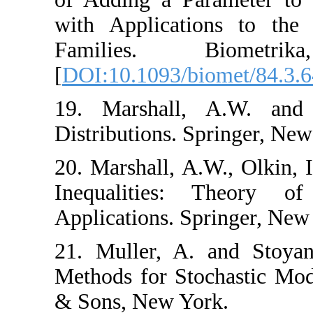
with Applicatio
Families. B
[
DOI:10.1093/bio
19. Marshall‎, ‎A
Distributions. ‎Spr
20. Marshall‎, ‎A.W.‎
Inequalities‎: 
Applications. Spri
21. Muller‎, ‎A. ‎
Methods‎ for Stoc
& Sons‎, ‎New York