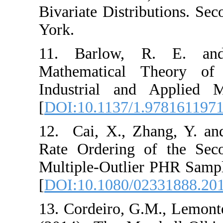
Bivariate Distribut
York‎.
11. ‎Barlow, R
Mathematical Th
Industrial and A
[
DOI:10.1137/1.
12. ‎ Cai, X., Zh
Rate Ordering of
Multiple-Outlier P
[
DOI:10.1080/02
13. ‎Cordeiro, G.