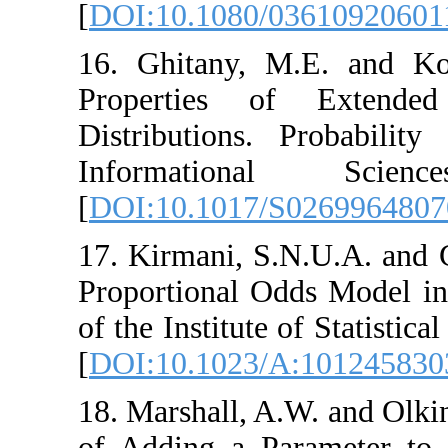
[
DOI:10.1080/03
16. Ghitany, M.E
Properties of
Distributions. P
Informationa
[
DOI:10.1017/S0
17. Kirmani, S.N.
Proportional Odds
of the Institute o
[
DOI:10.1023/A:
18. Marshall, A.W
of Adding a Para