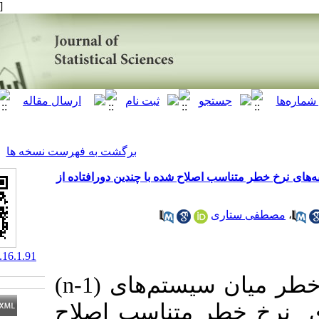
[ English ]
]
Archive
[
برگشت به فهرست نسخه ها
مقایسه تصادفی سیستم‌های (n-1) از n ن دورافتاده از
ی
‎ 10.52547/jss.16.1.91
در این مقاله، ترتیب نرخ خطر میان سیستم‌های (n-1)
از n, ناسب اصلاح