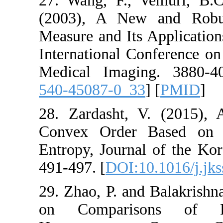
27. ‎Wang‎, ‎F.‎, ‎Ve
‎(2003)‎, ‎A New
Measure and Its Ap
‎International Co
Medical Imaging‎
540-45087-0_33
] 
28. Zardasht‎, ‎V‎
Convex Order Ba
Entropy‎, ‎Journal 
‎491-497‎. [
DOI:10.
29. ‎Zhao‎, ‎P. ‎and‎
on Compariso