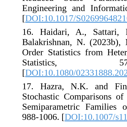
Engineering and I
[
DOI:10.1017/S0
16. ‎Haidari‎, ‎A.‎
‎Balakrishnan‎, ‎N
Order Statistics 
‎Statisti
[
DOI:10.1080/02
17. ‎Hazra‎, ‎N.K. 
Stochastic Compa
Semiparametric‎ Fa
‎988-1006‎. [
DOI:1