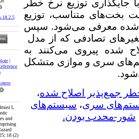
ری توزیع نرخ خطر
ی متناسب، توزیع
‎ 10.61186/jss.18.2.5
فی می‌شود. سپس
ادفی که از مدل
روی می‌کنند به
Download citation:
 و موازی متشکل
BibTeX
|
RIS
|
EndNote
|
Medlars
|
ProCite
|
Reference
Manager
|
RefWorks
Send citation to:
Mendeley
Zotero
،
یر اصلاح شده
RefWorks
سیستم‌های
،
ری
Lazam Razzaq A, Almasi I,
Saadat kia G. Stochastic
ب بودن
Comparisons of Series and
Parallel Systems Comprising
Modified Additive Hazard
Rate Model. JSS 2025; 18 (2)