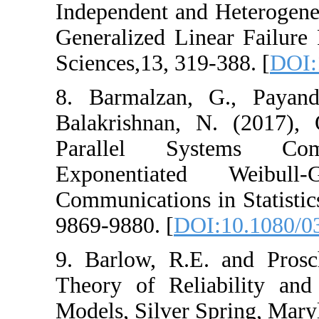
Independent and 
Generalized Linear
Sciences,13, 319-
8. ‎Barmalzan‎, ‎G
‎Balakrishnan‎, ‎N
Parallel Syst
Exponentiated 
‎Communications in
‎9869-9880‎. [
DOI:
9. ‎Barlow‎, ‎R.E‎. 
Theory of Reliabi
Models‎, ‎Silver Spr