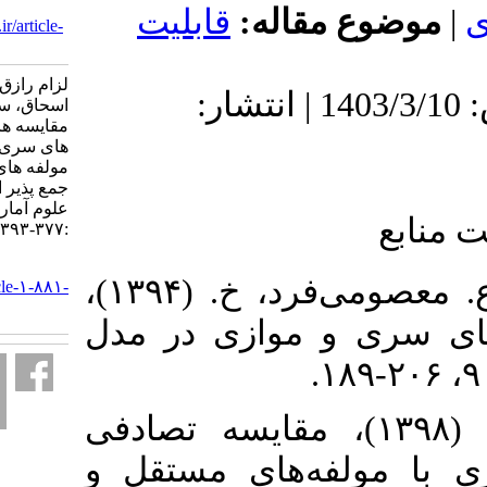
:377-393
 مقاله
قابلیت
URL:
http://jss.irstat.ir/article-
1-881-fa.html
لزام رازق عقیل، الماسی
دریافت: 1402/11/4 | پذیرش: 1403/3/10 | انتشار:
اسحاق، سعادت کیا قباد.
مقایسه های تصادفی سیستم
های سری و موازی متشکل از
مولفه های مدل نرخ خطر
جمع پذیر اصلاح شده. مجله
علوم آماری. ۱۴۰۳; ۱۸ (۲)
:۳۷۷-۳۹۳
URL:
۱. برمال‌زن، ق. حیدری، ع. معصومی‌فرد، خ. (۱۳۹۴)،
http://jss.irstat.ir/article-۱-۸۸۱-
fa.html
 موازی در مدل
۲. زن، ق. حیدری. (۱۳۹۸)، مقایسه ‌تصادفی
ه‌های مستقل و