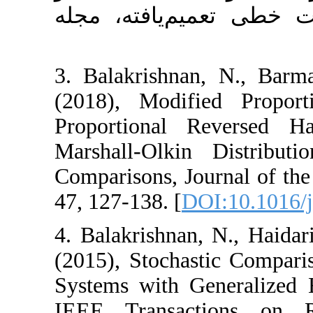
م‌یافته، مجله
3. Balakrishnan‎, ‎N
‎(2018)‎, ‎Modifi
Proportional R
Marshall-Olkin 
Comparisons‎, ‎Jour
‎47, ‎127-138‎. [
DOI
4. ‎Balakrishnan‎, ‎N
‎(2015)‎, ‎Stochas
Systems with Gen
IEEE Transaction