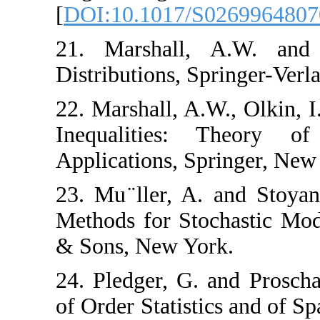
[
DOI:10.1017/S0
21. ‎Marshall‎, ‎A
Distributions‎, ‎Sp
22. ‎Marshall‎, ‎A.W.‎
Inequalities‎: 
Applications, Sprin
23. ‎Mu ̈ller‎, ‎A‎.
Methods‎ for Stoc
& Sons‎, ‎New York
24. ‎Pledger‎, ‎G. ‎
of Order Statisti