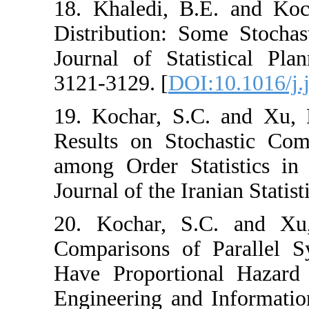
18. ‎Khaledi‎, ‎B.E.
Distribution‎: ‎So
Journal of Statist
‎3121-3129‎. [
DOI:1
19. ‎Kochar‎, ‎S.C.
Results on Stoc
among Order Stat
Journal of the Irani
20. ‎Kochar‎, ‎S.C.
Comparisons of 
Have Proportional
Engineering and In