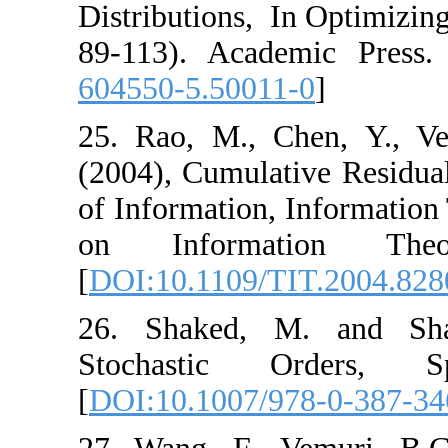
Distributions‎, ‎ In
‎89-113)‎. ‎Academ
604550-5.50011-
25. ‎Rao‎, ‎M.‎, ‎Che
‎(2004)‎, ‎Cumulat
of Information‎, I
on Informatio
[
DOI:10.1109/TIT
26. ‎Shaked‎, ‎M‎.
‎Stochastic O
[
DOI:10.1007/978