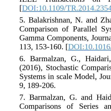
[
DOI:10.1109/TR
5. ‎Balakrishnan‎, ‎
Comparison of Pa
Gamma Components‎
‎113‎, ‎153-160‎. [
DO
6. Barmalzan, G
(2016), Stochasti
Systems in scale M
9, 189-206.
7. Barmalzan, G.
Comparisons of 