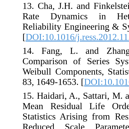
13. ‎Cha‎, ‎J.H. ‎and
Rate Dynamics 
‎Reliability Engin
[
DOI:10.1016/j.re
14. ‎Fang‎, ‎L. ‎a
Comparison of S
Weibull Components
83‎, ‎1649-1653‎. [
D
15. ‎Haidari‎, ‎A.‎, ‎
‎Mean Residual 
Statistics Arisin
Reduced‎ Scale 