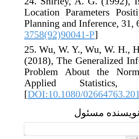
24. ‎Shirley‎, ‎A‎.
Location Paramete
Planning and Inferen
3758(92)90041-P
25. Wu‎, ‎W‎. ‎Y.‎, ‎Wu‎
‎(2018)‎, ‎The Gen
Problem About t
Applied Stati
[
DOI:10.1080/02
مسئول