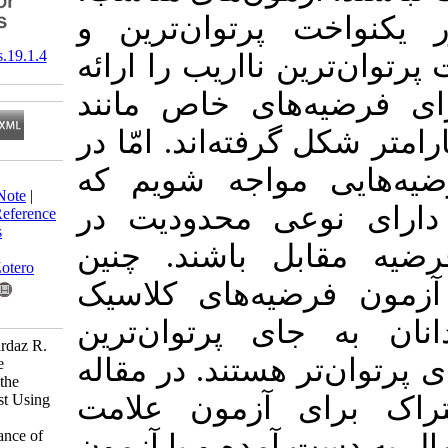
 پرتوان‌ترین و
‎ 10.61186/jss.19.1.4
ن نااریب را ارائه
ه‌های خاص مانند
رفته‌اند. امّا در
مواجه شویم که
Download citation:
BibTeX
|
RIS
|
EndNote
|
وعی محدودیت در
Medlars
|
ProCite
|
Reference
Manager
|
RefWorks
ل باشند. چنین
Send citation to:
Mendeley
Zotero
ضیه‌های کلاسیک
RefWorks
جای پرتوان‌ترین
Nicknam Z, Chinipardaz R.
ر هستند. در مقاله
The Uniformly More
Powerful Tests than the
Likelihood Ratio Test Using
ی آزمون علامت
Intersection-Union
Hypotheses for Variance of
 آمده و با آزمون