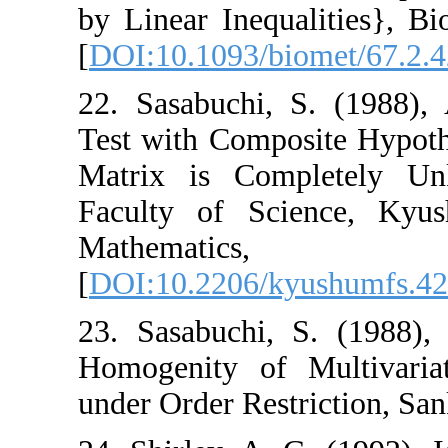
by Linear Inequalit
[
DOI:10.1093/bio
22. ‎Sasabuchi‎, ‎
Test with Compos
Matrix is Comp
Faculty of Scienc
‎Mathemat
[
DOI:10.2206/kyu
23. ‎Sasabuchi‎, ‎
Homogenity of M
under Order Restric