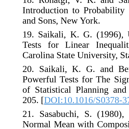
Introduction to Pr
and Sons‎, ‎New Yor
19. ‎Saikali‎, ‎K‎.
Tests for Linear I
Carolina State Univ
20. ‎Saikali‎, ‎K‎.
Powerful Tests fo
of Statistical Pla
205‎. [
DOI:10.101
21. ‎Sasabuchi‎, ‎
Normal Mean wit