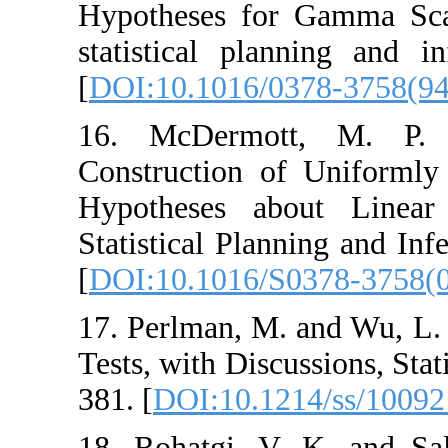
Hypotheses for G
statistical planni
[
DOI:10.1016/037
16. ‎McDermott‎, 
‎Construction of
Hypotheses abou
Statistical Plannin
[
DOI:10.1016/S0
17. ‎Perlman‎, ‎M‎. 
Tests‎, ‎with Discus
381‎. [
DOI:10.121
18. ‎Rohatgi‎, ‎V‎. ‎