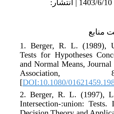
دریافت: 1403/3/6 | پذیرش: 1403/6/10 | انتشار:
1. ‎Berger‎, ‎R‎. 
Tests for Hypoth
and Normal Means,
Associati
[
DOI:10.1080/01
2. Berger‎, ‎R‎. ‎L
Intersection-:uni
Decision Theory an