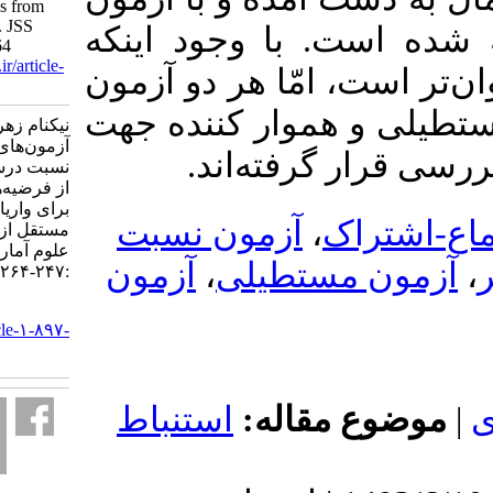
Independent Samples from
Normal Distribution. JSS
 با وجود اینکه
2025; 19 (1) :247-264
URL:
http://jss.irstat.ir/article-
امّا هر دو آزمون
1-897-fa.html
 هموار کننده جهت
نیکنام زهرا، چینی پرداز رحیم.
آزمون‌های پرتوان‌تر از آزمون
 گرفته‌اند
نسبت درستنمایی با استفاده
از فرضیه‌های اجتماع-اشتراک
برای واریانس نمونه‌های
آزمون نسبت
،
ک
مستقل از توزیع نرمال. مجله
علوم آماری. ۱۴۰۴; ۱۹ (۱)
آزمون
،
ستطیلی
:۲۴۷-۲۶۴
URL:
http://jss.irstat.ir/article-۱-۸۹۷-
fa.html
 مقاله
استنباط