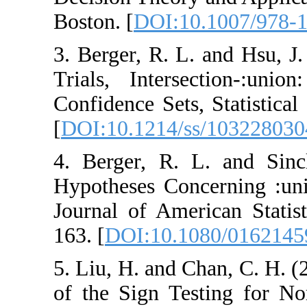
Boston‎. [
DOI:10.
3. ‎Berger‎, ‎R‎. ‎L‎.
Trials‎, Interse
Confidence Sets, St
[
DOI:10.1214/ss/
4. ‎Berger‎, ‎R‎. ‎L
Hypotheses Conce
Journal of America
163‎. [
DOI:10.108
5. ‎Liu‎, ‎H‎. ‎and C
of the Sign Testin