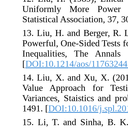
Uniformly More
Statistical Associa
13. ‎Liu‎, ‎H‎. ‎and 
Powerful‎, One-Si
Inequalities, The
[
DOI:10.1214/ao
14. ‎Liu‎, ‎X‎. ‎and
Value Approach
Variances‎, Staisti
1491‎. [
DOI:10.101
15. ‎Li‎, ‎T‎. ‎and S