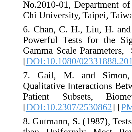
No.2010-01‎, ‎Depa
Chi University‎, ‎Tai
6. ‎Chan‎, ‎C‎. ‎H.‎, 
Powerful Tests f
Gamma Scale Paramet
[
DOI:10.1080/02
7. ‎Gail‎, ‎M‎. ‎a
Qualitative Inter
Patient Subsets
[
DOI:10.2307/25
8. ‎Gutmann‎, ‎S‎.
than Uniformly 