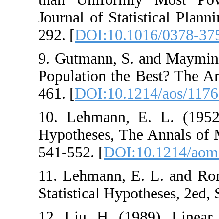
Journal of Statisti
292‎. [
DOI:10.101
9. ‎Gutmann‎, ‎S‎. ‎
Population the Best
461‎. [
DOI:10.121
10. ‎Lehmann‎, ‎E‎.
H‎ypotheses, The A
‎541-552‎. [
DOI:10
11. ‎Lehmann‎, ‎E‎. ‎
Statistical Hypothes
12. ‎Liu‎, ‎H‎. ‎(1