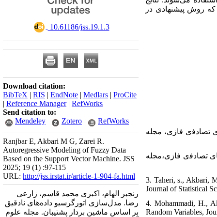
 که روش پیشنهادی در
‎ 10.61186/jss.19.1.3
Download citation:
BibTeX
|
RIS
|
EndNote
|
Medlars
|
ProCite
|
Reference Manager
|
RefWorks
Send citation to:
Mendeley
Zotero
RefWorks
۱.  شک ﻣﺘﻐﯿﺮﻫﺎی ﺗﺼﺎﺩﻓی ﻓﺎﺯی، مجله
Ranjbar E, Akbari M G, Zarei R.
Autoregressive Modeling of Fuzzy Data
۲. ه گاه ﻣﺘﻐﯿﺮﻫﺎی ﺗﺼﺎﺩﻓی ﻓﺎﺯی،‏مجله
Based on the Support Vector Machine. JSS
2025; 19 (1) :97-115
URL:
http://jss.irstat.ir/article-1-904-fa.html
3. Taheri, s., Akbari
Journal of Statistical S
رنجبر الهام، اکبری محمد قاسم، زارعی
رضا. مدل‌سازی اتورگرسیو داده‌های نادقیق
4. Mohammadi, H., Ak
بر اساس ماشین بردار پشتیبان. مجله علوم
Random Variables, Journ