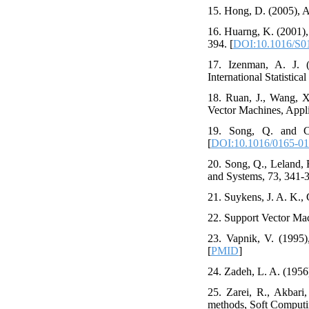
15. Hong, D. (2005), 
16. ‎Huarng,‎ K. (2001)
394.‎‎‎ [
DOI:10.1016/S0
17. Izenman, A. J. (2
International Statistica
18. Ruan, J., Wang, X
Vector Machines, Applie
19. Song, Q. and Ch
[
DOI:10.1016/0165-0
20. Song, Q., Leland,
and Systems, 73, 341-348
21. Suykens, J. A. K., 
22. Support Vector Mac
23. Vapnik, V. (1995)
[
PMID
]
24. Zadeh, L. A. (1956)
25. Zarei, R., Akbari
methods, Soft Computing