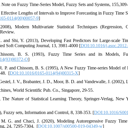
A Note on Fuzzy Time-Series Model, Fuzzy Sets and Systems, 155,309-
, Effective Lengths of Intervals to Improve Forecasting in Fuzzy Time 
165-0114(00)00057-9
]
008), Modern Multivariate Statistical Techniques (Regression, Cl
l Review.
. and Shi, Y. (2013), Developing Fast Predictors for Large-scale T
d Soft Computing Journal, 13, 3981-4000‎‎‎‎‎ [
DOI:10.1016/j.asoc.2012
issom, B. S. (1993), Fuzzy Time Series and its Models, Fuzz
114(93)90372-O
]
 R. P. and Chissom, B. S. (1995), A New Fuzzy Time-series Model of
. ‎‎ [
DOI:10.1016/0165-0114(94)00315-X
]
Gestel, J. V., Brabanter, J. D., Moor, B. D. and Vandewalle, J. (2002), 
hines, World Scientific Pub. Co., Singapore, 29-55.‎
, The Nature of Statistical Learning Theory, Springer-Verlag, New Yo
, Fuzzy sets, Information and Control, 8, 338-353.‎‎ [
DOI:10.1016/S00
, M. G. and Chaci, J. (2020), Modeling Autoregressive Fuzzy Time
, 24, 7295-7304. ‎‎ [
DOI:10.1007/s00500-019-04349-w
]