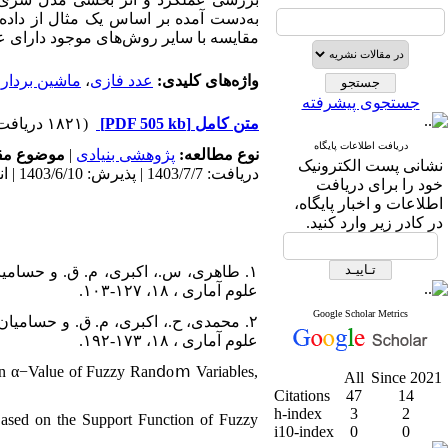
به‌دست ‌آمده بر اساس یک مثال از داد
مقایسه با سایر روش‌های موجود دارای .
ماشین بردار 
،
عدد فازی
واژه‌های کلیدی:
جستجوی پیشرفته
(۱۸۲۱ دریافت)
[PDF 505 kb]
متن کامل
دریافت اطلاعات پایگاه
موضوع م:
|
پژوهشی بنیادی
نوع مطالعه:
نشانی پست الکترونیک
دریافت: 1403/7/7 | پذیرش: 1403/6/10 | انتشار: 1404/2/28
خود را برای دریافت
اطلاعات و اخبار پایگاه،
در کادر زیر وارد کنید.
علوم آماری ، ۱۸، ۱۲۷-۱۰۳.
Google Scholar Metrics
علوم آماری ، ۱۸، ۱۷۳-۱۹۲.
on α−Vaⅼue of Fuzzy Ranⅾoⅿ Variabⅼes,
All
Since 2021
Citations
47
14
h-index
3
2
ased on the Support Function of Fuzzy
i10-index
0
0