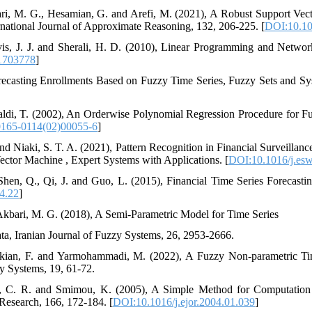
ri, M. G., Hesamian, G. and Arefi, M. (2021)‎,‎ A Robust Support Vec
national Journal of Approximate Reasoning, 132, 206-225.‎‎ [
DOI:10.101
rvis, J. J. and Sherali, H. D. (2010), Linear Programming and Netwo
1703778
]
recasting Enrollments Based on Fuzzy Time Series, Fuzzy Sets and Syst
aldi, T. (2002)‎,‎ An Orderwise Polynomial Regression Procedure for 
165-0114(02)00055-6
]
nd Niaki, S. T. A. (2021), Pattern Recognition in Financial Survei
tor Machine , Expert Systems with Applications.‎‎‎ [
DOI:10.1016/j.es
Shen, Q., Qi, J. and Guo, L. (2015), Financial Time Series Forecast
4.22
]
kbari, M. G. (2018), A Semi-Parametric Model for Time Series
a, Iranian Journal of Fuzzy Systems, 26, 2953-2666.‎
rkian, F. and Yarmohammadi, M. (2022), A Fuzzy Non-parametric T
 Systems, 19, 61-72. ‎‎‎
or, C. R. and Smimou, K. (2005), A Simple Method for Computation
Research, 166, 172-184.‎ [
DOI:10.1016/j.ejor.2004.01.039
]