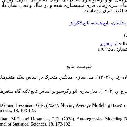
ه‌های سری‌زمانی فازی شبیه‌سازی شده و دو مثال واقعی، نشان داد
عملکرد بهتری بوده است
تابع لاگرانژ
،
تابع هسته
،
پشتیبان
قاله
آمار فازی
فهرست منابع
طاهری، ‏س.، اکبری، م. ق. و حسامیان، غ. ر. (۱۴۰۳)، ﻣﺪﻝﺳﺎﺯی میانگین متحرک بر اساس
محمدی، ح.، اکبری، م. ق. و حسامیان، غ. ر‏. (۱۴۰۳)، ﻣﺪﻝﺳﺎﺯی ﺍﺗﻮ‏ ﺭگرﺳﯿﻮ ﺑﺮ ﺍﺳﺎﺱ ﺗﺎﺑﻊ تکی
, M.G. and Hesamian, G.R. (2024), Ⅿoving Average Ⅿoⅾeⅼing Baseⅾ 
ciences, 18, 103-127.
bari, M.G. and Hesamian, G.R. (2024), Autoregressive Modeling B
al of Statistical Sciences, 18, 173-192 .