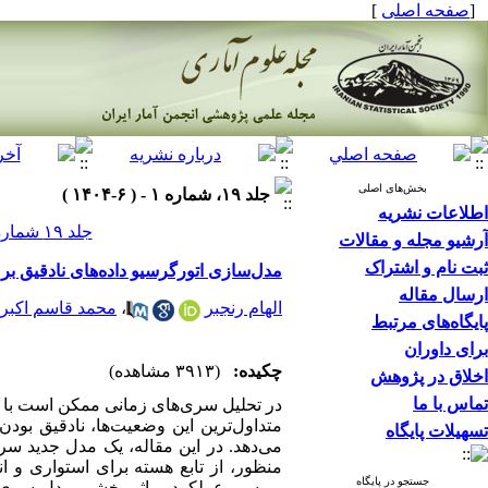
]
صفحه اصلی
[
بخش‌های اصلی
جلد ۱۹، شماره ۱ - ( ۶-۱۴۰۴ )
اطلاعات نشریه
جلد ۱۹ شماره ۱ صفحات ۱۱۵-۹۷
آرشیو مجله و مقالات
ثبت نام و اشتراک
مدل‌سازی اتورگرسیو داده‌های نادقیق بر
ارسال مقاله
محمد قاسم اکبر
،
الهام رنجبر
پایگاه‌های مرتبط
برای داوران
چکیده:
(۳۹۱۳ مشاهده)
اخلاق در پژوهش
تماس با ما
در تحلیل سری‌های زمانی ممکن است با وض
متداول‌ترین این وضعیت‌ها، نادقیق بو
تسهیلات پایگاه
می‌دهد. در این مقاله، یک مدل جدید سری
منظور، از تابع هسته برای استواری و 
جستجو در پایگاه
بررسی عملکرد و اثر بخشی مدل سری‌زما