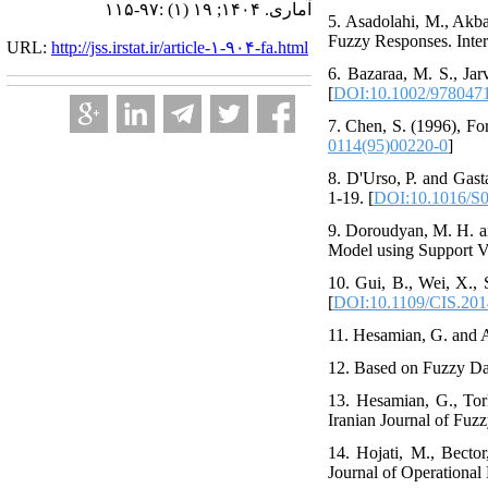
آماری. ۱۴۰۴; ۱۹ (۱) :۹۷-۱۱۵
5. Asadolahi, M., Akba
Fuzzy Responses. Inter
URL:
http://jss.irstat.ir/article-۱-۹۰۴-fa.html
6. Bazaraa, M. S., Ja
[
DOI:10.1002/978047
7. Chen, S. (1996), Fo
0114(95)00220-0
]
8. D'Urso, P. and Gast
1-19. [
DOI:10.1016/S0
9. Doroudyan, M. H. a
Model using Support Vec
10. Gui, B., Wei, X., 
[
DOI:10.1109/CIS.201
11. Hesamian, G. and A
12. Based on Fuzzy Dat
13. Hesamian, G., To
Iranian Journal of Fuzzy
14. Hojati, M., Bect
Journal of Operational 