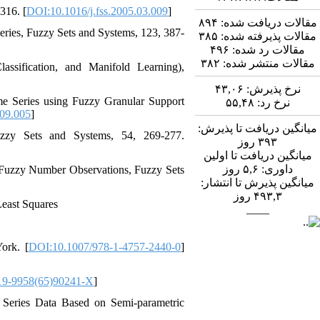
316. [
DOI:10.1016/j.fss.2005.03.009
]
۸۹۴
مقالات دریافت شده:
Series, Fuzzy Sets and Systems, 123, 387-
۳۸۵
مقالات پذیرفته شده:
۴۹۶
مقالات رد شده:
۳۸۲
مقالات منتشر شده:
assification, and Manifold Learning)‎,
۴۳,۰۶
نرخ پذیرش:
ime Series using Fuzzy Granular Support
۵۵,۴۸
نرخ رد:
.09.005
]
میانگین دریافت تا پذیرش:
y Sets and Systems, 54, 269-277.‎‎
روز
۳۹۳
میانگین دریافت تا اولین
روز
۵,۶
داوری:
 Fuzzy Number Observations, Fuzzy Sets
میانگین پذیرش تا انتشار:
روز
۴۹۳,۳
Least Squares
____
rk.‎ [
DOI:10.1007/978-1-4757-2440-0
]
19-9958(65)90241-X
]
 Series Data Based on Semi-parametric