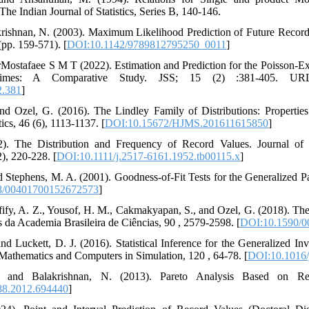
The Indian Journal of Statistics, Series B, 140-146.
krishnan, N. (2003). Maximum Likelihood Prediction of Future Record St
(pp. 159-571). [
DOI:10.1142/9789812795250_0011
]
Mostafaee S M T (2022). Estimation and Prediction for the Poisson-E
mes: A Comparative Study. JSS; 15 (2) :381-405. URL: http://
2.381
]
d Ozel, G. (2016). The Lindley Family of Distributions: Properties
ics, 46 (6), 1113-1137. [
DOI:10.15672/HJMS.201611615850
]
). The Distribution and Frequency of Record Values. Journal of t
), 220-228. [
DOI:10.1111/j.2517-6161.1952.tb00115.x
]
d Stephens, M. A. (2001). Goodness-of-Fit Tests for the Generalized Pa
8/00401700152672573
]
fify, A. Z., Yousof, H. M., Cakmakyapan, S., and Ozel, G. (2018). The 
s da Academia Brasileira de Ciências, 90 , 2579-2598. [
DOI:10.1590/
and Luckett, D. J. (2016). Statistical Inference for the Generalized I
athematics and Computers in Simulation, 120 , 64-78. [
DOI:10.1016/
, and Balakrishnan, N. (2013). Pareto Analysis Based on Reco
88.2012.694440
]