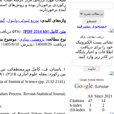
رکوردی برخوردار بوده و روش‌های استنبا
آینده برخوردارند.
گشت
،
توزیع لیندلی-وایبول
واژه‌های کلیدی:
جستجوی پیشرفته
(۵۳۸ دریافت)
[PDF 2514 kb]
متن کامل
دریافت اطلاعات پایگاه
موضوع م:
|
پژوهشی بنیادی
نوع مطالعه:
نشانی پست الکترونیک
دریافت: 1404/8/26 | پذیرش: 1405/6/10 | انتشار: 1405/4/28
خود را برای دریافت
اطلاعات و اخبار پایگاه،
در کادر زیر وارد کنید.
بین ركورد،.مجله علوم آماري، ۱۵(۲)، ۳۸۱-۴۰۵. [
Google Scholar Metrics
a of Statistical Science (pp. 2132-2141).
lues Process. Revstat-Statistical Journal,
All
Since 2021
Citations
47
14
h-index
3
2
s.
i10-index
0
0
 Moments of Record Values from Lomax