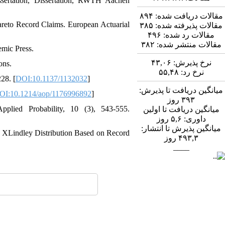
ssertation, Dissertation, RWTH Aachen
۸۹۴
مقالات دریافت شده:
Pareto Record Claims. European Actuarial
۳۸۵
مقالات پذیرفته شده:
۴۹۶
مقالات رد شده:
۳۸۲
مقالات منتشر شده:
emic Press.
۴۳,۰۶
نرخ پذیرش:
ons.
۵۵,۴۸
نرخ رد:
28. [
DOI:10.1137/1132032
]
میانگین دریافت تا پذیرش:
OI:10.1214/aop/1176996892
]
روز
۳۹۳
plied Probability, 10 (3), 543-555.
میانگین دریافت تا اولین
روز
۵,۶
داوری:
میانگین پذیرش تا انتشار:
he XLindley Distribution Based on Record
روز
۴۹۳,۳
____