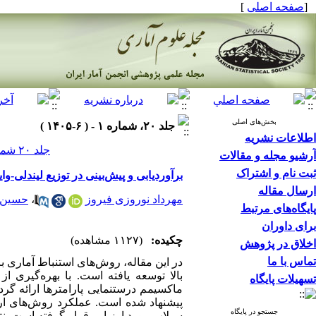
]
صفحه اصلی
[
بخش‌های اصلی
جلد ۲۰، شماره ۱ - ( ۶-۱۴۰۵ )
اطلاعات نشریه
جلد ۲۰ شماره ۱ صفحات ۰-۰
آرشیو مجله و مقالات
ثبت نام و اشتراک
برآوردیابی و پیش‌بینی در توزیع لیندلی-و
ارسال مقاله
حسین ج
،
مهرداد نوروزی فیروز
پایگاه‌های مرتبط
برای داوران
چکیده:
(۱۱۲۷ مشاهده)
اخلاق در پژوهش
تماس با ما
در این مقاله، روش‌های استنباط آماری بر
بالا توسعه یافته است. با بهره‌گیری ا
تسهیلات پایگاه
ماکسیمم درستنمایی پارامترها ارائه گر
پیشنهاد شده است. عملکرد روش‌های ارا
جستجو در پایگاه
سیلاب مورد ارزیابی قرار گرفته است. نت