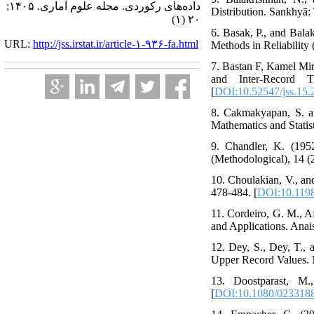
داده‌های رکوردی. مجله علوم آماری. ۱۴۰۵;
Distribution. Sankhyā: 
۲۰ (۱)
6. Basak, P., and Bala
URL:
http://jss.irstat.ir/article-۱-۹۳۶-fa.html
Methods in Reliability 
7. Bastan F, Kamel Mir
and Inter-Record Ti
[
DOI:10.52547/jss.15.
8. Cakmakyapan, S. an
Mathematics and Statist
9. Chandler, K. (1952
(Methodological), 14 (2
10. Choulakian, V., an
478-484. [
DOI:10.119
11. Cordeiro, G. M., A
and Applications. Anai
12. Dey, S., Dey, T., 
Upper Record Values. M
13. Doostparast, M.
[
DOI:10.1080/023318