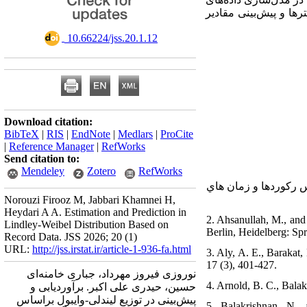
ها و پیش‌بینی مقادیر
‎ 10.66224/jss.20.1.12
Download citation:
BibTeX
|
RIS
|
EndNote
|
Medlars
|
ProCite
|
Reference Manager
|
RefWorks
Send citation to:
Mendeley
Zotero
RefWorks
۱. مايی بر اساس ركوردها و زمان هاي
Norouzi Firooz M, Jabbari Khamnei H,
Heydari A A. Estimation and Prediction in
2. Ahsanullah, M., and 
Lindley-Weibel Distribution Based on
Berlin, Heidelberg: Spr
Record Data. JSS 2026; 20 (1)
URL:
http://jss.irstat.ir/article-1-936-fa.html
3. Aly, A. E., Barakat,
17 (3), 401-427.
نوروزی فیروز مهرداد، جباری خامنه‌ای
4. Arnold, B. C., Bala
حسین، حیدری علی اکبر. برآوردیابی و
پیش‌بینی در توزیع لیندلی-وایبول براساس
5. Balakrishnan, N.