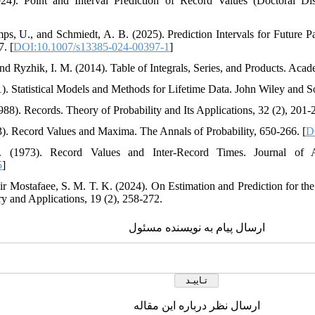
24). Point and Interval Prediction of Record Values (Doctoral Di
s, U., and Schmiedt, A. B. (2025). Prediction Intervals for Future 
7. [
DOI:10.1007/s13385-024-00397-1
]
and Ryzhik, I. M. (2014). Table of Integrals, Series, and Products. Acad
1). Statistical Models and Methods for Lifetime Data. John Wiley and S
88). Records. Theory of Probability and Its Applications, 32 (2), 201-2
73). Record Values and Maxima. The Annals of Probability, 650-266. [
D
 (1973). Record Values and Inter-Record Times. Journal of Ap
5
]
Mir Mostafaee, S. M. T. K. (2024). On Estimation and Prediction for t
ry and Applications, 19 (2), 258-272.
ارسال پیام به نویسنده مسئول
ارسال نظر درباره این مقاله