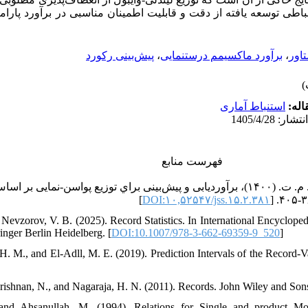
طی توسعه یافته از دقت و قابلیت اطمینان مناسبی در برآورد پارامتر
پیش‌بینی رکورد
،
برآورد ماکسیمم درستنمایی
،
اور
قاله
استنباط آماری
فهرست منابع
باستان، ف.، كامل میرمصطفائی، س. م. ت. (۱۴۰۰)، برآورديابی و پیش‌بینی براي توزيع پواسن-ن
]
DOI:۱۰,۵۲۵۴۷/jss.۱۵.۲.۳۸۱
Nevzorov, V. B. (2025). Record Statistics. In International Encyclopedi
inger Berlin Heidelberg. [
DOI:10.1007/978-3-662-69359-9_520
]
 H. M., and El-Adll, M. E. (2019). Prediction Intervals of the Record-Va
krishnan, N., and Nagaraja, H. N. (2011). Records. John Wiley and Son
, and Ahsanullah, M. (1994). Relations for Single and product