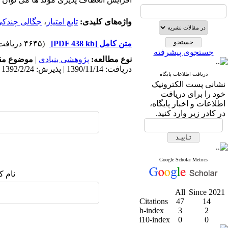
واژه‌های کلیدی:
تابع امتیاز
،
جگالی چندکی
متن کامل
[PDF 438 kb]
(۴۶۴۵ دریافت)
جستجوی پیشرفته
نوع مطالعه:
پژوهشی بنیادی
|
موضوع مق
دریافت: 1390/11/14 | پذیرش: 1392/2/24 | انتشار: 1392/2/24
دریافت اطلاعات پایگاه
نشانی پست الکترونیک
خود را برای دریافت
اطلاعات و اخبار پایگاه،
در کادر زیر وارد کنید.
Google Scholar Metrics
نام ک
All
Since 2021
Citations
47
14
h-index
3
2
i10-index
0
0