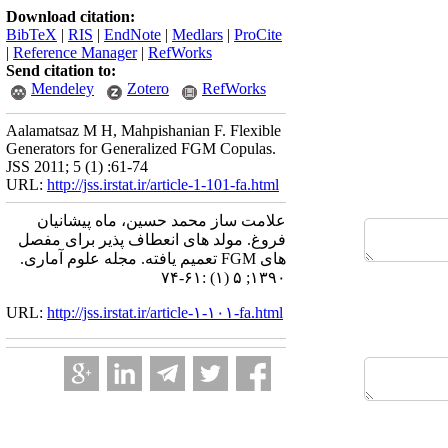
Download citation:
BibTeX
|
RIS
|
EndNote
|
Medlars
|
ProCite
|
Reference Manager
|
RefWorks
Send citation to:
Mendeley
Zotero
RefWorks
Aalamatsaz M H, Mahpishanian F. Flexible
Generators for Generalized FGM Copulas.
JSS 2011; 5 (1) :61-74
URL:
http://jss.irstat.ir/article-1-101-fa.html
علامت ساز محمد حسین، ماه پیشانیان
فروغ. مولد های انعطاف پذیر برای مفصل
های FGM تعمیم یافته. مجله علوم آماری.
۱۳۹۰; ۵ (۱) :۶۱-۷۴
URL:
http://jss.irstat.ir/article-۱-۱۰۱-fa.html