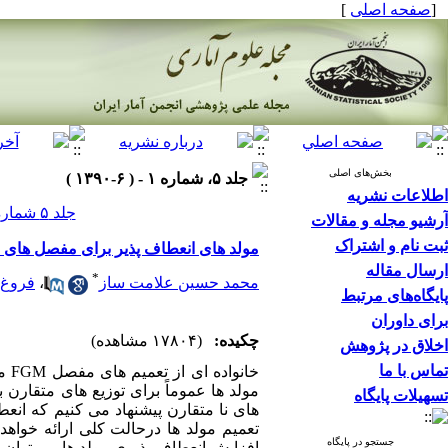
[
صفحه اصلی
]
بخش‌های اصلی
جلد ۵، شماره ۱ - ( ۶-۱۳۹۰ )
اطلاعات نشریه
جلد ۵ شماره ۱ صفحات ۷۴-۶۱
آرشیو مجله و مقالات
ثبت نام و اشتراک
مولد های انعطاف پذیر برای مفصل های FGM تعمیم یافته
ارسال مقاله
*
محمد حسین علامت ساز
،
فروغ 
پایگاه‌های مرتبط
برای داوران
چکیده:
(۱۷۸۰۴ مشاهده)
اخلاق در پژوهش
تماس با ما
خان
مولد ها عموماً برای توزیع های متقارن
تسهیلات پایگاه
های نا متقارن پیشنهاد می کنیم که انعط
تعمیم مولد ها درحالت کلی ارائه خواهد 
جستجو در پایگاه
افزایش انعطاف پذیری مولد ها می توان م