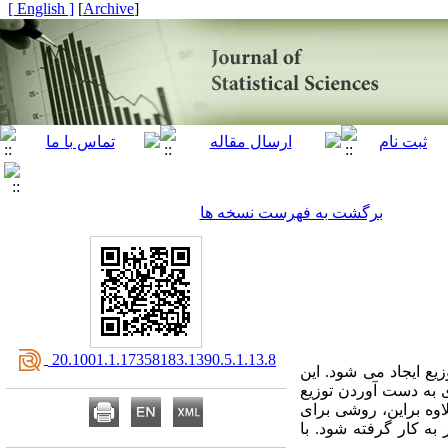
[ English ]
]
Archive
[
برگشت به فهرست نسخه ها
‎ 20.1001.1.17358183.1390.5.1.13.8
 پایه-توزیع ایجاد می شود. این
ی به دست آوردن توزیع
اوه براین، روشی برای
به کار گرفته شود. با