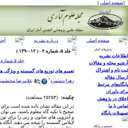
[
صفحه اصلی
]
بخش‌های اصلی
جلد ۵، شماره ۲ - ( ۱۲-۱۳۹۰ )
اطلاعات نشریه
جلد ۵ شماره ۲ صفحات ۱۷۸-۱۶۱
آرشیو مجله و مقالات
ثبت نام و اشتراک
تعمیم های توزیع های گسسته و ویژگی های 
ارسال مقاله
*
زهرا دستمرد
،
غلامرضا محتشمی 
پایگاه‌های مرتبط
برای داوران
چکیده:
(۲۵۲۵۳ مشاهده)
اخلاق در پژوهش
تماس با ما
در این مقاله نشان داده شده است برای 
صحیح با تکیه گاه معلوم باشند، می توا
تسهیلات پایگاه
و آنتروپی های شانون و رنی را برای توز
لاپلاس گسسته را نتیجه می دهند. آنگاه
جستجو در پایگاه
متقارن و توزیع لگاریتم دوگانه محاسب