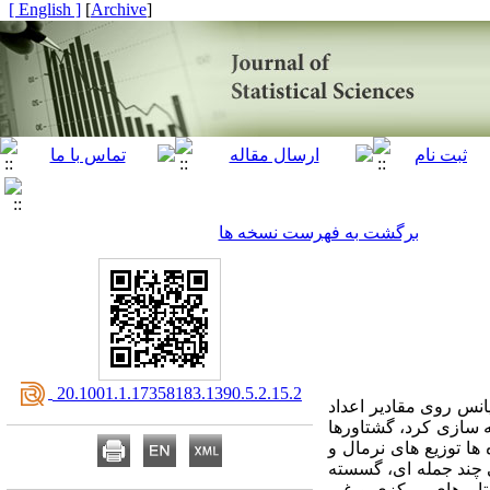
[ English ]
]
Archive
[
برگشت به فهرست نسخه ها
‎ 20.1001.1.17358183.1390.5.2.15.2
انس روی مقادیر اعداد
ه سازی کرد، گشتاورها
ها توزیع های نرمال و
ی چند جمله ای، گسسته
تاورهای مرکزی و غیر