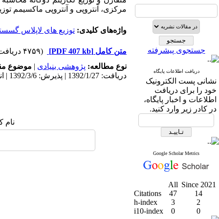
مرکزی، آنتروپی و آنتروپی ماکسیمم توزی
واژه‌های کلیدی:
توزیع های لاپلاس گسست
جستجوی پیشرفته
متن کامل
[PDF 407 kb]
(۴۷۵۹ دریافت)
نوع مطالعه:
پژوهشی بنیادی
|
موضوع مق
دریافت اطلاعات پایگاه
دریافت: 1392/1/27 | پذیرش: 1392/3/6 | انتشار: 1392/3/6
نشانی پست الکترونیک
خود را برای دریافت
اطلاعات و اخبار پایگاه،
در کادر زیر وارد کنید.
نام ک
Google Scholar Metrics
All
Since 2021
Citations
47
14
h-index
3
2
i10-index
0
0