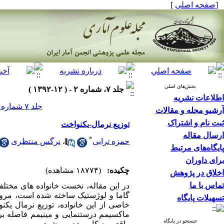
[
صفحه اصلی
]
بخش‌های اصلی
جلد ۷، شماره ۲ - ( ۱۲-۱۳۹۲ )
اطلاعات نشریه
جلد ۷ شماره ۲ صفحات ۱۸۸-۱۶۹
آرشیو مجله و مقالات
ثبت نام و اشتراک
توزیع نرمال-یکنواخت
ارسال مقاله
*
حمزه ترابی
،
نرگس منتظری
پایگاه‌های مرتبط
برای داوران
چکیده:
(۱۸۷۷۴ مشاهده)
اخلاق در پژوهش
تماس با ما
در این مقاله، نخست خانواده های مختلفی ک
گاما و لوژستیک ساخته شده است، مرور 
تسهیلات پایگاه
خاصی از این خانواده، توزیع نرمال یک
ماکسیمم درستنمایی و مینیمم فاصله برآ
جستجو در پایگاه
واقعی به کار برده می شود