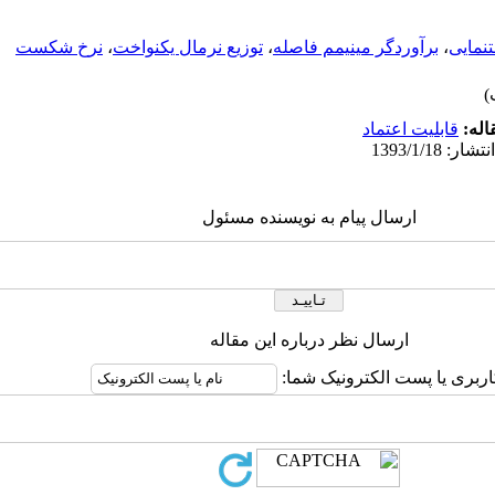
نمایی
،
برآوردگر مینیمم فاصله
،
توزیع نرمال یکنواخت
،
نرخ شکست
اله:
قابلیت اعتماد
ارسال پیام به نویسنده مسئول
ارسال نظر درباره این مقاله
اربری یا پست الکترونیک شما: