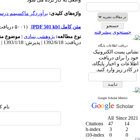
واژه‌های کلیدی:
برآوردگر ماکسیمم درست
متن کامل
[PDF 501 kb]
(۵۰۰۱ دریافت)
جستجوی پیشرفته
نوع مطالعه:
پژوهشی بنیادی
|
موضوع مق
دریافت: 1392/6/18 | پذیرش: 1393/1/18 | انتشار: 1393/1/18
دریافت اطلاعات پایگاه
نشانی پست الکترونیک
خود را برای دریافت
اطلاعات و اخبار پایگاه،
در کادر زیر وارد کنید.
Google Scholar Metrics
نام ک
All
Since 2021
Citations
47
14
h-index
3
2
i10-index
0
0