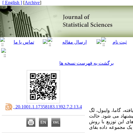
[ English ]
]
Archive
[
برگشت به فهرست نسخه ها
‎ 20.1001.1.17358183.1392.7.2.13.4
فته، گاما، وایبول، لگ
یشنهاد می شود. حالت
ای این توزیع با روش
 یک مجموعه داده بقای