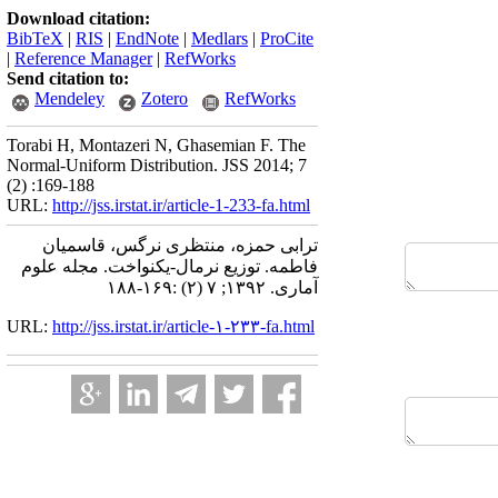
Download citation:
BibTeX
|
RIS
|
EndNote
|
Medlars
|
ProCite
|
Reference Manager
|
RefWorks
Send citation to:
Mendeley
Zotero
RefWorks
Torabi H, Montazeri N, Ghasemian F. The
Normal-Uniform Distribution. JSS 2014; 7
(2) :169-188
URL:
http://jss.irstat.ir/article-1-233-fa.html
ترابی حمزه، منتظری نرگس، قاسمیان
فاطمه. توزیع نرمال-یکنواخت. مجله علوم
آماری. ۱۳۹۲; ۷ (۲) :۱۶۹-۱۸۸
URL:
http://jss.irstat.ir/article-۱-۲۳۳-fa.html