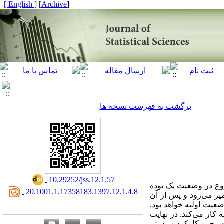
[ English ]
]
Archive
[
برگشت به فهرست نسخه ها
‎ 10.29252/jss.12.1.57
وع در وضعیت یک بوده
‎ 20.1001.1.17358183.1397.12.1.4.8
ر می‌رود و پس از آن
عیت اولیه خواهد بود.
کار می‌کند. در نهایت
در حین کارکرد سیستم