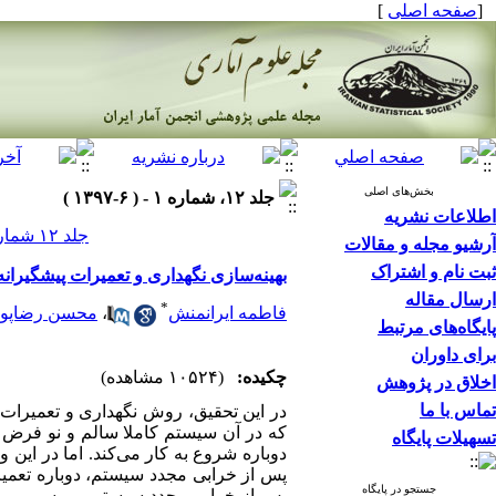
[
صفحه اصلی
]
بخش‌های اصلی
جلد ۱۲، شماره ۱ - ( ۶-۱۳۹۷ )
اطلاعات نشریه
جلد ۱۲ شماره ۱ صفحات ۷۲-۵۷
آرشیو مجله و مقالات
ثبت نام و اشتراک
بهینه‌سازی نگهداری و تعمیرات پیشگیرا
ارسال مقاله
*
فاطمه ایرانمنش
،
محسن رضاپور
پایگاه‌های مرتبط
برای داوران
چکیده:
(۱۰۵۲۴ مشاهده)
اخلاق در پژوهش
تماس با ما
در این تحقیق، روش نگهداری و تعمیرا
که در آن سیستم کاملا سالم و نو فرض
تسهیلات پایگاه
دوباره شروع به کار می‌کند. اما در ای
پس از خرابی مجدد سیستم، دوباره تعمیر
جستجو در پایگاه
پس از خرابی مجدد سیستم، بررسی می‌گر