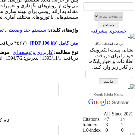
می‌توان از روش‌های نگهداری و تعمیرات 
مقاله به ارائه روشی برای بهینه سازی هز
سیستم‌هایی با توزیع‌های مختلف آماری ن
واژه‌های کلیدی:
سیستم چند وضعیتی
،
تع
جستجوی پیشرفته
متن کامل
[PDF 196 kb]
(۴۵۶۷ دریافت)
دریافت اطلاعات پایگاه
نشانی پست الکترونیک
نوع مطالعه:
كاربردي و توسعه ای
|
موضو
خود را برای دریافت
دریافت: 1393/11/1 | پذیرش: 1394/7/2 | انتشار: 1397/1/26
اطلاعات و اخبار پایگاه،
در کادر زیر وارد کنید.
Google Scholar Metrics
All
Since 2021
Citations
47
14
نام ک
h-index
3
2
i10-index
0
0