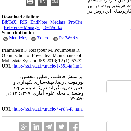
زینه‌بر بوده، در این
 کاربردهای این روش در
Download citation:
BibTeX
|
RIS
|
EndNote
|
Medlars
|
ProCite
|
Reference Manager
|
RefWorks
ی
Send citation to:
Mendeley
Zotero
RefWorks
Iranmanesh F, Rezapour M, Pourmousa R.
Optimization of Preventive Maintenance of
Multi-state System. JSS 2018; 12 (1) :57-72
URL:
http://jss.irstat.ir/article-1-351-fa.html
ایرانمنش فاطمه، رضاپور محسن،
پورموسی رضا. بهینه‌سازی نگهداری و
تعمیرات پیشگیرانه در یک سیستم چند
وضعیتی. مجله علوم آماری. ۱۳۹۷; ۱۲ (۱)
:۵۷-۷۲
URL:
http://jss.irstat.ir/article-۱-۳۵۱-fa.html