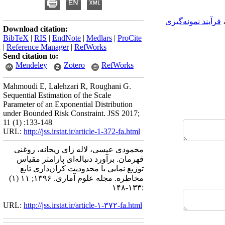
فرآیند نمونه‌گیری
Download citation:
BibTeX
|
RIS
|
EndNote
|
Medlars
|
ProCite
|
Reference Manager
|
RefWorks
Send citation to:
Mendeley
Zotero
RefWorks
Mahmoudi E, Lalehzari R, Roughani G.
Sequential Estimation of the Scale
Parameter of an Exponential Distribution
under Bounded Risk Constraint. JSS 2017;
11 (1) :133-148
URL:
http://jss.irstat.ir/article-1-372-fa.html
محمودی عیسی، لاله زای ریحانه، روغنی
قهرمان. برآورد دنباله‌ای پارامتر مقیاس
توزیع نمایی با محدودیت کران‌داری تابع
مخاطره. مجله علوم آماری. ۱۳۹۶; ۱۱ (۱)
:۱۳۳-۱۴۸
URL:
http://jss.irstat.ir/article-۱-۳۷۲-fa.html