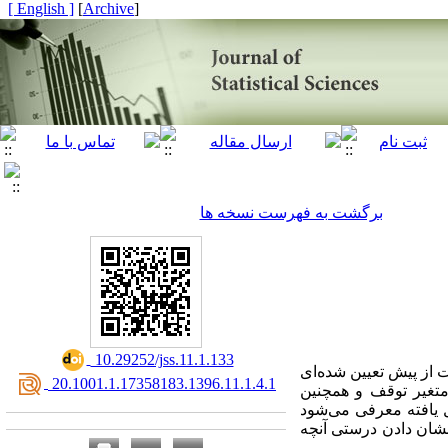
[ English ]
]
Archive
[
برگشت به فهرست نسخه ها
‎ 10.29252/jss.11.1.133
ت از پیش تعیین شده‌ای
‎ 20.1001.1.17358183.1396.11.1.4.1
 متغیر توقف و همچنین
ل یافته معرفی می‌شود
نشان دادن درستی آنچه