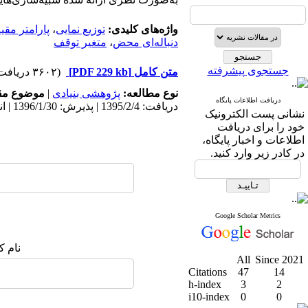
واژه‌های کلیدی:
توزیع نما‌یی
،
پارامتر مق
دنباله‌ای محض
،
متغیر توقف
جستجوی پیشرفته
متن کامل
[PDF 229 kb]
(۳۶۰۲ دریافت)
نوع مطالعه:
پژوهشی بنیادی
|
موضوع مق
دریافت اطلاعات پایگاه
دریافت: 1395/2/4 | پذیرش: 1396/1/30 | انتشار: 1396/2/12
نشانی پست الکترونیک
خود را برای دریافت
اطلاعات و اخبار پایگاه،
در کادر زیر وارد کنید.
Google Scholar Metrics
نام ک
All
Since 2021
Citations
47
14
h-index
3
2
i10-index
0
0