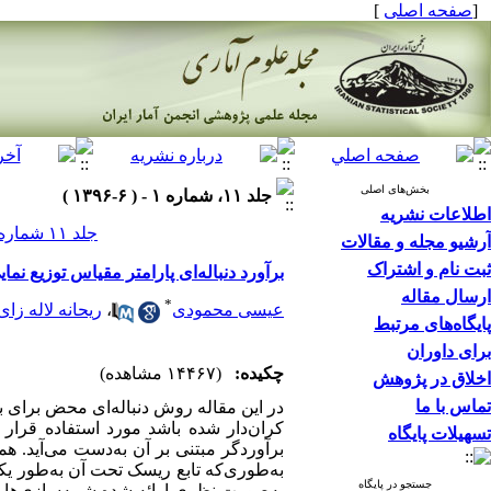
[
صفحه اصلی
]
بخش‌های اصلی
جلد ۱۱، شماره ۱ - ( ۶-۱۳۹۶ )
اطلاعات نشریه
جلد ۱۱ شماره ۱ صفحات ۱۴۸-۱۳۳
آرشیو مجله و مقالات
ثبت نام و اشتراک
برآورد دنباله‌ای پارامتر مقیاس توزیع نم
ارسال مقاله
*
عیسی محمودی
،
ریحانه لاله زای
پایگاه‌های مرتبط
برای داوران
چکیده:
(۱۴۴۶۷ مشاهده)
اخلاق در پژوهش
تماس با ما
در این مقاله روش دنباله‌ای محض برای ب
کران‌دار شده باشد مورد استفاده قرار 
تسهیلات پایگاه
برآوردگر مبتنی بر آن به‌دست می‌آید. ه
به‌طوری‌که تابع ریسک تحت آن به‌طور یک
جستجو در پایگاه
به‌صورت نظری ارائه شده شبیه‌سازی‌های