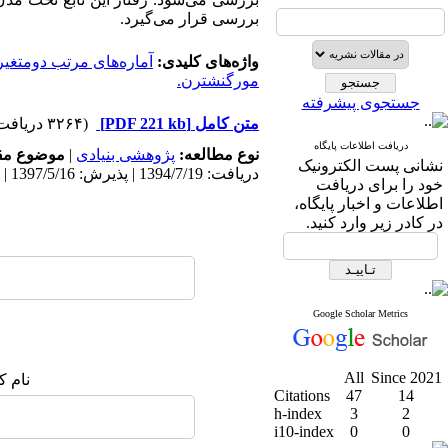
بررسی قرار می‌گیرد.
واژه‌های کلیدی:
آماره‌های مرتب دومتغیر
مورگنشترن.
جستجوی پیشرفته
متن کامل
[PDF 221 kb]
(۳۲۶۴ دریافت)
دریافت اطلاعات پایگاه
نوع مطالعه:
پژوهشی بنیادی
|
موضوع مق
نشانی پست الکترونیک
دریافت: 1394/7/19 | پذیرش: 1397/5/16 | انتشار: 1397/12/6
خود را برای دریافت
اطلاعات و اخبار پایگاه،
در کادر زیر وارد کنید.
Google Scholar Metrics
All
Since 2021
نام ک
Citations
47
14
h-index
3
2
i10-index
0
0