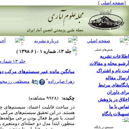
[
صفحه اصلی
]
بخش‌های اصلی
جلد ۱۳، شماره ۱ - ( ۶-۱۳۹۸ )
اطلاعات نشریه
جلد ۱۳ شماره ۱ صفحات ۱۵۶-۱۳۹
آرشیو مجله و مقالات
ثبت نام و اشتراک
میانگین مانده‌ عمر سیستم‌های مرکب دو مو
ارسال مقاله
*
زهرا صابرزاده
،
مصطفی رزمخوا
پایگاه‌های مرتبط
برای داوران
چکیده:
(۹۹۲۸ مشاهده)
اخلاق در پژوهش
تماس با ما
در مباحث قابلیت اعتماد، سیستم‌های 
تسهیلات پایگاه
منظور، ابتدا مدل دو جمله‌ای دومتغیره
جستجو در پایگاه
بررسی می‌شود. رفتار این تابع تحت مد