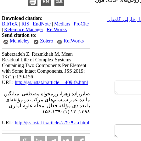
Download citation:
ل فارلی-گامبل-
BibTeX
|
RIS
|
EndNote
|
Medlars
|
ProCite
|
Reference Manager
|
RefWorks
Send citation to:
Mendeley
Zotero
RefWorks
Saberzadeh Z, Razmkhah M. Mean
Residual Life of Complex Systems
Containing Two Components Per Element
with Some Intact Components. JSS 2019;
13 (1) :139-156
URL:
http://jss.irstat.ir/article-1-409-fa.html
صابرزاده زهرا، رزمخواه مصطفی. میانگین
مانده‌ عمر سیستم‌های مرکب دو مؤلفه‌ای
با تعدادی مؤلفه‌ فعال. مجله علوم آماری.
۱۳۹۸; ۱۳ (۱) :۱۳۹-۱۵۶
URL:
http://jss.irstat.ir/article-۱-۴۰۹-fa.html