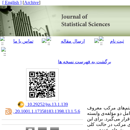
[ English ]
]
Archive
[
برگشت به فهرست نسخه ها
‎ 10.29252/jss.13.1.139
یستم‌های مرکب معروف
‎ 20.1001.1.17358183.1398.13.1.5.6
 و هر یک از اجزای آن‌ها شامل دو مؤلفه‌ی وابسته
‌ها مورد بررسی قرار می‌گیرد. برای این
های مرکب در حالت کلی
ز روش‌های عددی مورد