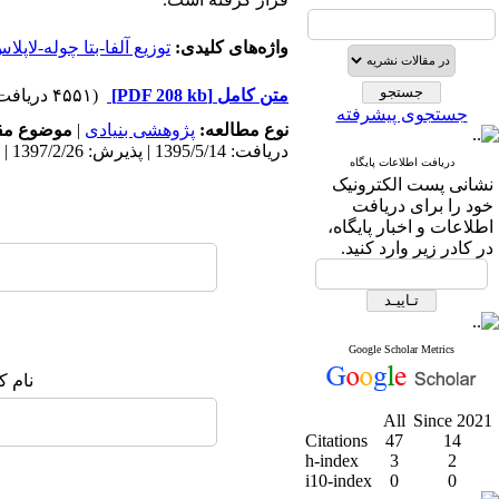
واژه‌های کلیدی:
توزیع آلفا-بتا چوله-لاپلا
متن کامل
[PDF 208 kb]
(۴۵۵۱ دریافت)
جستجوی پیشرفته
نوع مطالعه:
پژوهشی بنیادی
|
موضوع مق
دریافت: 1395/5/14 | پذیرش: 1397/2/26 | انتشار: 1397/2/30
دریافت اطلاعات پایگاه
نشانی پست الکترونیک
خود را برای دریافت
اطلاعات و اخبار پایگاه،
در کادر زیر وارد کنید.
Google Scholar Metrics
نام ک
All
Since 2021
Citations
47
14
h-index
3
2
i10-index
0
0