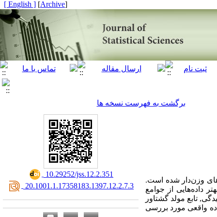
[ English ]
]
Archive
[
برگشت به فهرست نسخه ها
‎ 10.29252/jss.12.2.351
های وزن‌دار شده است.
‎ 20.1001.1.17358183.1397.12.2.7.3
ر داده‌هایی از جوامع
گی, تابع مولد گشتاور
داده‌ واقعی مورد بررسی