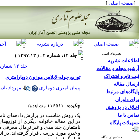
[
صفحه اصلی
]
بخش‌های اصلی
جلد ۱۲، شماره ۲ - ( ۱۲-۱۳۹۷ )
اطلاعات نشریه
جلد ۱۲ شماره ۲ صفحات ۳۶۴-۳۵۱
آرشیو مجله و مقالات
ثبت نام و اشتراک
توزیع چوله-لاپلاس موزون دوپارامتری
ارسال مقاله
پیمان امیری دوماری
،
مهرداد ناد
پایگاه‌های مرتبط
برای داوران
چکیده:
(۱۱۶۵۱ مشاهده)
اخلاق در پژوهش
تماس با ما
یک روش مناسب در برازش داده‌های نامتقا
در این مقاله خانواده دیگری از توزیع‌ه
تسهیلات پایگاه
نامتقارن چند مدی و غیر نرمال معرفی م
و غیره مورد بررسی قرار گرفته‌اند. در انت
جستجو در پایگاه
قرار گرفته است.