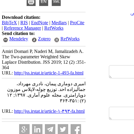
.
Download citation:
BibTeX
|
RIS
|
EndNote
|
Medlars
|
ProCite
|
Reference Manager
|
RefWorks
Send citation to:
Mendeley
Zotero
RefWorks
Amiri Domari P, Naderi M, Jamalizadeh A.
The Two-parameter Weighted Skew
Laplace Distribution. JSS 2019; 12 (2) :351-
364
URL:
http://jss.irstat.ir/article-1-493-fa.html
امیری دوماری پیمان، نادری مهرداد،
جمالیزاده احد. توزیع چوله-لاپلاس موزون
دوپارامتری. مجله علوم آماری. ۱۳۹۷; ۱۲
(۲) :۳۵۱-۳۶۴
URL:
http://jss.irstat.ir/article-۱-۴۹۳-fa.html