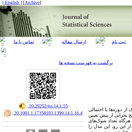
[ English ]
]
Archive
[
برگشت به فهرست نسخه ها
‎ 10.29252/jss.14.1.55
ز دوره‌ها با احتمالی
‎ 20.1001.1.17358183.1399.14.1.16.4
ح بحرانی از پیش تعیین
رسد. همچنین سیستم با احتمالی مانند θ خراب می‌شود هر‌گاه تعداد شوک‌های
 کاملاً از کار می‌افتد. از‌ این رو، این مدل را
رفتاری سیستم نیز در