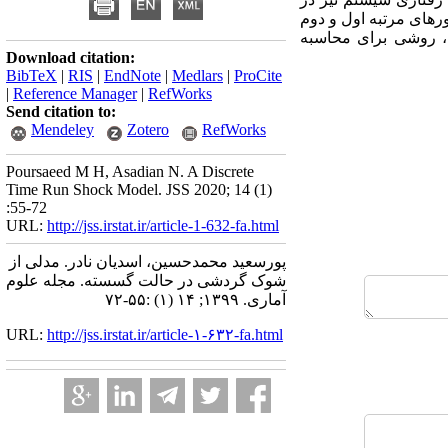
ور‌های مرتبه اول و دوم
ن، روشی برای محاسبه
Download citation:
BibTeX
|
RIS
|
EndNote
|
Medlars
|
ProCite
|
Reference Manager
|
RefWorks
Send citation to:
Mendeley
Zotero
RefWorks
Poursaeed M H, Asadian N. A Discrete
Time Run Shock Model. JSS 2020; 14 (1)
:55-72
URL:
http://jss.irstat.ir/article-1-632-fa.html
پورسعید محمدحسین، اسدیان نادر. مدلی از
شوک گردشی در حالت گسسته. مجله علوم
آماری. ۱۳۹۹; ۱۴ (۱) :۵۵-۷۲
URL:
http://jss.irstat.ir/article-۱-۶۳۲-fa.html