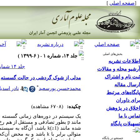
[
صفحه اصلی
]
بخش‌های اصلی
جلد ۱۴، شماره ۱ - ( ۶-۱۳۹۹ )
اطلاعات نشریه
جلد ۱۴ شماره ۱ صفحات ۷۲-۵۵
آرشیو مجله و مقالات
ثبت نام و اشتراک
مدلی از شوک گردشی در حالت گسسته
ارسال مقاله
*
محمدحسین پورسعید
،
نادر اسدی
پایگاه‌های مرتبط
برای داوران
چکیده:
(۶۷۰۸ مشاهده)
اخلاق در پژوهش
تماس با ما
یک سیستم در دوره‌های زمانی گسسته در م
مانند p بطور تصادفی و مستقل از ه
تسهیلات پایگاه
جستجو در پایگاه
می‌توان نسخه‌ای از شوک گردشی دانست 