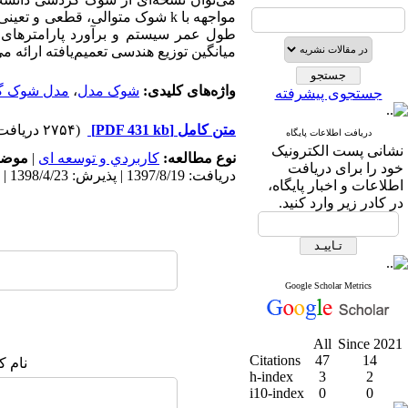
مواجهه با k شوک متوالی، قطعی 
طول عمر سیستم و برآورد پارامتر‌های
میانگین توزیع هندسی تعمیم‌یافته ارائه م
واژه‌های کلیدی:
شوک مدل
،
مدل شوک گ
جستجوی پیشرفته
متن کامل
[PDF 431 kb]
(۲۷۵۴ دریافت)
دریافت اطلاعات پایگاه
نشانی پست الکترونیک
نوع مطالعه:
كاربردي و توسعه ای
|
موضو
خود را برای دریافت
دریافت: 1397/8/19 | پذیرش: 1398/4/23 | انتشار: 1398/12/1
اطلاعات و اخبار پایگاه،
در کادر زیر وارد کنید.
Google Scholar Metrics
All
Since 2021
Citations
47
14
نام ک
h-index
3
2
i10-index
0
0