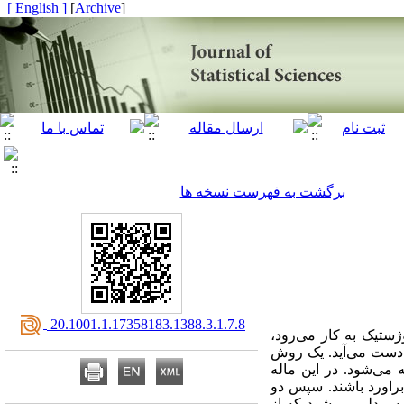
[ English ]
]
Archive
[
برگشت به فهرست نسخه ها
‎ 20.1001.1.17358183.1388.3.1.7.8
ژستیک به کار می‌رود،
 دست می‌آید. یک روش
 می‌شود. در این ماله
براورد باشند. سپس دو
به مدلی می‌شود که از