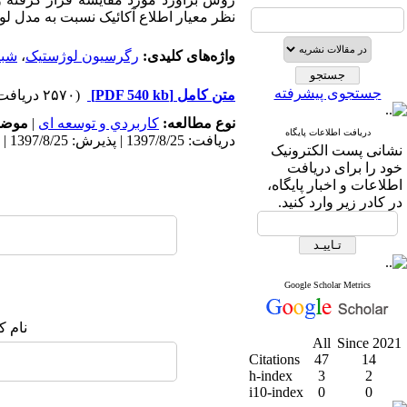
نظر معیار اطلاع آکائیک نسبت به مدل لو
واژه‌های کلیدی:
رگرسیون لوژستیک
،
شبک
جستجوی پیشرفته
متن کامل
[PDF 540 kb]
(۲۵۷۰ دریافت)
نوع مطالعه:
كاربردي و توسعه ای
|
موضو
دریافت اطلاعات پایگاه
دریافت: 1397/8/25 | پذیرش: 1397/8/25 | انتشار: 1397/8/25
نشانی پست الکترونیک
خود را برای دریافت
اطلاعات و اخبار پایگاه،
در کادر زیر وارد کنید.
Google Scholar Metrics
نام ک
All
Since 2021
Citations
47
14
h-index
3
2
i10-index
0
0