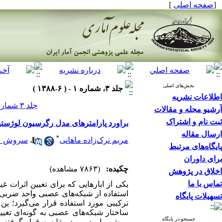
[
صفحه اصلی
]
بخش‌های اصلی
جلد ۳، شماره ۱ - ( ۶-۱۳۸۸ )
اطلاعات نشریه
جلد ۳ شماره ۱ صفحات ۳۰-۱۷
آرشیو مجله و مقالات
ثبت نام و اشتراک
براورد پارامترهای مدل رگرسیون لوژست
ارسال مقاله
*
مریم ترک‌زاده ماهانی
،
سروش عل
پایگاه‌های مرتبط
برای داوران
چکیده:
(۷۸۶۳ مشاهده)
اخلاق در پژوهش
تماس با ما
یکی از ابارهایی که برای تعیین اثرات 
استفاده از شبکه‌های عصبی واحد ضربی 
تسهیلات پایگاه
ترکیبی مورد استفاده قرار می‌گیرد؛ ین 
ساختار شبکه‌های عصبی به گونه‌ای تغییر
جستجو در پایگاه
روش براورد مورد مقایسه قرار گرفته و ن