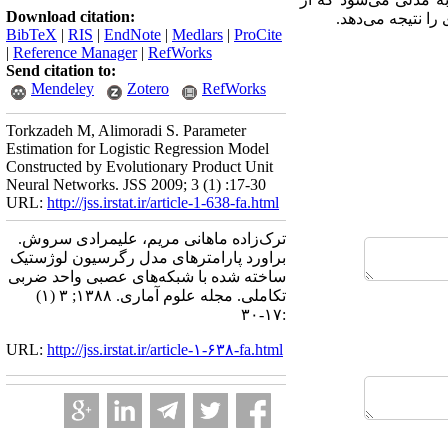
Download citation:
ا نتیجه می‌دهد.
BibTeX
|
RIS
|
EndNote
|
Medlars
|
ProCite
|
Reference Manager
|
RefWorks
Send citation to:
Mendeley
Zotero
RefWorks
Torkzadeh M, Alimoradi S. Parameter
Estimation for Logistic Regression Model
Constructed by Evolutionary Product Unit
Neural Networks. JSS 2009; 3 (1) :17-30
URL:
http://jss.irstat.ir/article-1-638-fa.html
ترک‌زاده ماهانی مریم، علیمرادی سروش.
براورد پارامترهای مدل رگرسیون لوژستیک
ساخته شده با شبکه‌های عصبی واحد ضربی
تکاملی. مجله علوم آماری. ۱۳۸۸; ۳ (۱)
:۱۷-۳۰
URL:
http://jss.irstat.ir/article-۱-۶۳۸-fa.html