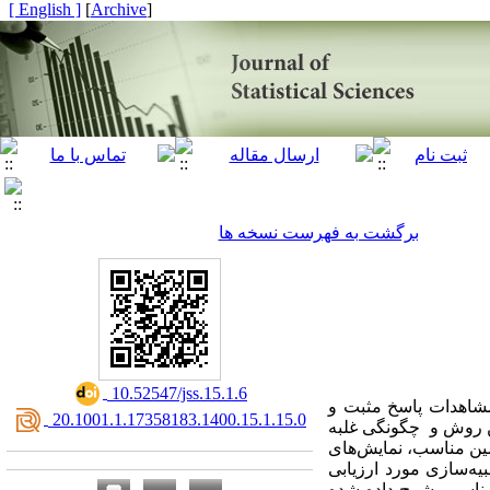
[ English ]
]
Archive
[
برگشت به فهرست نسخه ها
‎ 10.52547/jss.15.1.6
مشاهدات پاسخ مثبت و
‎ 20.1001.1.17358183.1400.15.1.15.0
ین روش و چگونگی غلبه
شین مناسب، نمایش‌های
ه‌سازی مورد ارزیابی
شناسی، شرح داده شده