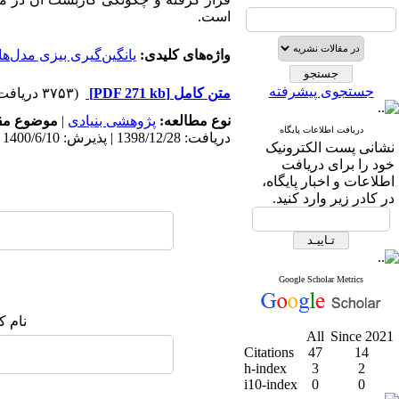
است.
واژه‌های کلیدی:
یانگین‌گیری بیزی مدل‌ها
جستجوی پیشرفته
متن کامل
[PDF 271 kb]
(۳۷۵۳ دریافت)
نوع مطالعه:
پژوهشی بنیادی
|
موضوع مق
دریافت اطلاعات پایگاه
دریافت: 1398/12/28 | پذیرش: 1400/6/10 | انتشار: 1399/12/25
نشانی پست الکترونیک
خود را برای دریافت
اطلاعات و اخبار پایگاه،
در کادر زیر وارد کنید.
Google Scholar Metrics
نام ک
All
Since 2021
Citations
47
14
h-index
3
2
i10-index
0
0