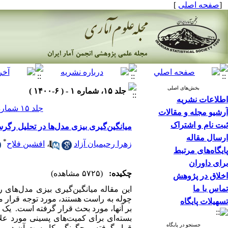
[
صفحه اصلی
]
بخش‌های اصلی
جلد ۱۵، شماره ۱ - ( ۶-۱۴۰۰ )
اطلاعات نشریه
جلد ۱۵ شماره ۱ صفحات ۱۱۸-۹۷
آرشیو مجله و مقالات
ثبت نام و اشتراک
میانگین‌گیری بیزی مدل‌ها در تحلیل رگ
ارسال مقاله
*
زهرا رحیمیان آزاد
،
افشین فلاح
پایگاه‌های مرتبط
برای داوران
چکیده:
(۵۷۲۵ مشاهده)
اخلاق در پژوهش
تماس با ما
این مقاله میانگین‌گیری بیزی مدل‌ها
چوله‌ به راست هستند، مورد توجه قرار 
تسهیلات پایگاه
بر آنها، مورد بحث قرار گرفته است. یک
بسته‌ای برای کمیت‌های پسینی مورد عل
جستجو در پایگاه
قرار گرفته و چگونگی کاربست آن در مس