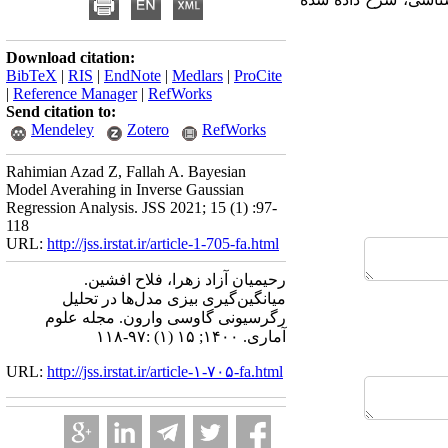
Download citation:
BibTeX
|
RIS
|
EndNote
|
Medlars
|
ProCite
|
Reference Manager
|
RefWorks
Send citation to:
Mendeley
Zotero
RefWorks
Rahimian Azad Z, Fallah A. Bayesian
Model Averahing in Inverse Gaussian
Regression Analysis. JSS 2021; 15 (1) :97-
118
URL:
http://jss.irstat.ir/article-1-705-fa.html
رحیمیان آزاد زهرا، فلاح افشین.
میانگین‌گیری بیزی مدل‌ها در تحلیل
رگرسیونی گاوسی وارون. مجله علوم
آماری. ۱۴۰۰; ۱۵ (۱) :۹۷-۱۱۸
URL:
http://jss.irstat.ir/article-۱-۷۰۵-fa.html