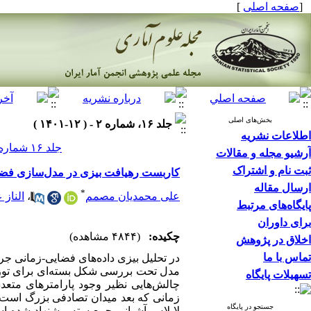
[
صفحه اصلی
]
بخش‌های اصلی
جلد ۱۶، شماره ۲ - ( ۱۲-۱۴۰۱ )
اطلاعات نشریه
جلد ۱۶ شماره ۲ صفحات ۴۴۸-۴۳۵
آرشیو مجله و مقالات
ثبت نام و اشتراک
کاربست رهیافت بیزی در مدل‌سازی فضای
ارسال مقاله
*
علی محمدیان مصمم
،
الناز
پایگاه‌های مرتبط
برای داوران
چکیده:
(۴۸۴۴ مشاهده)
اخلاق در پژوهش
تماس با ما
در تحلیل بیزی داده‌های فضایی-زمانی جرم 
مدل تحت بررسی شکل بسته‌ای برای توزیع
تسهیلات پایگاه
چالش‌هایی نظیر وجود پارامترهای متعدد
زمانی که بعد میدان تصادفی بزرگ است
جستجو در پایگاه
لاپلاس آشیانی جمع‌بسته پیشنهاد شده 