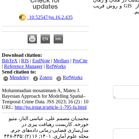
معین ارائه کرده و همچنین نواحی با رفتار غیر‌معمول را تشخیص می‌دهد. در این مقاله با استفاده همزمان از GIS و روش قریب
م.
‎ 10.52547/jss.16.2.435
Download citation:
BibTeX
|
RIS
|
EndNote
|
Medlars
|
ProCite
|
Reference Manager
|
RefWorks
Send citation to:
Mendeley
Zotero
RefWorks
Mohammadian mosammam A, Mateu J.
Bayesian Approach for Modelling Spatial–
Temporal Crime Data. JSS 2023; 16 (2) : 10
URL:
http://jss.irstat.ir/article-1-795-fa.html
محمدیان مصمم علی، عباسی الناز، متیو
خورخه. کاربست رهیافت بیزی در
مدل‌سازی فضایی-زمانی داده‌ها‌ی جرم.
مجله علوم آماری. ۱۴۰۱; ۱۶ (۲) :۴۳۵-۴۴۸