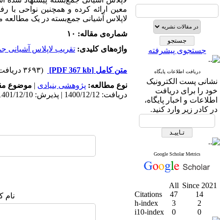
لاپلاس آشیانی جمع‌بسته در یک مطالعه م
شماره‌ی مقاله: ۱۰
واژه‌های کلیدی:
تقریب لاپلاس آشیانی جم
جستجوی پیشرفته
متن کامل
[PDF 367 kb]
(۳۶۹۳ دریافت)
دریافت اطلاعات پایگاه
نشانی پست الکترونیک
نوع مطالعه:
پژوهشی بنیادی
|
موضوع مق
خود را برای دریافت
دریافت: 1400/12/12 | پذیرش: 1401/12/10 | انتشار: 1401/9/30
اطلاعات و اخبار پایگاه،
در کادر زیر وارد کنید.
Google Scholar Metrics
All
Since 2021
Citations
47
14
نام ک
h-index
3
2
i10-index
0
0