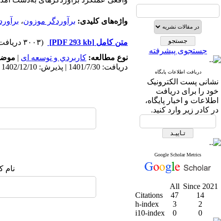
واژه‌های کلیدی:
برآوردگر موزون
،
برآورد
متن کامل
[PDF 293 kb]
(۳۰۰۳ دریافت)
جستجوی پیشرفته
نوع مطالعه:
كاربردي و توسعه ای
|
موضو
دریافت: 1401/7/30 | پذیرش: 1402/12/10 | انتشار: 1402/12/3
دریافت اطلاعات پایگاه
نشانی پست الکترونیک
خود را برای دریافت
اطلاعات و اخبار پایگاه،
در کادر زیر وارد کنید.
Google Scholar Metrics
نام ک
All
Since 2021
Citations
47
14
h-index
3
2
i10-index
0
0