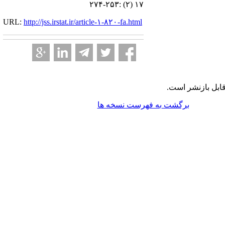
۱۷ (۲) :۲۵۳-۲۷۴
URL:
http://jss.irstat.ir/article-۱-۸۲۰-fa.html
ابل بازنشر است.
برگشت به فهرست نسخه ها