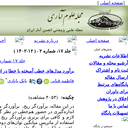
[
صفحه اصلی
]
بخش‌های اصلی
جلد ۱۷، شماره ۲ - ( ۱۲-۱۴۰۲ )
اطلاعات نشریه
جلد ۱۷ شماره ۲ صفحات ۲۷۴-۲۵۳
آرشیو مجله و مقالات
ثبت نام و اشتراک
برآورد مدل‌های خطی آمیخته با خطا در ا
ارسال مقاله
*
فاطمه قپانی
،
بابک بابادی
پایگاه‌های مرتبط
برای داوران
چکیده:
(۴۰۵۳ مشاهده)
اخلاق در پژوهش
تماس با ما
در این مقاله، برآوردگر ریج، برآوردگ
اندازه‌گیری در حضور هم‌خطی در نظر 
تسهیلات پایگاه
لازم و کافی برای برتری برآوردگر ریج
استفاده از ماتریس میانگین توان‌های دوم
جستجو در پایگاه
واقعی عملکرد برآوردگرهای به‌دست آمده 