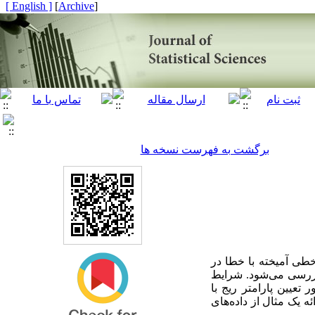
[ English ]
]
Archive
[
برگشت به فهرست نسخه ها
طی آمیخته با خطا در
بررسی می‌شود. شرایط
عیین پارامتر ریج با
ه یک مثال از داده‌های