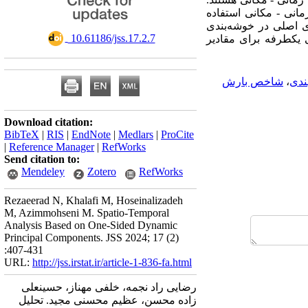
مانی - مکانی استفاده
ی اصلی در خوشه‌بندی
‎ 10.61186/jss.17.2.7
 یکطرفه برای مقادیر
ندی
،
شاخص بارش
Download citation:
BibTeX
|
RIS
|
EndNote
|
Medlars
|
ProCite
|
Reference Manager
|
RefWorks
Send citation to:
Mendeley
Zotero
RefWorks
Rezaeerad N, Khalafi M, Hoseinalizadeh
M, Azimmohseni M. Spatio-Temporal
Analysis Based on One-Sided Dynamic
Principal Components. JSS 2024; 17 (2)
:407-431
URL:
http://jss.irstat.ir/article-1-836-fa.html
رضایی راد نجمه، خلفی مهناز، حسینعلی
زاده محسن، عظیم محسنی مجید. تحلیل