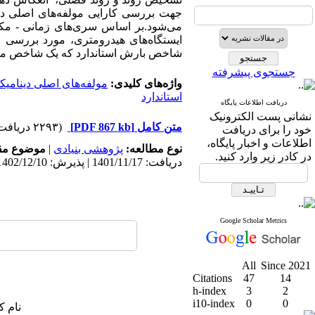
جهت بررسی کارایی مولفه‌های اصلی دینا
می‌شود.بر اساس سری‌های زمانی - مکان
ایستگاه‌های هیدرومتری، مورد بررسی ق
شاخص بارش استاندارد که یک شاخص مهم 
جستجوی پیشرفته
واژه‌های کلیدی:
مولفه‌های اصلی دینامی
استاندارد
دریافت اطلاعات پایگاه
نشانی پست الکترونیک
متن کامل
[PDF 867 kb]
(۲۲۹۳ دریافت)
خود را برای دریافت
اطلاعات و اخبار پایگاه،
نوع مطالعه:
پژوهشی بنیادی
|
موضوع مق
در کادر زیر وارد کنید.
دریافت: 1401/11/17 | پذیرش: 1402/12/10 | انتشار: 1402/12/3
Google Scholar Metrics
All
Since 2021
Citations
47
14
h-index
3
2
i10-index
0
0
نام ک