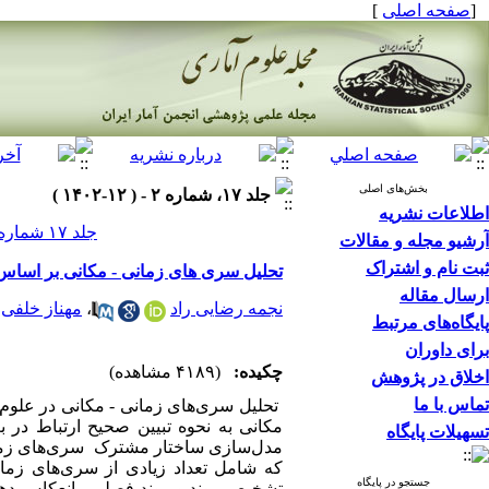
[
صفحه اصلی
]
بخش‌های اصلی
جلد ۱۷، شماره ۲ - ( ۱۲-۱۴۰۲ )
اطلاعات نشریه
جلد ۱۷ شماره ۲ صفحات ۴۳۱-۴۰۷
آرشیو مجله و مقالات
ثبت نام و اشتراک
تحلیل سری های زمانی - مکانی بر اساس
ارسال مقاله
*
نجمه رضایی راد
،
مهناز خلفی
پایگاه‌های مرتبط
برای داوران
چکیده:
(۴۱۸۹ مشاهده)
اخلاق در پژوهش
تماس با ما
تحلیل سری‌های زمانی - مکانی در علوم 
مکانی به نحوه تبیین صحیح ارتباط در ب
تسهیلات پایگاه
مدل‌سازی ساختار مشترک سری‌های زمانی 
که شامل تعداد زیادی از سری‌های زمان
جستجو در پایگاه
تشخیص روند و روند فصلی، انعکاس دهن