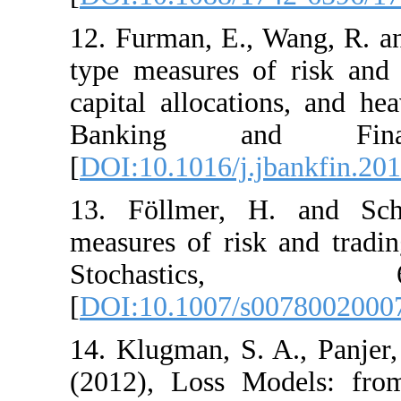
12. Furman, E., W
type measures of 
capital allocation
Banking an
[
DOI:10.1016/j.jb
13. Föllmer, H
measures of risk 
Stochas
[
DOI:10.1007/s0
14. Klugman, S. A
(2012), Loss Mod