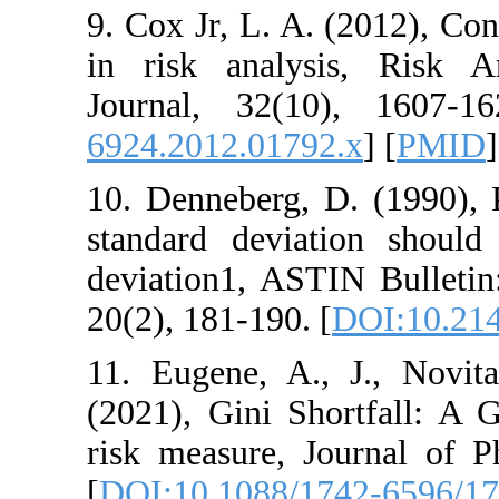
9. Cox Jr, L. A. (
in risk analysis
Journal, 32(10)
6924.2012.01792.
10. Denneberg, D
standard deviati
deviation1, ASTI
20(2), 181-190. [
11. Eugene, A.,
(2021), Gini Shor
risk measure, Jou
[
DOI:10.1088/174