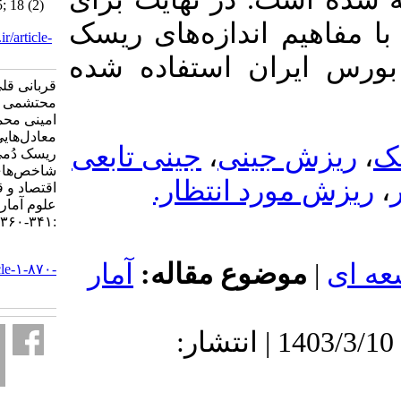
Reliability. JSS 2025; 18 (2)
:341-360
 اندازه‌های ریسک
URL:
http://jss.irstat.ir/article-
1-870-fa.html
ران استفاده شده
قربانی قلی آباد رقیه،
محتشمی برزادران غلامرضا،
امینی محمد، بهدانی زهرا.
معادل‌هایی از اندازه‌های
جینی تابعی
،
جینی
ریسک دُمی مبتنی بر
شاخص‌های نابرابری در
رد انتظار
اقتصاد و قابلیت اعتماد. مجله
علوم آماری. ۱۴۰۳; ۱۸ (۲)
:۳۴۱-۳۶۰
URL:
وضوع مقاله
آمار
http://jss.irstat.ir/article-۱-۸۷۰-
fa.html
دریافت: 1402/7/3 | پذیرش: 1403/3/10 | انتشار: