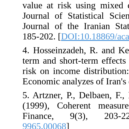
value at risk usi
Journal of Statis
Journal of the Ir
185-202. [
DOI:10.
4. Hosseinzadeh,
term and short-te
risk on income d
Economic analyzes
5. Artzner, P., D
(1999), Coheren
Finance, 9(3
9965.00068
]