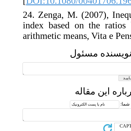
[
DOI:10.1080/00
24. Zenga, M. (20
index based on t
arithmetic means, 
مسئول
قاله