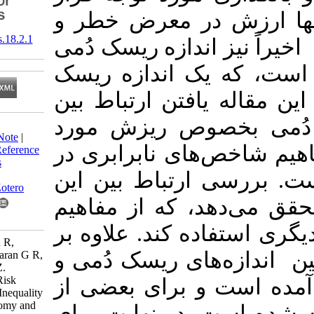
 در معرض خطر و
‎ 10.61186/jss.18.2.1
اندازه ریسک دُمی
ک اندازه ریسک
افتن ارتباط بین
خصوص ریزش مورد
Download citation:
BibTeX
|
RIS
|
EndNote
|
‌های نابرابری در
Medlars
|
ProCite
|
Reference
Manager
|
RefWorks
ی ارتباط بین این
Send citation to:
Mendeley
Zotero
د، که از مفاهیم
RefWorks
ده کند. علاوه بر
Ghorbani gholi abad R,
های ریسک دُمی و
Mohtashami Borzadaran G R,
Amini M, Behdani Z.
Equivalents of Tail Risk
و برای بعضی از
Measures Based on Inequality
Indexes in the Economy and
ت. در نهایت برای