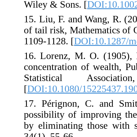
Wiley & Sons. [
D
15. Liu, F. and W
of tail risk, Math
1109-1128. [
DOI:
16. Lorenz, M. O
concentration of 
Statistical A
[
DOI:10.1080/15
17. Pérignon, C
possibility of im
by eliminating th
34(1), 55-66.