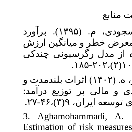
۱. آقا محمدی، ع . و سجودی، م. (۱۳۹۵). برآورد
و میانگین ارزش
رگرسیونی چندکی
۲. سین زاده، ر. و کشاورز، ه. (۱۴۰۲) اثرات بلندمدت و
بر توزیع درآمد
،۴۶-۲۷
3. Aghamohamma
Estimation of ris