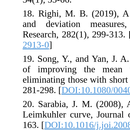
18. Righi, M. B.
and deviation 
Research, 282(1),
2913-0
]
19. Song, Y., and 
of improving t
eliminating those 
281-298. [
DOI:10
20. Sarabia, J. M
Leimkuhler curve,
163. [
DOI:10.1016