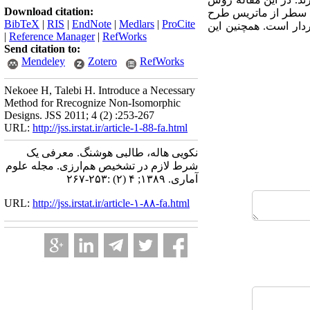
Download citation:
د سطر از ماتریس طرح
BibTeX
|
RIS
|
EndNote
|
Medlars
|
ProCite
ار است. همچنین این
|
Reference Manager
|
RefWorks
Send citation to:
Mendeley
Zotero
RefWorks
Nekoee H, Talebi H. Introduce a Necessary
Method for Rrecognize Non-Isomorphic
Designs. JSS 2011; 4 (2) :253-267
URL:
http://jss.irstat.ir/article-1-88-fa.html
نکویی هاله، طالبی هوشنگ. معرفی یک
شرط لازم در تشخیص هم‌ارزی. مجله علوم
آماری. ۱۳۸۹; ۴ (۲) :۲۵۳-۲۶۷
URL:
http://jss.irstat.ir/article-۱-۸۸-fa.html