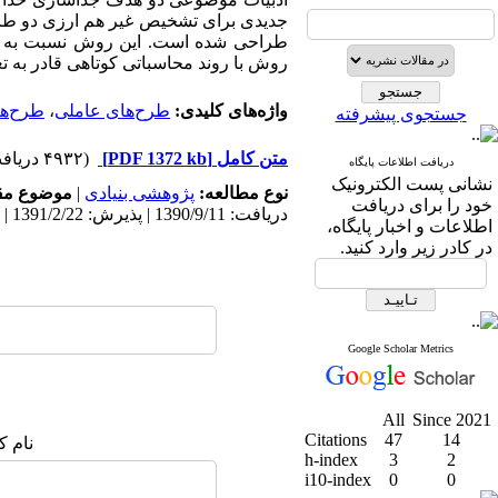
جدیدی برای تشخیص غیر هم ارزی دو طرح
طراحی شده است. این روش نسبت به سای
روش با روند محاسباتی کوتاهی قادر به ت
واژه‌های کلیدی:
طرح‌های عاملی
،
طرح‌ها
جستجوی پیشرفته
متن کامل
[PDF 1372 kb]
(۴۹۳۲ دریافت)
دریافت اطلاعات پایگاه
نشانی پست الکترونیک
نوع مطالعه:
پژوهشی بنیادی
|
موضوع مق
خود را برای دریافت
دریافت: 1390/9/11 | پذیرش: 1391/2/22 | انتشار: 1398/11/29
اطلاعات و اخبار پایگاه،
در کادر زیر وارد کنید.
Google Scholar Metrics
All
Since 2021
Citations
47
14
نام ک
h-index
3
2
i10-index
0
0