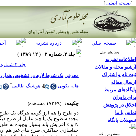
[
صفحه اصلی
]
بخش‌های اصلی
جلد ۴، شماره ۲ - ( ۱۲-۱۳۸۹ )
اطلاعات نشریه
جلد ۴ شماره ۲ صفحات ۲۶۷-۲۵۳
آرشیو مجله و مقالات
ثبت نام و اشتراک
معرفی یک شرط لازم در تشخیص هم‌ارز
ارسال مقاله
*
هاله نکویی
،
هوشنگ طالبی
پایگاه‌های مرتبط
برای داوران
چکیده:
(۱۷۲۶۹ مشاهده)
اخلاق در پژوهش
تماس با ما
دو طرح را هم ارز گوییم هرگاه یک طرح 
تسهیلات پایگاه
N و k افزایش یابد بسیار پیچیده ب
جداسازی حداکثری طرح های غیر هم ارز
جستجو در پایگاه
ادبیات موضوعی دو هدف جداسازی حداکثر