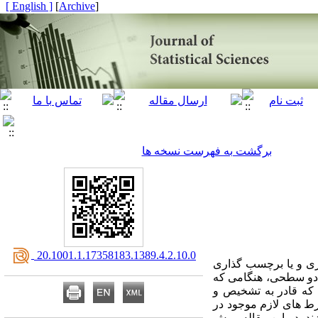
[ English ]
]
Archive
[
برگشت به فهرست نسخه ها
‎ 20.1001.1.17358183.1389.4.2.10.0
اری و یا برچسب گذاری
 طرح دیگر به دست آید. مسئله تشخیص هم ارزی دو طرح با N اجرا و K عامل دو سطحی، هنگامی که
می که قادر به تشخیص و
ط های لازم موجود در
د. در این مقاله روش