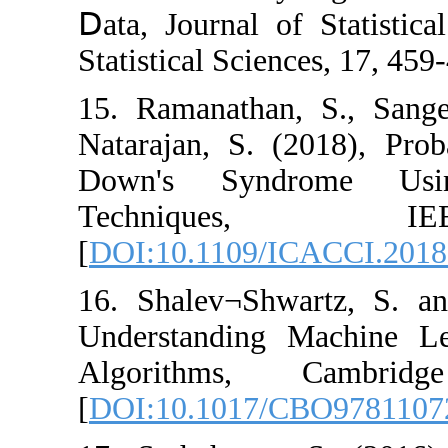
Ⅾata, Journal of 
Statistical Scienc
15. Ramanathan, 
Natarajan, S. (20
Down's Syndr
Techniqu
[
DOI:10.1109/IC
16. Shalev¬Shwa
Understanding M
Algorithms, 
[
DOI:10.1017/C