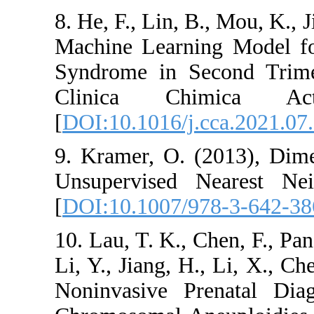
8. He, F., Lin, B.,
Machine Learning
Syndrome in Seco
Clinica Chi
[
DOI:10.1016/j.cc
9. Kramer, O. (2
Unsupervised Ne
[
DOI:10.1007/97
10. Lau, T. K., Che
Li, Y., Jiang, H.,
Noninvasive Pre