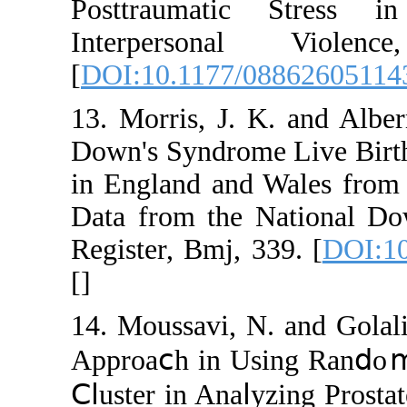
Posttraumatic 
Interpersona
[
DOI:10.1177/08
13. Morris, J. K.
Down's Syndrome 
in England and W
Data from the N
Register, Bmj, 33
[
]
14. Moussavi, N.
Approaⅽh in Usi
Ⅽⅼuster in Anaⅼyz