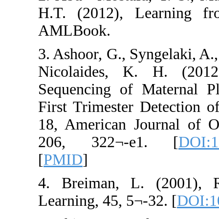
H.T. (2012), L
AMLBook.
3. Ashoor, G., Syn
Nicolaides, K. 
Sequencing of M
First Trimester 
18, American Jou
206, 322¬-e1
[
PMID
]
4. Breiman, L. 
Learning, 45, 5¬-3