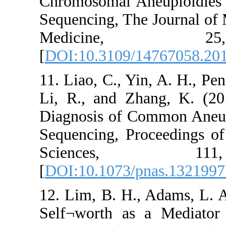
Chromosomal Ane
Sequencing, The J
Medicin
[
DOI:10.3109/14
11. Liao, C., Yin, 
Li, R., and Zhan
Diagnosis of Com
Sequencing, Proc
Sciences
[
DOI:10.1073/pna
12. Lim, B. H., A
Self¬worth as a