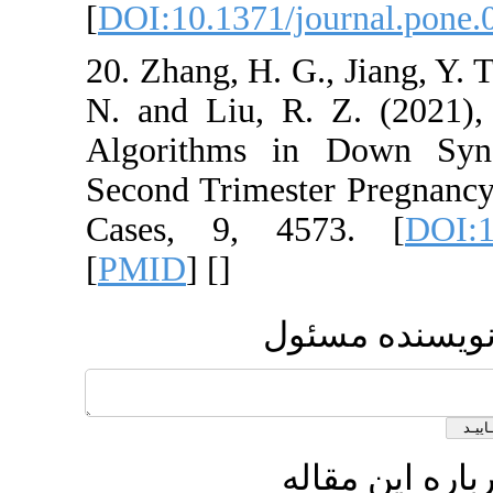
[
DOI:10.1371/jou
20. Zhang, H. G., J
N. and Liu, R. Z.
Algorithms in 
Second Trimester 
Cases, 9, 457
[
PMID
] [
]
مسئول
قاله