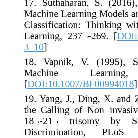
17. Suthaharan, 
Machine Learning
Classification: T
Learning, 237¬-2
3_10
]
18. Vapnik, V. 
Machine Le
[
DOI:10.1007/BF
19. Yang, J., Din
the Calling of N
18¬-21¬ triso
Discriminati