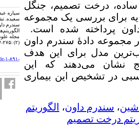
1-891-fa.html
رخت تصمیم، جنگل
سیاره عبدالرضا، عبدالله‌زاده
بررسی یک مجموعه
سعیده. تشخیص زودهنگام
سندرم داون با استفاده از
داخته شده است
الگوریتم‌های یادگیری ماشین.
مجله علوم آماری. ۱۴۰۳; ۱۸
دادۀ سندرم داون
(۲) :۲۷۵-۲۹۷
ل برای این هدف
URL:
http://jss.irstat.ir/article-۱-۸۹۱-
ی‌دهند که این
fa.html
شخیص این بیماری
الگوریتم
،
م داون
 تصمیم