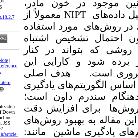
طریق تشخیص DNA ن مادر
استفاده می‌شود. برای تحلیل داده‌های NIPT معمولاً از
‎ 10.61186/jss.18.2.7
آزمون Z رد استفاده
 تشخیص اشتباه
 بتواند در کنار
Download citation:
د و کارایی این
BibTeX
|
RIS
|
EndNote
|
Medlars
|
ProCite
|
Reference
است. هدف اصلی
Manager
|
RefWorks
Send citation to:
ریتم‌های یادگیری
Mendeley
Zotero
درم داون است؛
RefWorks
برای افزایش دقت
Sayyareh A, Abdollahzadeh
S. Early Detection of Down
ه بهبود روش‌های
Syndrome Using Machine
Learning Algorithms. JSS
2025; 18 (2) :275-297
یری ماشین مانند
URL:
http://jss.irstat.ir/article-