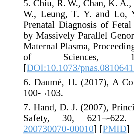
5. Chiu, R. W., Ch
W., Leung, T. Y.
Prenatal Diagnos
by Massively Par
Maternal Plasma, 
of Science
[
DOI:10.1073/pn
6. Daumé, H. (20
100-¬103.
7. Hand, D. J. (2
Safety, 30, 6
200730070-00010