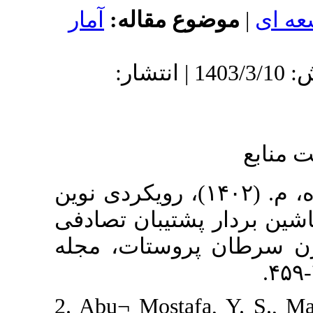
وضوع مقاله
آمار
دریافت: 1402/12/24 | پذیرش: 1403/3/10 | انتشار:
۱. موسوی، ن. و گلعلی‌زاده، م. (۱۴۰۲)، رویکردی نوین
 پشتیبان تصادفی
 پروستات، مجله
2. Abu¬ Mostafa,